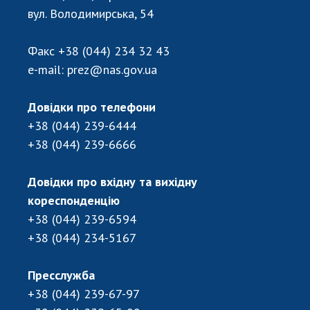
Відкрита наука в НАН України
вул. Володимирська, 54
Підготовка наукових кадрів
Робота з молоддю
Факс
+38 (044) 234 32 43
e-mail:
prez@nas.gov.ua
МІЖНАРОДНЕ СПІВРОБІТНИЦТВО
Довідки про телефони
+38 (044) 239-6444
Членство в міжнародних організаціях
+38 (044) 239-6666
Міжнародні угоди
Міжнародні програми та конкурси
Довідки про вхідну та вихідну
ДОКУМЕНТИ
кореспонденцію
+38 (044) 239-6594
Нормативні акти НАН України
+38 (044) 234-5167
Державний бюджет НАН України
Вибори до складу НАН України
Пресслужба
Бланки документів
+38 (044) 239-67-97