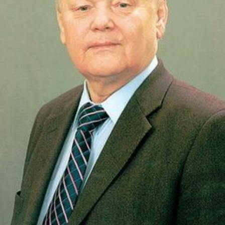
СТРУКТУРА
Президія НАН України
Апарат Президії
Секція фізико-технічних і математичних
наук
Секція хімічних і біологічних наук
Секція суспільних і гуманітарних наук
Установи при Президії
Ради, комітети та комісії
Наукові центри МОН та НАН України
Громадські організації