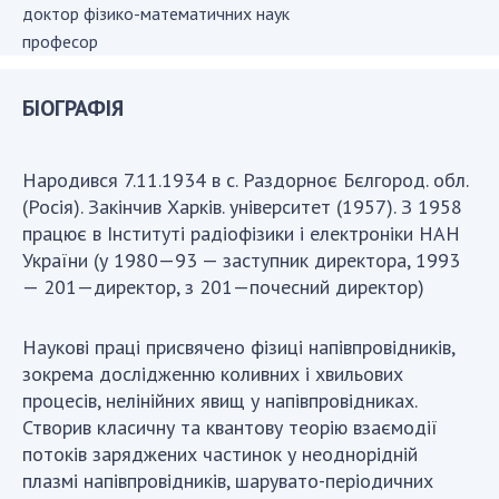
доктор фізико-математичних наук
професор
СТРУКТУРА
БІОГРАФІЯ
Президія НАН України
Апарат Президії
Народився 7.11.1934 в с. Раздорноє Бєлгород. обл.
Секція фізико-технічних і математичних
(Росія). Закінчив Харків. університет (1957). З 1958
наук
працює в Інституті радіофізики і електроніки НАН
Секція хімічних і біологічних наук
України (у 1980—93 — заступник директора, 1993
Секція суспільних і гуманітарних наук
— 201—директор, з 201—почесний директор)
Установи при Президії
Ради, комітети та комісії
Наукові праці присвячено фізиці напівпровідників,
Наукові центри МОН та НАН України
зокрема дослідженню коливних і хвильових
процесів, нелінійних явищ у напівпровідниках.
Громадські організації
Створив класичну та квантову теорію взаємодії
потоків заряджених частинок у неоднорідній
плазмі напівпровідників, шарувато-періодичних