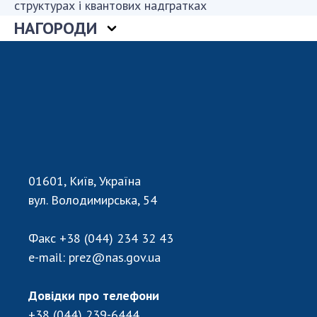
структурах і квантових надгратках
ДІЯЛЬНІСТЬ
НАГОРОДИ
Засідання Президії НАН України
Сесії Загальних зборів НАН України
Річні звіти НАН України
Річні фінансові звіти НАН України
Наукові публікації та видавнича діяльність
Охорона прав інтелектуальної власності та
трансфер технологій в наукових установах
01601, Київ, Україна
Наукові об'єкти, що становлять національне
вул. Володимирська, 54
надбання
Центри колективного користування
Факс
+38 (044) 234 32 43
науковими приладами НАН України
e-mail:
prez@nas.gov.ua
Оцінювання ефективності діяльності
наукових установ
Довідки про телефони
Конкурси наукових досліджень НАН України
+38 (044) 239-6444