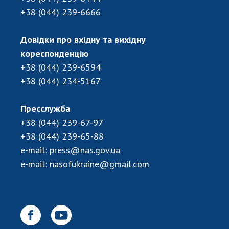
Відкрита наука в НАН України
+38 (044) 239-6666
Підготовка наукових кадрів
Робота з молоддю
Довідки про вхідну та вихідну
кореспонденцію
+38 (044) 239-6594
МІЖНАРОДНЕ СПІВРОБІТНИЦТВО
+38 (044) 234-5167
Членство в міжнародних організаціях
Пресслужба
Міжнародні угоди
+38 (044) 239-67-97
Міжнародні програми та конкурси
+38 (044) 239-65-88
ДОКУМЕНТИ
e-mail:
press@nas.gov.ua
e-mail:
nasofukraine@gmail.com
Нормативні акти НАН України
Державний бюджет НАН України
Вибори до складу НАН України
Бланки документів