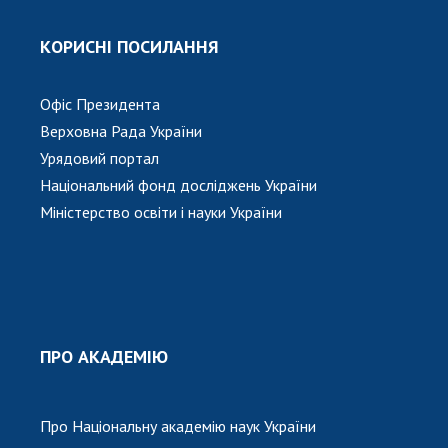
НОВИНИ
ЗАСІДАННЯ ПРЕЗИДІЇ НАН УКРАЇНИ
КОРИСНІ ПОСИЛАННЯ
НАУКОВІ ВИДАННЯ
Офіс Президента
МЕДІА ПРО НАС
Верховна Рада України
Урядовий портал
АКАДЕМІЯ КОМЕНТУЄ
Національний фонд досліджень України
КОНТАКТИ
Міністерство освіти і науки України
ПРОФСПІЛКА НАН УКРАЇНИ
КАБІНЕТ
ПРО АКАДЕМІЮ
Про Національну академію наук України