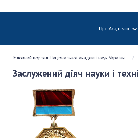
Про Академію
ПРО АКА
Головний портал Національної академії наук України
Про Наці
академію
Заслужений діяч науки і техн
України
Історія 
100-річч
Націонал
академії
України
Нагороди
та почесн
НАН Укра