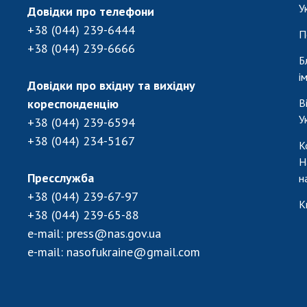
У
Довідки про телефони
+38 (044) 239-6444
П
+38 (044) 239-6666
Б
і
Довідки про вхідну та вихідну
кореспонденцію
В
У
+38 (044) 239-6594
+38 (044) 234-5167
К
Н
Пресслужба
н
+38 (044) 239-67-97
К
+38 (044) 239-65-88
e-mail:
press@nas.gov.ua
e-mail:
nasofukraine@gmail.com