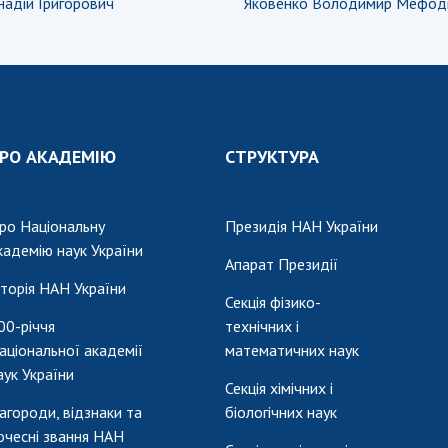
надій Григорович
Яковенко Володимир Мефод
РО АКАДЕМІЮ
СТРУКТУРА
ро Національну
Президія НАН України
кадемію наук України
Апарат Президії
сторія НАН України
Секція фізико-
00-річчя
технічних і
аціональної академії
математичних наук
аук України
Секція хімічних і
агороди, відзнаки та
біологічних наук
очесні звання НАН