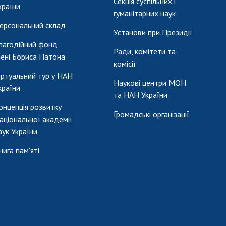
Секція суспільних і
країни
гуманітарних наук
ерсональний склад
Установи при Президії
лагодійний фонд
Ради, комітети та
мені Бориса Патона
комісії
іртуальний тур у НАН
Наукові центри МОН
країни
та НАН України
онцепція розвитку
Громадські організації
аціональної академії
аук України
нига пам'яті