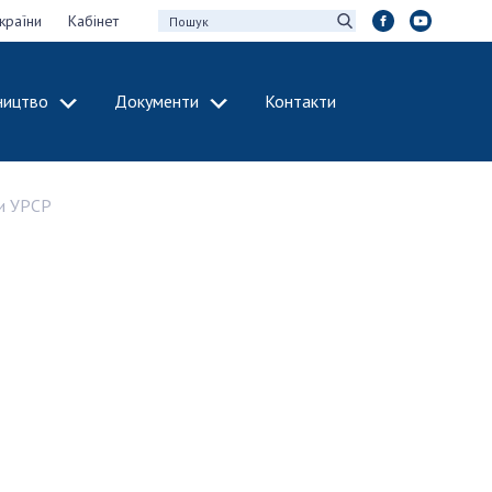
країни
Кабінет
ництво
Документи
Контакти
МІЖНАРОДНЕ
СПІВРОБІТНИЦТВО
ки УРСР
идії НАН України
Членство в
х зборів НАН
міжнародних
організаціях
Н України
Міжнародні угоди
 звіти НАН України
Міжнародні
ації та видавнича
програми та
конкурси
інтелектуальної
ДОКУМЕНТИ
рансфер
аукових установах
Нормативні акти