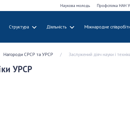
Наукова молодь
Профспілка НАН У
Структура
Діяльність
Міжнародне співробіт
ДЕМІЮ
СТРУКТУРА
ДІЯЛЬНІСТЬ
Нагороди СРСР та УРСР
Заслужений діяч науки і техні
ональну
Президія НАН
Засідання През
 наук
України
Сесії Загальни
іки УРСР
Апарат Президії
України
НАН України
Секція фізико-
Річні звіти НА
я
технічних і
Річні фінансові
ьної
математичних
Наукові публік
 наук
наук
діяльність
Секція хімічних і
Охорона прав 
, відзнаки
біологічних наук
власності та т
і звання
Секція суспільних
технологій в н
їни
і гуманітарних