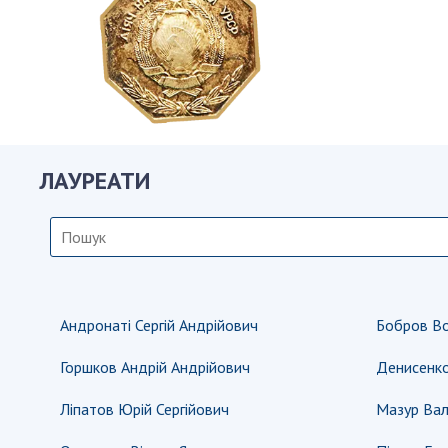
Персонал
Благодій
імені Бо
Віртуаль
НАН Укра
Концепці
ЛАУРЕАТИ
Націонал
академії
України
Книга пам
Андронаті Сергій Андрійович
Бобров В
Горшков Андрій Андрійович
Денисенко
Ліпатов Юрій Сергійович
Мазур Вал