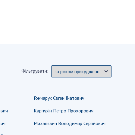
и, що становлять
НАН України
адбання
Державний
ивного
бюджет НАН
науковими
України
 України
Вибори до складу
ективності
НАН України
кових установ
Бланки документів
ових досліджень
НОВИНИ
Фільтрувати:
 в НАН України
ЗАСІДАННЯ
кових кадрів
ПРЕЗИДІЇ НАН
оддю
УКРАЇНИ
Гончарук Євген Гнатович
НАУКОВІ
ВИДАННЯ
ович
Карпухін Петро Прохорович
МЕДІА ПРО НАС
вич
Михалєвич Володимир Сергійович