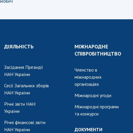
АКАДЕМІЯ
ійович
КОМЕНТУЄ
КОНТАКТИ
ПРОФСПІЛКА НАН
УКРАЇНИ
ДІЯЛЬНІСТЬ
МІЖНАРОДНЕ
КАБІНЕТ
СПІВРОБІТНИЦТВО
Засідання Президії
Членство в
НАН України
міжнародних
організаціях
Сесії Загальних зборів
НАН України
Міжнародні угоди
Річні звіти НАН
Міжнародні програми
України
та конкурси
Річні фінансові звіти
НАН України
ДОКУМЕНТИ