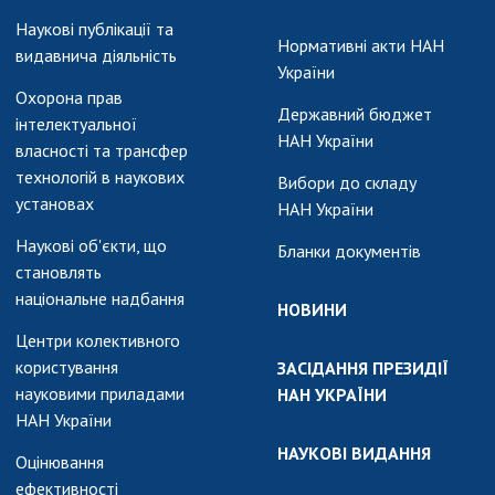
Наукові публікації та
Нормативні акти НАН
видавнича діяльність
України
Охорона прав
Державний бюджет
інтелектуальної
НАН України
власності та трансфер
технологій в наукових
Вибори до складу
установах
НАН України
Наукові об'єкти, що
Бланки документів
становлять
національне надбання
НОВИНИ
Центри колективного
користування
ЗАСІДАННЯ ПРЕЗИДІЇ
науковими приладами
НАН УКРАЇНИ
НАН України
НАУКОВІ ВИДАННЯ
Оцінювання
ефективності