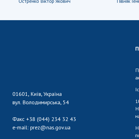
Остренко Віктор Якович
Півняк Ген
П
П
а
І
01601, Київ, Україна
1
вул. Володимирська, 54
Н
н
Факс
+38 (044) 234 32 43
e-mail:
prez@nas.gov.ua
Н
п