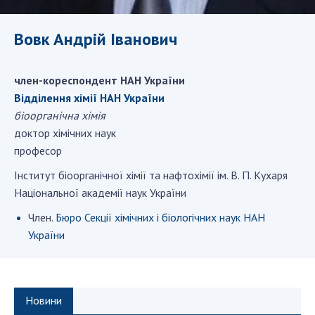
ДІЯЛЬНІСТЬ
Вовк Андрій Іванович
Засідання Президії НАН України
Сесії Загальних зборів НАН України
член-кореспондент НАН України
Річні звіти НАН України
Відділення хімії НАН України
Річні фінансові звіти НАН України
біоорганічна хімія
доктор хімічних наук
Наукові публікації та видавнича діяльність
професор
Охорона прав інтелектуальної власності та
трансфер технологій в наукових установах
Інститут біоорганічної хімії та нафтохімії ім. В. П. Кухаря
Наукові об'єкти, що становлять національне
Національної академії наук України
надбання
Член.
Бюро Секції хімічних і біологічних наук НАН
Центри колективного користування
України
науковими приладами НАН України
Оцінювання ефективності діяльності
наукових установ
Конкурси наукових досліджень НАН України
Новини