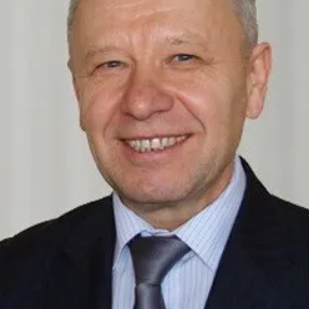
СТРУКТУРА
Президія НАН України
Апарат Президії
Секція фізико-технічних і математичних
наук
Секція хімічних і біологічних наук
Секція суспільних і гуманітарних наук
Установи при Президії
Ради, комітети та комісії
Наукові центри МОН та НАН України
Громадські організації