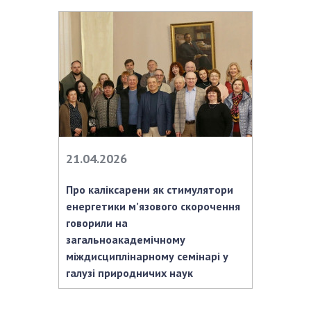
Відкрита наука в НАН України
Підготовка наукових кадрів
Робота з молоддю
МІЖНАРОДНЕ СПІВРОБІТНИЦТВО
Членство в міжнародних організаціях
Міжнародні угоди
21.04.2026
Міжнародні програми та конкурси
Про каліксарени як стимулятори
ДОКУМЕНТИ
енергетики м’язового скорочення
говорили на
Нормативні акти НАН України
загальноакадемічному
Державний бюджет НАН України
міждисциплінарному семінарі у
Вибори до складу НАН України
галузі природничих наук
Бланки документів