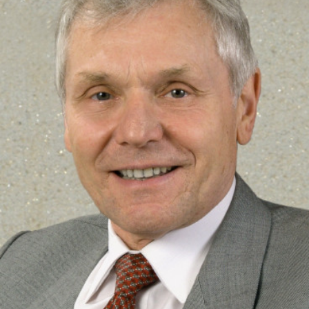
СТРУКТУРА
Президія НАН України
Апарат Президії
Секція фізико-технічних і математичних
наук
Секція хімічних і біологічних наук
Секція суспільних і гуманітарних наук
Установи при Президії
Ради, комітети та комісії
Наукові центри МОН та НАН України
Громадські організації