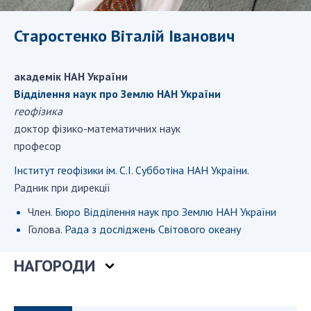
ДІЯЛЬНІСТЬ
Старостенко Віталій Іванович
Засідання Президії НАН України
Сесії Загальних зборів НАН України
академік НАН України
Річні звіти НАН України
Відділення наук про Землю НАН України
геофізика
Річні фінансові звіти НАН України
доктор фізико-математичних наук
Наукові публікації та видавнича діяльність
професор
Охорона прав інтелектуальної власності та
трансфер технологій в наукових установах
Інститут геофізики ім. С.І. Субботіна НАН України.
Наукові об'єкти, що становлять національне
Радник при дирекції
надбання
Член.
Бюро Відділення наук про Землю НАН України
Центри колективного користування
Голова.
Рада з досліджень Світового океану
науковими приладами НАН України
Оцінювання ефективності діяльності
НАГОРОДИ
наукових установ
Конкурси наукових досліджень НАН України