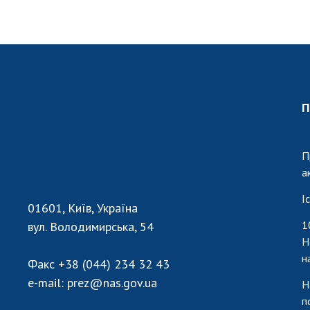
П
П
а
І
01601, Київ, Україна
1
вул. Володимирська, 54
Н
н
Факс
+38 (044) 234 32 43
e-mail:
prez@nas.gov.ua
Н
п