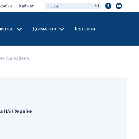
країни
Кабінет
ництво
Документи
Контакти
МІЖНАРОДНЕ
СПІВРОБІТНИЦТВО
на Аркадіївна
идії НАН України
Членство в
х зборів НАН
міжнародних
організаціях
Н України
Міжнародні угоди
 звіти НАН України
Міжнародні
ації та видавнича
програми та
конкурси
ва НАН України
інтелектуальної
ДОКУМЕНТИ
рансфер
аукових установах
Нормативні акти