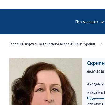
Про Академію
ПРО АКА
Головний портал Національної академії наук України
Про Наці
академію
України
Скрипн
Історія 
100-річч
09.09.1949
Націонал
академії
Академік-
України
академік 
Нагороди
та почесн
Відділенн
НАН Укра
етнологія