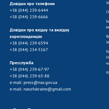
У
Довідки про телефони
+38 (044) 239-6444
П
+38 (044) 239-6666
Б
і
Довідки про вхідну та вихідну
кореспонденцію
В
У
+38 (044) 239-6594
+38 (044) 234-5167
К
Н
Пресслужба
н
+38 (044) 239-67-97
К
+38 (044) 239-65-88
e-mail:
press@nas.gov.ua
e-mail:
nasofukraine@gmail.com