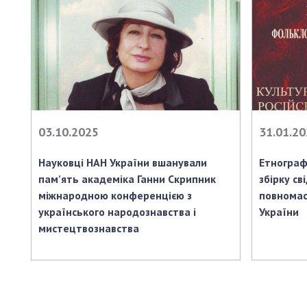
03.10.2025
31.01.2
Науковці НАН України вшанували
Етнограф
пам’ять академіка Ганни Скрипник
збірку св
міжнародною конференцією з
повномас
українського народознавства і
України
мистецтвознавства