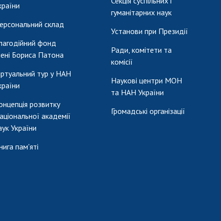
Секція суспільних і
країни
гуманітарних наук
ерсональний склад
Установи при Президії
лагодійний фонд
Ради, комітети та
мені Бориса Патона
комісії
іртуальний тур у НАН
Наукові центри МОН
країни
та НАН України
онцепція розвитку
Громадські організації
аціональної академії
аук України
нига пам'яті