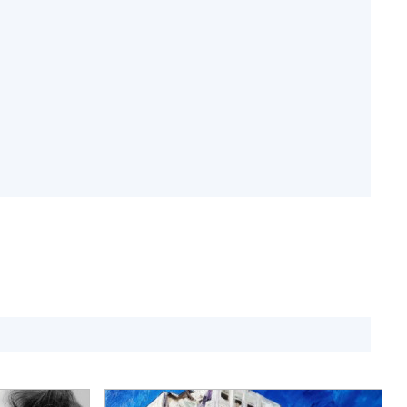
и, що становлять
НАН України
адбання
Державний
ивного
бюджет НАН
науковими
України
 України
Вибори до складу
ективності
НАН України
кових установ
Бланки документів
ових досліджень
НОВИНИ
 в НАН України
ЗАСІДАННЯ
кових кадрів
ПРЕЗИДІЇ НАН
оддю
УКРАЇНИ
НАУКОВІ
ВИДАННЯ
МЕДІА ПРО НАС