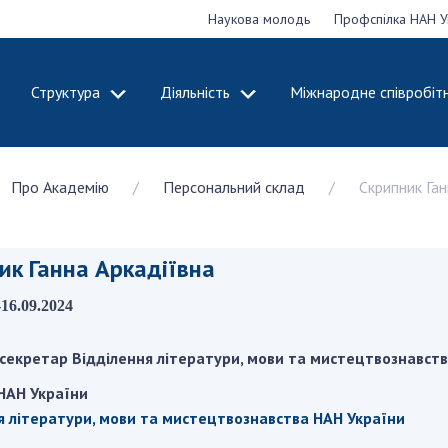
Наукова молодь
Профспілка НАН У
Структура
Діяльність
Міжнародне співробіт
ДЕМІЮ
СТРУКТУРА
ДІЯЛЬНІСТЬ
Про Академію
Персональний склад
Скрипник Ган
ональну
Президія НАН
Засідання През
 наук
України
Сесії Загальни
Апарат Президії
України
ик Ганна Аркадіївна
НАН України
Секція фізико-
Річні звіти НА
я
технічних і
Річні фінансові
-16.09.2024
ьної
математичних
Наукові публік
 наук
наук
діяльність
секретар Відділення літератури, мови та мистецтвознавст
Секція хімічних і
Охорона прав 
НАН України
, відзнаки
біологічних наук
власності та т
і звання
я літератури, мови та мистецтвознавства НАН України
Секція суспільних
технологій в н
їни
і гуманітарних