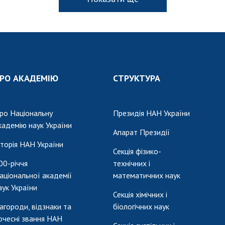
РО АКАДЕМІЮ
СТРУКТУРА
ро Національну
Президія НАН України
кадемію наук України
Апарат Президії
сторія НАН України
Секція фізико-
00-річчя
технічних і
аціональної академії
математичних наук
аук України
Секція хімічних і
агороди, відзнаки та
біологічних наук
очесні звання НАН