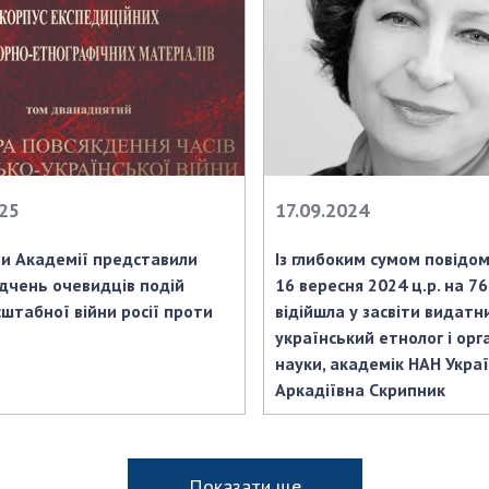
025
17.09.2024
и Академії представили
Із глибоким сумом повідо
ідчень очевидців подій
16 вересня 2024 ц.р. на 76
штабної війни росії проти
відійшла у засвіти видатн
український етнолог і орг
науки, академік НАН Укра
Аркадіївна Скрипник
Показати ще