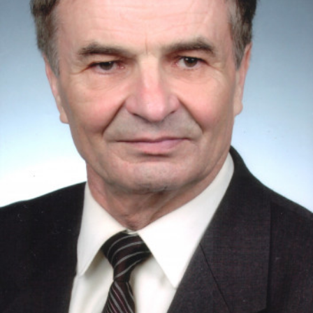
СТРУКТУРА
Президія НАН України
Апарат Президії
Секція фізико-технічних і математичних
наук
Секція хімічних і біологічних наук
Секція суспільних і гуманітарних наук
Установи при Президії
Ради, комітети та комісії
Наукові центри МОН та НАН України
Громадські організації