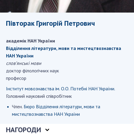
ДІЯЛЬНІСТЬ
Півторак Григорій Петрович
Засідання Президії НАН України
Сесії Загальних зборів НАН України
Річні звіти НАН України
академік НАН України
Відділення літератури, мови та мистецтвознавства
Річні фінансові звіти НАН України
НАН України
Наукові публікації та видавнича діяльність
слов’янські мови
Охорона прав інтелектуальної власності та
доктор філологічних наук
трансфер технологій в наукових установах
професор
Наукові об'єкти, що становлять національне
надбання
Інститут мовознавства ім. О.О. Потебні НАН України.
Головний науковий співробітник
Центри колективного користування
науковими приладами НАН України
Член.
Бюро Відділення літератури, мови та
Оцінювання ефективності діяльності
мистецтвознавства НАН України
наукових установ
Конкурси наукових досліджень НАН України
НАГОРОДИ