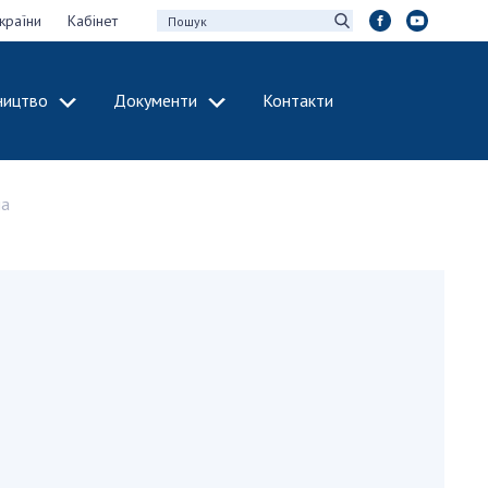
країни
Кабінет
ництво
Документи
Контакти
МІЖНАРОДНЕ
СПІВРОБІТНИЦТВО
на
идії НАН України
Членство в
х зборів НАН
міжнародних
організаціях
Н України
Міжнародні угоди
 звіти НАН України
Міжнародні
ації та видавнича
програми та
конкурси
інтелектуальної
ДОКУМЕНТИ
рансфер
аукових установах
Нормативні акти