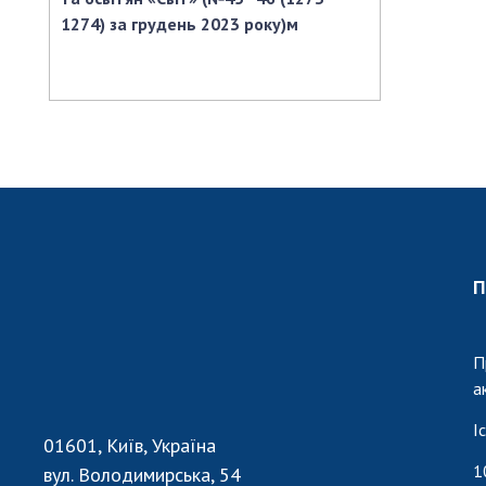
1274) за грудень 2023 року)м
П
П
а
І
01601, Київ, Україна
1
вул. Володимирська, 54