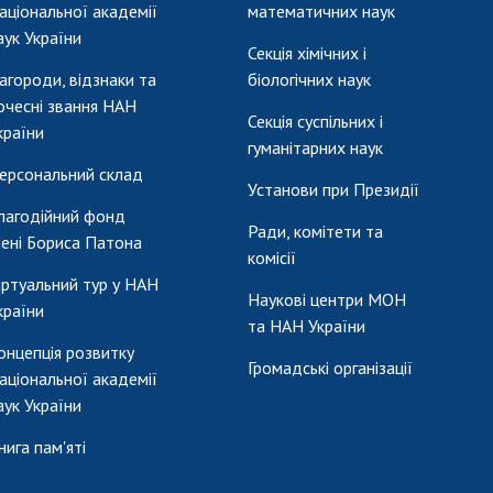
аціональної академії
математичних наук
аук України
Секція хімічних і
агороди, відзнаки та
біологічних наук
очесні звання НАН
Секція суспільних і
країни
гуманітарних наук
ерсональний склад
Установи при Президії
лагодійний фонд
Ради, комітети та
мені Бориса Патона
комісії
іртуальний тур у НАН
Наукові центри МОН
країни
та НАН України
онцепція розвитку
Громадські організації
аціональної академії
аук України
нига пам'яті