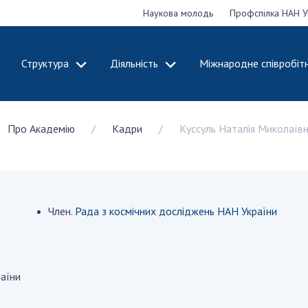
Наукова молодь
Профспілка НАН У
Структура
Діяльність
Міжнародне співробіт
ДЕМІЮ
СТРУКТУРА
ДІЯЛЬНІСТЬ
Про Академію
Кадри
Куссуль Наталія Миколаїв
ональну
Президія НАН
Засідання През
 наук
України
Сесії Загальни
Апарат Президії
України
НАН України
Секція фізико-
Річні звіти НА
я
технічних і
Річні фінансові
Член.
Рада з космічних досліджень НАН України
ьної
математичних
Наукові публік
 наук
наук
діяльність
Секція хімічних і
Охорона прав 
, відзнаки
біологічних наук
власності та т
раїни
і звання
Секція суспільних
технологій в н
їни
і гуманітарних