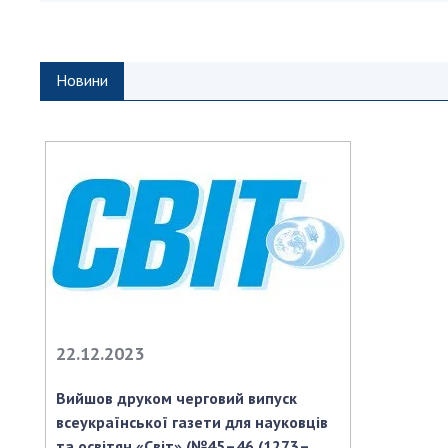
Персонал
Благодій
імені Бо
Новини
Віртуаль
НАН Укра
Концепці
Націонал
академії
України
Книга пам
22.12.2023
Вийшов друком черговий випуск
всеукраїнської газети для науковців
та освітян «Світ» (№45–46 (1273–