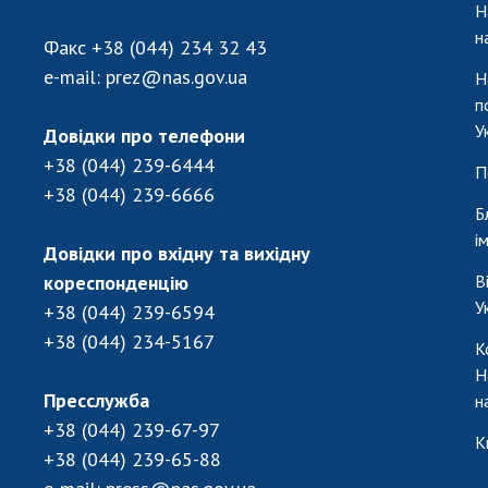
Н
н
Факс
+38 (044) 234 32 43
e-mail:
prez@nas.gov.ua
Н
п
У
Довідки про телефони
+38 (044) 239-6444
П
+38 (044) 239-6666
Б
і
Довідки про вхідну та вихідну
кореспонденцію
В
У
+38 (044) 239-6594
+38 (044) 234-5167
К
Н
Пресслужба
н
+38 (044) 239-67-97
К
+38 (044) 239-65-88