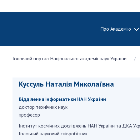
Про Академію
ПРО АКА
Головний портал Національної академії наук України
Про Наці
академію
України
Куссуль Наталія Миколаївна
Історія 
100-річч
Відділення інформатики НАН України
Націонал
академії
доктор технічних наук
України
професор
Нагороди
Інститут космічних досліджень НАН України та ДКА Ук
та почесн
Головний науковий співробітник
НАН Укра