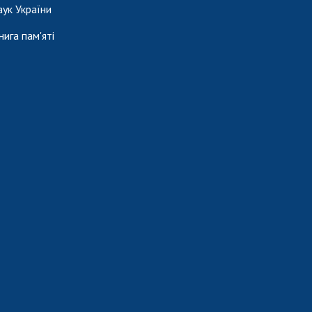
аук України
нига пам'яті