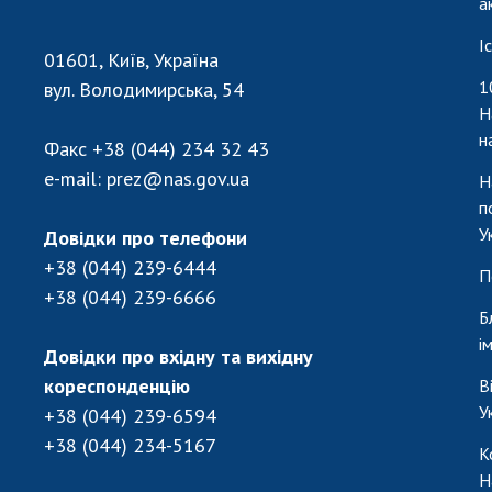
а
І
01601, Київ, Україна
1
вул. Володимирська, 54
Н
н
Факс
+38 (044) 234 32 43
e-mail:
prez@nas.gov.ua
Н
п
У
Довідки про телефони
+38 (044) 239-6444
П
+38 (044) 239-6666
Б
і
Довідки про вхідну та вихідну
кореспонденцію
В
У
+38 (044) 239-6594
+38 (044) 234-5167
К
Н