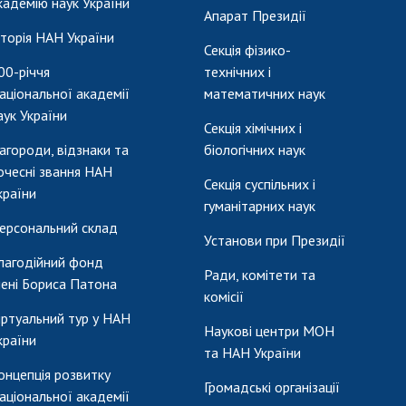
кадемію наук України
Апарат Президії
сторія НАН України
Секція фізико-
00-річчя
технічних і
аціональної академії
математичних наук
аук України
Секція хімічних і
агороди, відзнаки та
біологічних наук
очесні звання НАН
Секція суспільних і
країни
гуманітарних наук
ерсональний склад
Установи при Президії
лагодійний фонд
Ради, комітети та
мені Бориса Патона
комісії
іртуальний тур у НАН
Наукові центри МОН
країни
та НАН України
онцепція розвитку
Громадські організації
аціональної академії