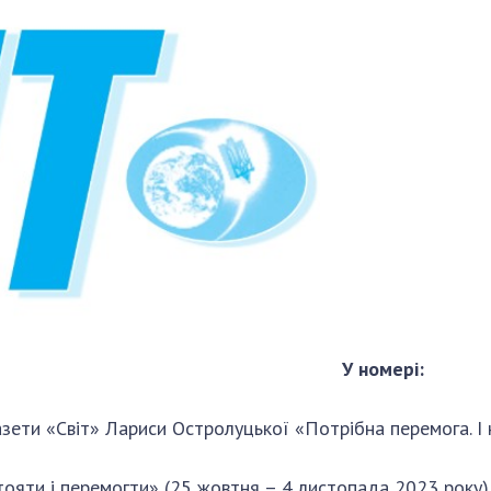
Наукові об'єкт
ьний склад
наук
національне н
ний фонд
Установи при
Центри колект
риса Патона
Президії
користування 
ний тур у
Ради, комітети
приладами НАН
їни
та комісії
Оцінювання еф
я розвитку
Наукові центри
діяльності нау
ьної
МОН та НАН
Конкурси наук
 наук
України
НАН України
Громадські
Відкрита наука
'яті
організації
Підготовка нау
Робота з мол
У номері:
ети «Світ» Лариси Остролуцької «Потрібна перемога. І н
стояти і перемогти» (25 жовтня – 4 листопада 2023 року)