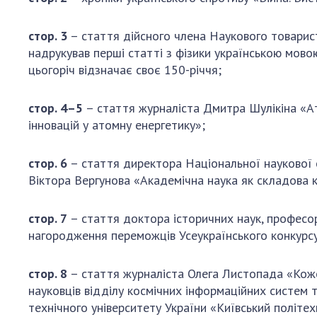
стор. 3
– стаття дійсного члена Наукового товарис
надрукував перші статті з фізики українською мово
цьогоріч відзначає своє 150-річчя;
стор. 4–5
– стаття журналіста Дмитра Шулікіна «А
інновацій у атомну енергетику»;
стор. 6
– стаття директора Національної наукової 
Віктора Вергунова «Академічна наука як складова к
стор. 7
– стаття доктора історичних наук, професор
нагородження переможців Усеукраїнського конкурс
стор. 8
– стаття журналіста Олега Листопада «Коже
науковців відділу космічних інформаційних систем 
технічного університету України «Київський політех