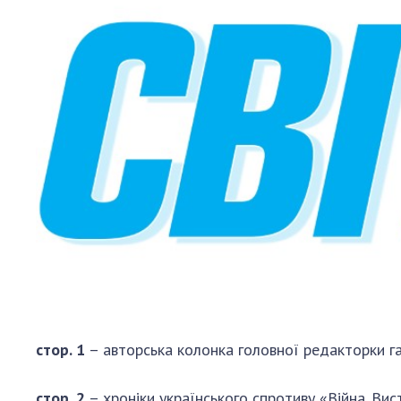
Персонал
Благодій
імені Бо
Віртуаль
НАН Укра
Концепці
Націонал
академії
України
Книга пам
стор. 1
– авторська колонка головної редакторки газ
стор. 2
– хроніки українського спротиву «Війна. Ви