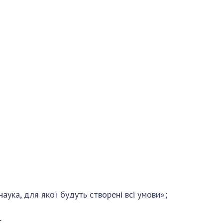
и, що становлять
НАН України
адбання
Державний
ивного
бюджет НАН
науковими
України
 України
Вибори до складу
ективності
НАН України
кових установ
Бланки документів
ових досліджень
НОВИНИ
 в НАН України
ЗАСІДАННЯ
кових кадрів
ПРЕЗИДІЇ НАН
оддю
УКРАЇНИ
НАУКОВІ
ВИДАННЯ
аука, для якої будуть створені всі умови»;
МЕДІА ПРО НАС
;