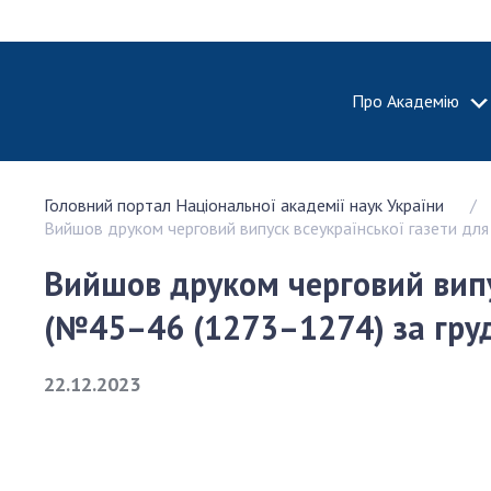
Про Академію
ПРО АКА
Головний портал Національної академії наук України
Про Наці
Вийшов друком черговий випуск всеукраїнської газети для
академію
України
Вийшов друком черговий випус
Історія 
(№45–46 (1273–1274) за гру
100-річч
Націонал
академії
22.12.2023
України
Нагороди
та почесн
НАН Укра