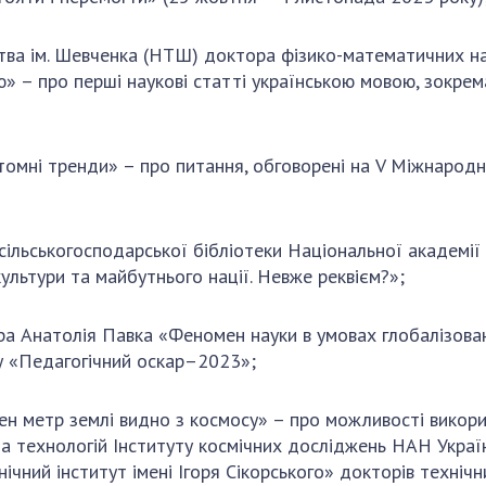
тва ім. Шевченка (НТШ) доктора фізико-математичних на
ю» – про перші наукові статті українською мовою, зокре
томні тренди» – про питання, обговорені на V Міжнарод
сільськогосподарської бібліотеки Національної академі
ультури та майбутнього нації. Невже реквієм?»;
а Анатолія Павка «Феномен науки в умовах глобалізовано
у «Педагогічний оскар–2023»;
н метр землі видно з космосу» – про можливості викори
та технологій Інституту космічних досліджень НАН Украї
нічний інститут імені Ігоря Сікорського» докторів техніч