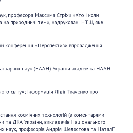
АКАДЕМІЯ
КОМЕНТУЄ
ук, професора Максима Стріхи «Хто і коли
КОНТАКТИ
ма на природничі теми, надруковані НТШ, яке
ПРОФСПІЛКА НАН
УКРАЇНИ
ній конференції «Перспективи впровадження
КАБІНЕТ
ї аграрних наук (НААН) України академіка НААН
го світу»; інформація Лідії Ткаченко про
стання космічних технологій (з коментарями
ни та ДКА України, викладачів Національного
них наук, професорів Андрія Шелестова та Наталії