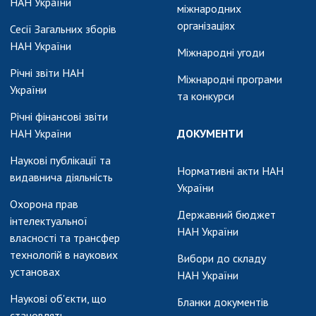
НАН України
міжнародних
організаціях
Сесії Загальних зборів
НАН України
Міжнародні угоди
Річні звіти НАН
Міжнародні програми
України
та конкурси
Річні фінансові звіти
НАН України
ДОКУМЕНТИ
Наукові публікації та
Нормативні акти НАН
видавнича діяльність
України
Охорона прав
Державний бюджет
інтелектуальної
НАН України
власності та трансфер
технологій в наукових
Вибори до складу
установах
НАН України
Наукові об'єкти, що
Бланки документів
становлять