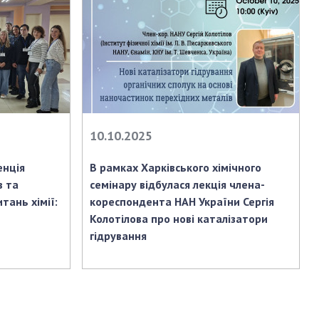
АКАДЕМІЯ
КОМЕНТУЄ
КОНТАКТИ
ПРОФСПІЛКА НАН
УКРАЇНИ
КАБІНЕТ
10.10.2025
енція
В рамках Харківського хімічного
в та
семінару відбулася лекція члена-
тань хімії:
кореспондента НАН України Сергія
Колотілова про нові каталізатори
гідрування