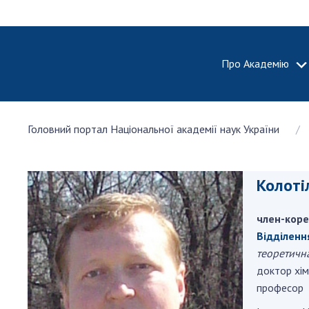
Про Академію
ПРО АКА
Головний портал Національної академії наук України
Про Наці
академію
України
Колоті
Історія 
100-річч
член-коре
Націонал
академії
Відділенн
України
теоретична
доктор хім
Нагороди
професор
та почесн
НАН Укра