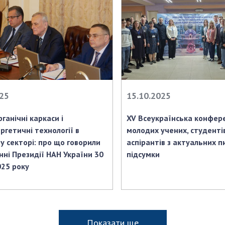
025
15.10.2025
ганічні каркаси і
XV Всеукраїнська конфер
ргетичні технології в
молодих учених, студенті
у секторі: про що говорили
аспірантів з актуальних пи
нні Президії НАН України 30
підсумки
025 року
Показати ще