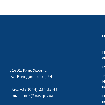
П
П
а
І
01601, Київ, Україна
1
вул. Володимирська, 54
Н
н
Факс
+38 (044) 234 32 43
e-mail:
prez@nas.gov.ua
Н
п