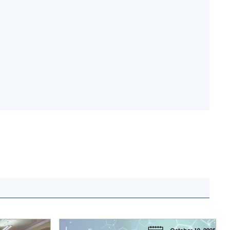
и, що становлять
НАН України
адбання
Державний
ивного
бюджет НАН
науковими
України
 України
Вибори до складу
ективності
НАН України
кових установ
Бланки документів
ових досліджень
НОВИНИ
 в НАН України
ЗАСІДАННЯ
кових кадрів
ПРЕЗИДІЇ НАН
оддю
УКРАЇНИ
НАУКОВІ
ВИДАННЯ
МЕДІА ПРО НАС