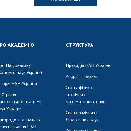
РО АКАДЕМІЮ
СТРУКТУРА
ро Національну
Президія НАН України
кадемію наук України
Апарат Президії
сторія НАН України
Секція фізико-
00-річчя
технічних і
аціональної академії
математичних наук
аук України
Секція хімічних і
агороди, відзнаки та
біологічних наук
очесні звання НАН
Секція суспільних і