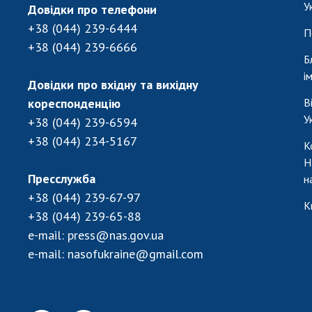
У
Довідки про телефони
+38 (044) 239-6444
П
+38 (044) 239-6666
Б
і
Довідки про вхідну та вихідну
кореспонденцію
В
У
+38 (044) 239-6594
+38 (044) 234-5167
К
Н
Пресслужба
н
+38 (044) 239-67-97
К
+38 (044) 239-65-88
e-mail:
press@nas.gov.ua
e-mail:
nasofukraine@gmail.com