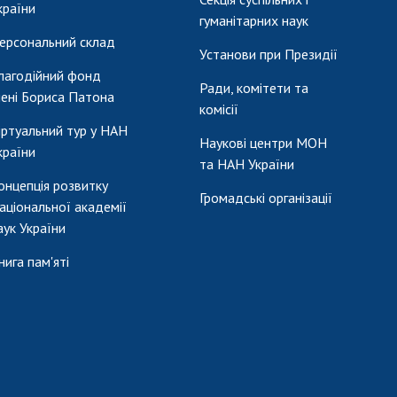
країни
гуманітарних наук
ерсональний склад
Установи при Президії
лагодійний фонд
Ради, комітети та
мені Бориса Патона
комісії
іртуальний тур у НАН
Наукові центри МОН
країни
та НАН України
онцепція розвитку
Громадські організації
аціональної академії
аук України
нига пам'яті