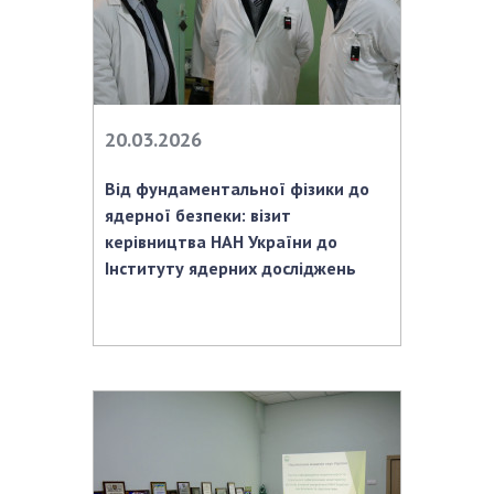
Відкрита наука в НАН України
Підготовка наукових кадрів
Робота з молоддю
20.03.2026
МІЖНАРОДНЕ СПІВРОБІТНИЦТВО
Від фундаментальної фізики до
Членство в міжнародних організаціях
ядерної безпеки: візит
Міжнародні угоди
керівництва НАН України до
Міжнародні програми та конкурси
Інституту ядерних досліджень
ДОКУМЕНТИ
Нормативні акти НАН України
Державний бюджет НАН України
Вибори до складу НАН України
Бланки документів