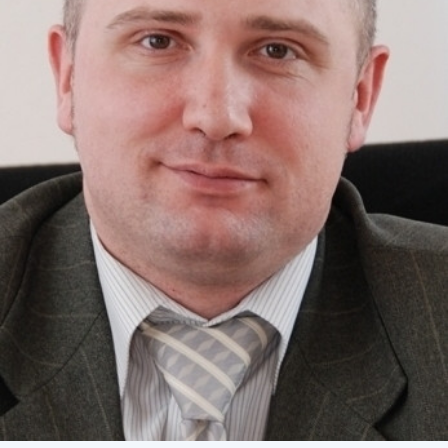
СТРУКТУРА
Президія НАН України
Апарат Президії
Секція фізико-технічних і математичних
наук
Секція хімічних і біологічних наук
Секція суспільних і гуманітарних наук
Установи при Президії
Ради, комітети та комісії
Наукові центри МОН та НАН України
Громадські організації