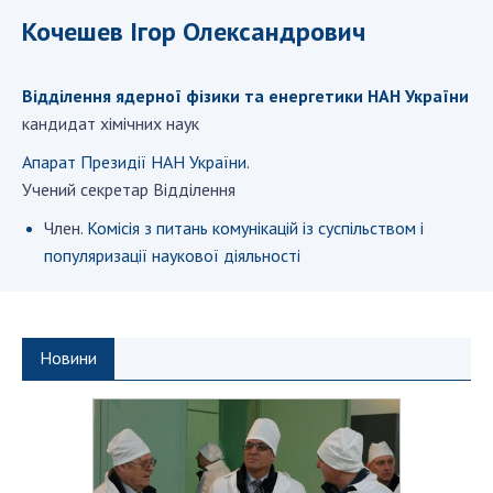
ДІЯЛЬНІСТЬ
Кочешев Ігор Олександрович
Засідання Президії НАН України
Відділення ядерної фізики та енергетики НАН України
Сесії Загальних зборів НАН України
кандидат хімічних наук
Річні звіти НАН України
Апарат Президії НАН України.
Річні фінансові звіти НАН України
Учений секретар Відділення
Наукові публікації та видавнича діяльність
Член.
Комісія з питань комунікацій із суспільством і
Охорона прав інтелектуальної власності та
популяризації наукової діяльності
трансфер технологій в наукових установах
Наукові об'єкти, що становлять національне
надбання
Центри колективного користування
Новини
науковими приладами НАН України
Оцінювання ефективності діяльності
наукових установ
Конкурси наукових досліджень НАН України