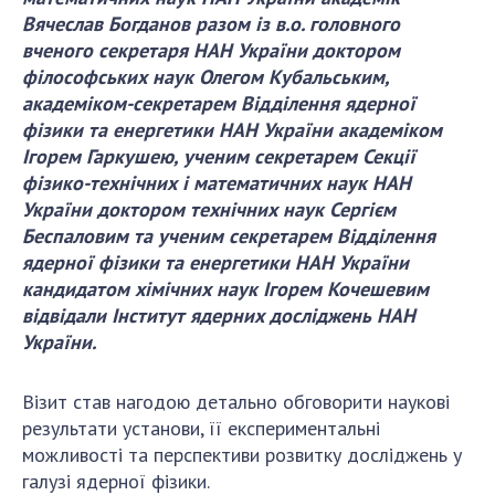
ДІЯЛЬНІСТЬ
Вячеслав Богданов разом із в.о. головного
вченого секретаря НАН України доктором
філософських наук Олегом Кубальським,
Засідання Президії НАН України
академіком-секретарем Відділення ядерної
Сесії Загальних зборів НАН України
фізики та енергетики НАН України академіком
Річні звіти НАН України
Ігорем Гаркушею, ученим секретарем Секції
Річні фінансові звіти НАН України
фізико-технічних і математичних наук НАН
України доктором технічних наук Сергієм
Наукові публікації та видавнича діяльність
Беспаловим та ученим секретарем Відділення
Охорона прав інтелектуальної власності та
ядерної фізики та енергетики НАН України
трансфер технологій в наукових установах
кандидатом хімічних наук Ігорем Кочешевим
Наукові об'єкти, що становлять національне
відвідали Інститут ядерних досліджень НАН
надбання
України.
Центри колективного користування
науковими приладами НАН України
Візит став нагодою детально обговорити наукові
Оцінювання ефективності діяльності
результати установи, її експериментальні
наукових установ
можливості та перспективи розвитку досліджень у
Конкурси наукових досліджень НАН України
галузі ядерної фізики.