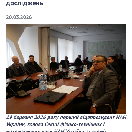
досліджень
СТРУКТУРА
20.03.2026
Президія НАН України
Апарат Президії
Секція фізико-технічних і математичних
наук
Секція хімічних і біологічних наук
Секція суспільних і гуманітарних наук
Установи при Президії
Ради, комітети та комісії
Наукові центри МОН та НАН України
Громадські організації
19 березня 2026 року перший віцепрезидент НАН
України, голова Секції фізико-технічних і
математичних наук НАН України академік