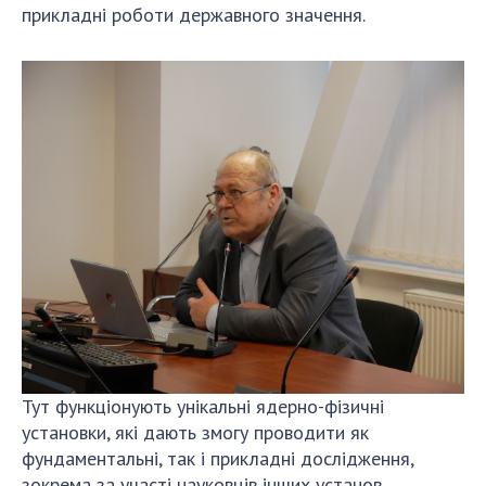
НОВИНИ
прикладні роботи державного значення.
ЗАСІДАННЯ ПРЕЗИДІЇ НАН УКРАЇНИ
НАУКОВІ ВИДАННЯ
МЕДІА ПРО НАС
АКАДЕМІЯ КОМЕНТУЄ
КОНТАКТИ
ПРОФСПІЛКА НАН УКРАЇНИ
КАБІНЕТ
Тут функціонують унікальні ядерно-фізичні
установки, які дають змогу проводити як
фундаментальні, так і прикладні дослідження,
зокрема за участі науковців інших установ.