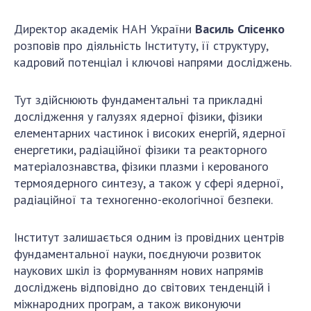
Відкрита наука в НАН України
Підготовка наукових кадрів
Директор академік НАН України
Василь Слісенко
Робота з молоддю
розповів про діяльність Інституту, її структуру,
кадровий потенціал і ключові напрями досліджень.
МІЖНАРОДНЕ СПІВРОБІТНИЦТВО
Тут здійснюють фундаментальні та прикладні
дослідження у галузях ядерної фізики, фізики
Членство в міжнародних організаціях
елементарних частинок і високих енергій, ядерної
Міжнародні угоди
енергетики, радіаційної фізики та реакторного
матеріалознавства, фізики плазми і керованого
Міжнародні програми та конкурси
термоядерного синтезу, а також у сфері ядерної,
ДОКУМЕНТИ
радіаційної та техногенно-екологічної безпеки.
Нормативні акти НАН України
Інститут залишається одним із провідних центрів
Державний бюджет НАН України
фундаментальної науки, поєднуючи розвиток
Вибори до складу НАН України
наукових шкіл із формуванням нових напрямів
Бланки документів
досліджень відповідно до світових тенденцій і
міжнародних програм, а також виконуючи