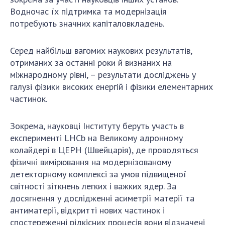
Водночас їх підтримка та модернізація
потребують значних капіталовкладень.
Серед найбільш вагомих наукових результатів,
отриманих за останні роки й визнаних на
міжнародному рівні, – результати досліджень у
галузі фізики високих енергій і фізики елементарних
частинок.
Зокрема, науковці Інституту беруть участь в
експерименті LHCb на Великому адронному
колайдері в ЦЕРН (Швейцарія), де проводяться
фізичні вимірювання на модернізованому
детекторному комплексі за умов підвищеної
світності зіткнень легких і важких ядер. За
досягнення у дослідженні асиметрії матерії та
антиматерії, відкритті нових частинок і
спостереженні рідкісних процесів вони відзначені