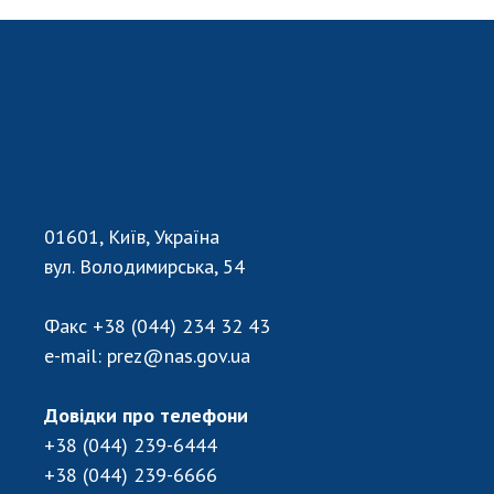
НОВИНИ
ЗАСІДАННЯ ПРЕЗИДІЇ НАН УКРАЇНИ
НАУКОВІ ВИДАННЯ
МЕДІА ПРО НАС
АКАДЕМІЯ КОМЕНТУЄ
КОНТАКТИ
01601, Київ, Україна
вул. Володимирська, 54
ПРОФСПІЛКА НАН УКРАЇНИ
Факс
+38 (044) 234 32 43
КАБІНЕТ
e-mail:
prez@nas.gov.ua
Довідки про телефони
+38 (044) 239-6444
+38 (044) 239-6666