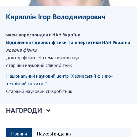
ДІЯЛЬНІСТЬ
Кириллін Ігор Володимирович
Засідання Президії НАН України
Сесії Загальних зборів НАН України
член-кореспондент НАН України
Річні звіти НАН України
Відділення ядерної фізики та енергетики НАН України
Річні фінансові звіти НАН України
ядерна фізика
доктор фізико-математичних наук
Наукові публікації та видавнича діяльність
старший науковий співробітник
Охорона прав інтелектуальної власності та
трансфер технологій в наукових установах
Національний науковий центр "Харкiвський фiзико-
Наукові об'єкти, що становлять національне
технiчний інститут".
надбання
Старший науковий співробітник
Центри колективного користування
науковими приладами НАН України
НАГОРОДИ
Оцінювання ефективності діяльності
наукових установ
Конкурси наукових досліджень НАН України
Новини
Наукові видання