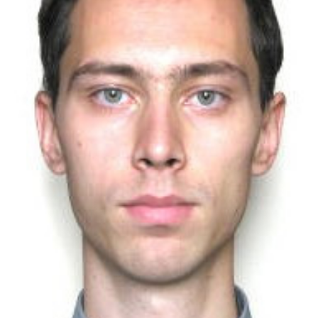
СТРУКТУРА
Президія НАН України
Апарат Президії
Секція фізико-технічних і математичних
наук
Секція хімічних і біологічних наук
Секція суспільних і гуманітарних наук
Установи при Президії
Ради, комітети та комісії
Наукові центри МОН та НАН України
Громадські організації