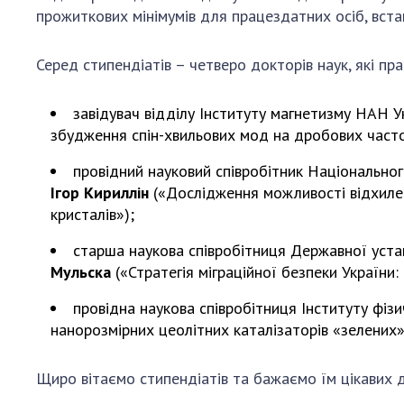
прожиткових мінімумів для працездатних осіб, вста
Персонал
Благодій
Серед стипендіатів – четверо докторів наук, які пр
імені Бо
Віртуаль
завідувач відділу Інституту магнетизму НАН 
НАН Укра
збудження спін-хвильових мод на дробових част
Концепці
Націонал
провідний науковий співробітник Національно
академії
Ігор Кириллін
(«Дослідження можливості відхилен
України
кристалів»);
Книга пам
старша наукова співробітниця Державної уста
Мульска
(«Стратегія міграційної безпеки України
провідна наукова співробітниця Інституту фізи
нанорозмірних цеолітних каталізаторів «зелених»
Щиро вітаємо стипендіатів та бажаємо їм цікавих д