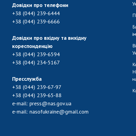
У
Довідки про телефони
+38 (044) 239-6444
П
+38 (044) 239-6666
Б
і
Довідки про вхідну та вихідну
кореспонденцію
В
У
+38 (044) 239-6594
+38 (044) 234-5167
К
Н
Пресслужба
н
+38 (044) 239-67-97
К
+38 (044) 239-65-88
e-mail:
press@nas.gov.ua
e-mail:
nasofukraine@gmail.com