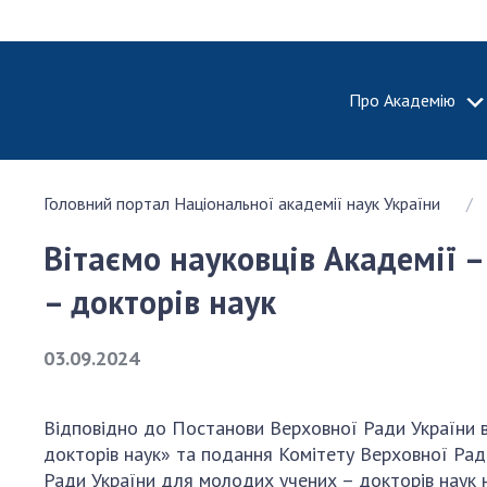
Про Академію
ПРО АКА
Головний портал Національної академії наук України
Про Наці
академію
Вітаємо науковців Академії 
України
Історія 
– докторів наук
100-річч
Націонал
03.09.2024
академії
України
Відповідно до Постанови Верховної Ради України в
Нагороди
докторів наук» та подання Комітету Верховної Ради
та почесн
Ради України для молодих учених – докторів наук 
НАН Укра