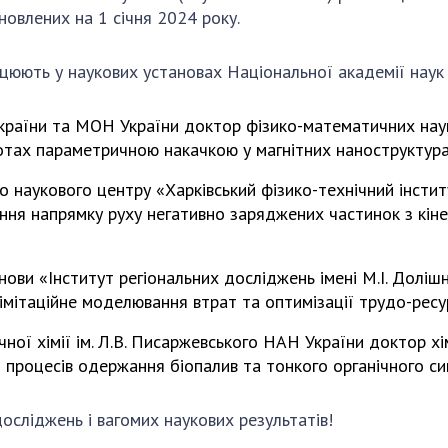
Наукові об'єкт
новлених на 1 січня 2024 року.
ьний склад
наук
національне н
ний фонд
Установи при
Центри колект
ацюють у наукових установах Національної академії наук 
риса Патона
Президії
користування 
ний тур у
Ради, комітети
приладами НАН
України та МОН України доктор фізико-математичних на
їни
та комісії
Оцінювання еф
отах параметричною накачкою у магнітних наноструктура
я розвитку
Наукові центри
діяльності нау
ьної
МОН та НАН
Конкурси наук
го наукового центру «Харківський фізико-технічний інст
 наук
України
НАН України
ня напрямку руху негативно заряджених частинок з кіне
Громадські
Відкрита наука
'яті
організації
Підготовка нау
нови «Інститут регіональних досліджень імені М.І. Долі
Робота з мол
: імітаційне моделювання втрат та оптимізації трудо-рес
чної хімії ім. Л.В. Писаржевського НАН України доктор х
 процесів одержання біопалив та тонкого органічного си
осліджень і вагомих наукових результатів!