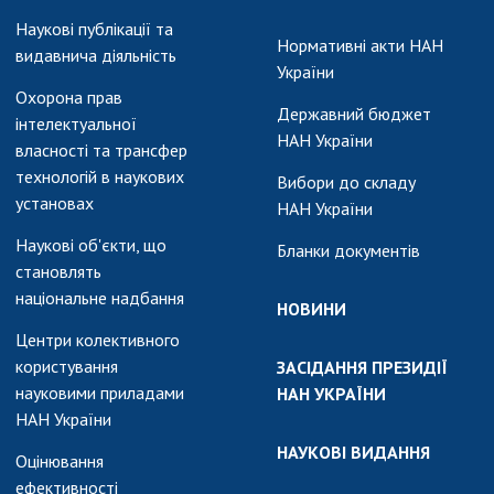
Наукові публікації та
Нормативні акти НАН
видавнича діяльність
України
Охорона прав
Державний бюджет
інтелектуальної
НАН України
власності та трансфер
технологій в наукових
Вибори до складу
установах
НАН України
Наукові об'єкти, що
Бланки документів
становлять
національне надбання
НОВИНИ
Центри колективного
користування
ЗАСІДАННЯ ПРЕЗИДІЇ
науковими приладами
НАН УКРАЇНИ
НАН України
НАУКОВІ ВИДАННЯ
Оцінювання
ефективності