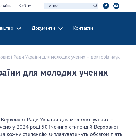
країни
Кабінет
ництво
Документи
Контакти
МІЖНАРОДНЕ
СПІВРОБІТНИЦТВО
ховної Ради України для молодих учених – докторів наук
идії НАН України
Членство в
х зборів НАН
міжнародних
країни для молодих учених
організаціях
Н України
Міжнародні угоди
 звіти НАН України
Міжнародні
ації та видавнича
програми та
конкурси
інтелектуальної
ї Верховної Ради України для молодих учених –
ДОКУМЕНТИ
рансфер
ачено у 2024 році 50 іменних стипендій Верховної
аукових установах
Нормативні акти
яця кожну стипендію виплачуватимуть обсягом п’ять