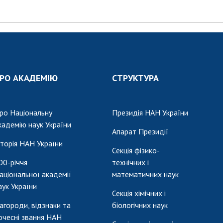
РО АКАДЕМІЮ
СТРУКТУРА
ро Національну
Президія НАН України
кадемію наук України
Апарат Президії
сторія НАН України
Секція фізико-
00-річчя
технічних і
аціональної академії
математичних наук
аук України
Секція хімічних і
агороди, відзнаки та
біологічних наук
очесні звання НАН