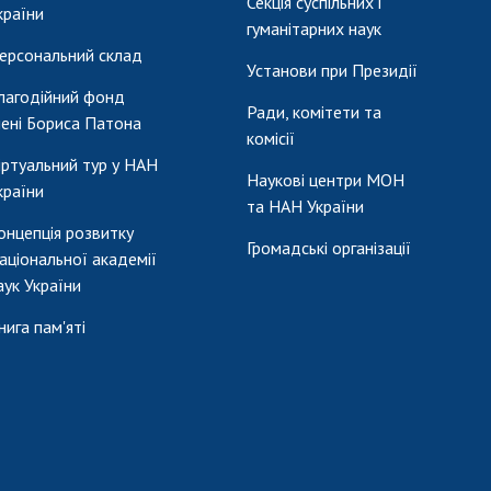
Секція суспільних і
країни
гуманітарних наук
ерсональний склад
Установи при Президії
лагодійний фонд
Ради, комітети та
мені Бориса Патона
комісії
іртуальний тур у НАН
Наукові центри МОН
країни
та НАН України
онцепція розвитку
Громадські організації
аціональної академії
аук України
нига пам'яті