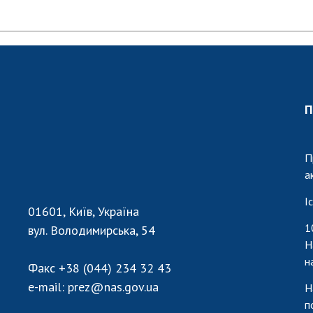
П
П
а
І
01601, Київ, Україна
1
вул. Володимирська, 54
Н
н
Факс
+38 (044) 234 32 43
e-mail:
prez@nas.gov.ua
Н
п