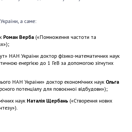
и, що становлять
НАН України
адбання
Державний
ивного
бюджет НАН
України, а саме:
науковими
України
 України
Вибори до складу
ук
Роман Верба
(«Помноження частоти та
ективності
НАН України
х»);
кових установ
Бланки документів
ових досліджень
итут» НАН України доктор фізико-математичних наук
НОВИНИ
тичною енергією до 1 ГеВ за допомогою зігнутих
 в НАН України
ЗАСІДАННЯ
кових кадрів
ПРЕЗИДІЇ НАН
шнього НАН України» доктор економічних наук
Ольга
оддю
УКРАЇНИ
урсного потенціалу для повоєнної відбудови»);
імічних наук
Наталія Щербань
(«Створення нових
НАУКОВІ
нтезу»).
ВИДАННЯ
МЕДІА ПРО НАС