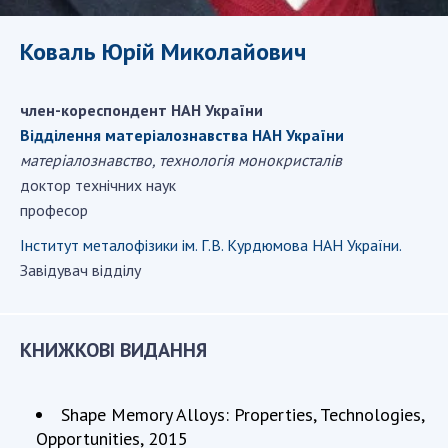
ДІЯЛЬНІСТЬ
Коваль Юрій Миколайович
Засідання Президії НАН України
Сесії Загальних зборів НАН України
член-кореспондент НАН України
Річні звіти НАН України
Відділення матеріалознавства НАН України
матеріалознавство, технологія монокристалів
Річні фінансові звіти НАН України
доктор технічних наук
Наукові публікації та видавнича діяльність
професор
Охорона прав інтелектуальної власності та
трансфер технологій в наукових установах
Інститут металофізики ім. Г.В. Курдюмова НАН України.
Наукові об'єкти, що становлять національне
Завідувач відділу
надбання
Центри колективного користування
науковими приладами НАН України
КНИЖКОВІ ВИДАННЯ
Оцінювання ефективності діяльності
наукових установ
Shape Memory Alloys: Properties, Technologies,
Конкурси наукових досліджень НАН України
Opportunities, 2015