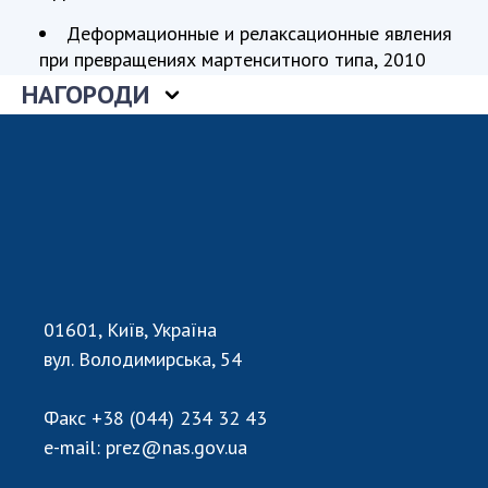
Відкрита наука в НАН України
Деформационные и релаксационные явления
Підготовка наукових кадрів
при превращениях мартенситного типа, 2010
Робота з молоддю
НАГОРОДИ
МІЖНАРОДНЕ СПІВРОБІТНИЦТВО
Членство в міжнародних організаціях
Міжнародні угоди
Міжнародні програми та конкурси
ДОКУМЕНТИ
01601, Київ, Україна
Нормативні акти НАН України
вул. Володимирська, 54
Державний бюджет НАН України
Вибори до складу НАН України
Факс
+38 (044) 234 32 43
Бланки документів
e-mail:
prez@nas.gov.ua