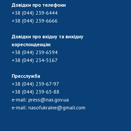
НОВИНИ
Довідки про телефони
+38 (044) 239-6444
ЗАСІДАННЯ ПРЕЗИДІЇ НАН УКРАЇНИ
+38 (044) 239-6666
НАУКОВІ ВИДАННЯ
Довідки про вхідну та вихідну
МЕДІА ПРО НАС
кореспонденцію
АКАДЕМІЯ КОМЕНТУЄ
+38 (044) 239-6594
+38 (044) 234-5167
КОНТАКТИ
ПРОФСПІЛКА НАН УКРАЇНИ
Пресслужба
+38 (044) 239-67-97
КАБІНЕТ
+38 (044) 239-65-88
e-mail:
press@nas.gov.ua
e-mail:
nasofukraine@gmail.com