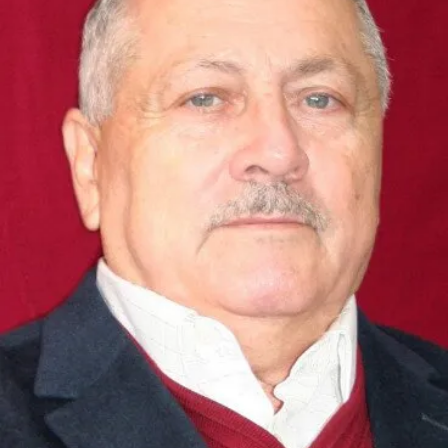
СТРУКТУРА
Президія НАН України
Апарат Президії
Секція фізико-технічних і математичних
наук
Секція хімічних і біологічних наук
Секція суспільних і гуманітарних наук
Установи при Президії
Ради, комітети та комісії
Наукові центри МОН та НАН України
Громадські організації