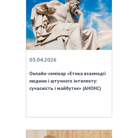
Відкрита наука в НАН України
Підготовка наукових кадрів
Робота з молоддю
МІЖНАРОДНЕ СПІВРОБІТНИЦТВО
Членство в міжнародних організаціях
03.04.2026
Міжнародні угоди
Онлайн-семінар «Етика взаємодії
Міжнародні програми та конкурси
людини і штучного інтелекту:
ДОКУМЕНТИ
сучасність і майбутнє» (АНОНС)
Нормативні акти НАН України
Державний бюджет НАН України
Вибори до складу НАН України
Бланки документів