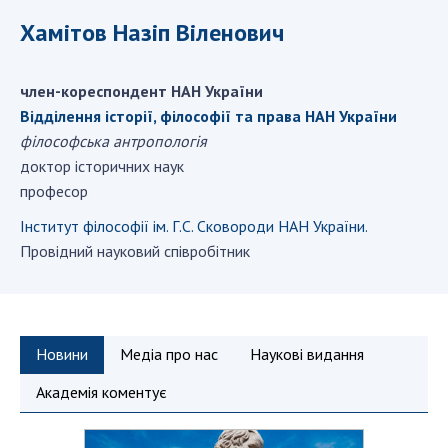
ДІЯЛЬНІСТЬ
Хамітов Назіп Віленович
Засідання Президії НАН України
член-кореспондент НАН України
Сесії Загальних зборів НАН України
Відділення історії, філософії та права НАН України
Річні звіти НАН України
філософська антропологія
Річні фінансові звіти НАН України
доктор історичних наук
Наукові публікації та видавнича діяльність
професор
Охорона прав інтелектуальної власності та
Інститут філософії ім. Г.С. Сковороди НАН України.
трансфер технологій в наукових установах
Провідний науковий співробітник
Наукові об'єкти, що становлять національне
надбання
Центри колективного користування
науковими приладами НАН України
Новини
Медіа про нас
Наукові видання
Оцінювання ефективності діяльності
Академія коментує
наукових установ
Конкурси наукових досліджень НАН України