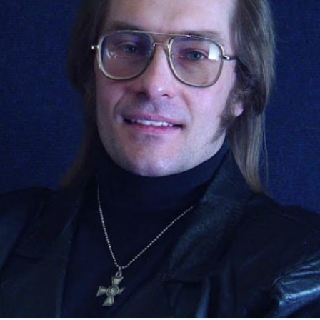
СТРУКТУРА
Президія НАН України
Апарат Президії
Секція фізико-технічних і математичних
наук
Секція хімічних і біологічних наук
Секція суспільних і гуманітарних наук
Установи при Президії
Ради, комітети та комісії
Наукові центри МОН та НАН України
Громадські організації