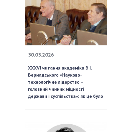
НОВИНИ
ЗАСІДАННЯ ПРЕЗИДІЇ НАН УКРАЇНИ
НАУКОВІ ВИДАННЯ
МЕДІА ПРО НАС
АКАДЕМІЯ КОМЕНТУЄ
30.03.2026
КОНТАКТИ
ХХХVI читання академіка В.І.
ПРОФСПІЛКА НАН УКРАЇНИ
Вернадського «Науково-
технологічне лідерство –
КАБІНЕТ
головний чинник міцності
держави і суспільства»: як це було