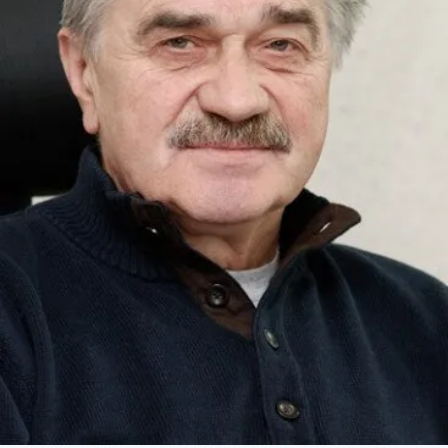
СТРУКТУРА
Президія НАН України
Апарат Президії
Секція фізико-технічних і математичних
наук
Секція хімічних і біологічних наук
Секція суспільних і гуманітарних наук
Установи при Президії
Ради, комітети та комісії
Наукові центри МОН та НАН України
Громадські організації