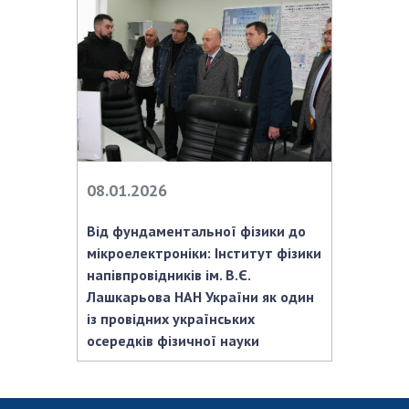
НОВИНИ
ЗАСІДАННЯ ПРЕЗИДІЇ НАН УКРАЇНИ
НАУКОВІ ВИДАННЯ
МЕДІА ПРО НАС
АКАДЕМІЯ КОМЕНТУЄ
08.01.2026
КОНТАКТИ
Від фундаментальної фізики до
ПРОФСПІЛКА НАН УКРАЇНИ
мікроелектроніки: Інститут фізики
КАБІНЕТ
напівпровідників ім. В.Є.
Лашкарьова НАН України як один
із провідних українських
осередків фізичної науки