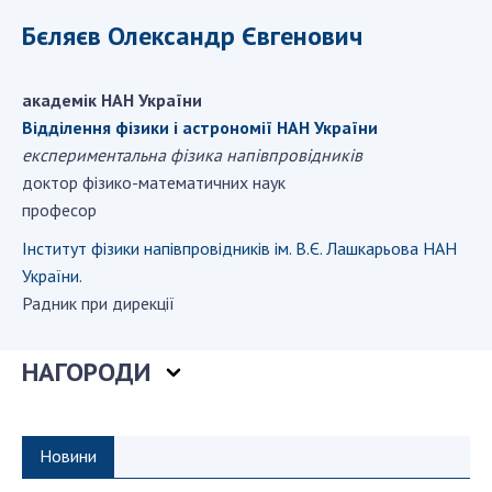
ДІЯЛЬНІСТЬ
Бєляєв Олександр Євгенович
Засідання Президії НАН України
академік НАН України
Сесії Загальних зборів НАН України
Відділення фiзики і астрономiї НАН України
Річні звіти НАН України
експериментальна фізика напівпровідників
Річні фінансові звіти НАН України
доктор фізико-математичних наук
Наукові публікації та видавнича діяльність
професор
Охорона прав інтелектуальної власності та
Інститут фізики напівпровідників ім. В.Є. Лашкарьова НАН
трансфер технологій в наукових установах
України.
Наукові об'єкти, що становлять національне
Радник при дирекції
надбання
Центри колективного користування
НАГОРОДИ
науковими приладами НАН України
Оцінювання ефективності діяльності
наукових установ
Новини
Конкурси наукових досліджень НАН України