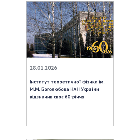
Відкрита наука в НАН України
Підготовка наукових кадрів
Робота з молоддю
МІЖНАРОДНЕ СПІВРОБІТНИЦТВО
Членство в міжнародних організаціях
Міжнародні угоди
28.01.2026
Міжнародні програми та конкурси
Інститут теоретичної фізики ім.
ДОКУМЕНТИ
М.М. Боголюбова НАН України
відзначив своє 60-річчя
Нормативні акти НАН України
Державний бюджет НАН України
Вибори до складу НАН України
Бланки документів