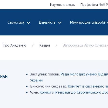
Наукова молодь
Профспілка НАН У
Структура
Діяльність
Міжнародне співробіт
ДЕМІЮ
СТРУКТУРА
ДІЯЛЬНІСТЬ
Про Академію
Кадри
Запорожець Артур Олекса
ональну
Президія НАН
Засідання През
 наук
України
Сесії Загальни
Апарат Президії
України
НАН України
Секція фізико-
Річні звіти НА
я
технічних і
Річні фінансові
Заступник голови.
Рада молодих учених Відділ
 НАН
ьної
математичних
Наукові публік
України
 наук
наук
діяльність
Виконуючий секретар.
Комітет із системного а
Секція хімічних і
Охорона прав 
Член.
Комісія з інтеграції до Європейського д
, відзнаки
біологічних наук
власності та т
і звання
Секція суспільних
технологій в н
їни
і гуманітарних