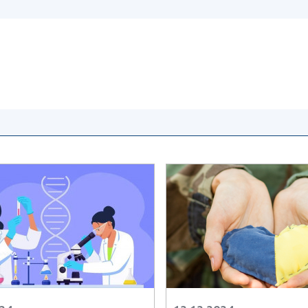
Наукові об'єкт
ьний склад
наук
національне н
ний фонд
Установи при
Центри колект
риса Патона
Президії
користування 
ний тур у
Ради, комітети
приладами НАН
їни
та комісії
Оцінювання еф
я розвитку
Наукові центри
діяльності нау
ьної
МОН та НАН
Конкурси наук
 наук
України
НАН України
Громадські
Відкрита наука
'яті
організації
Підготовка нау
Робота з мол