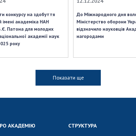
024
12.12.2024
ти конкурсу на здобуття
До Міжнародного дня вол
й імені академіка НАН
Міністерство оборони Укр
Б.Є. Патона для молодих
відзначило науковців Ака
аціональної академії наук
нагородами
2025 року
Показати ще
РО АКАДЕМІЮ
СТРУКТУРА