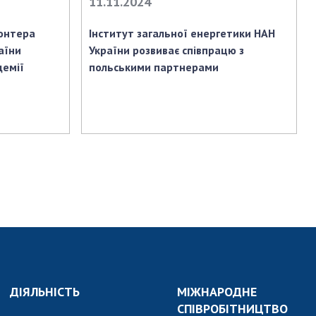
11.11.2024
АКАДЕМІЯ
КОМЕНТУЄ
онтера
Інститут загальної енергетики НАН
КОНТАКТИ
аїни
України розвиває співпрацю з
демії
польськими партнерами
ПРОФСПІЛКА НАН
УКРАЇНИ
КАБІНЕТ
ДІЯЛЬНІСТЬ
МІЖНАРОДНЕ
СПІВРОБІТНИЦТВО