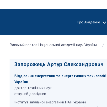
Про Академію
ПРО АКА
Головний портал Національної академії наук України
Про Наці
академію
України
Запорожець Артур Олександрович
Історія 
100-річч
Відділення енергетики та енергетичних технологій
Націонал
академії
України
України
доктор технічних наук
старший дослідник
Нагороди
та почесн
Iнститут загальної енергетики НАН України
НАН Укра