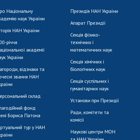
ро Національну
Президія НАН України
кадемію наук України
Апарат Президії
сторія НАН України
Секція фізико-
00-річчя
технічних і
аціональної академії
математичних наук
аук України
Секція хімічних і
агороди, відзнаки та
біологічних наук
очесні звання НАН
Секція суспільних і
країни
гуманітарних наук
ерсональний склад
Установи при Президії
лагодійний фонд
Ради, комітети та
мені Бориса Патона
комісії
іртуальний тур у НАН
Наукові центри МОН
країни
та НАН України