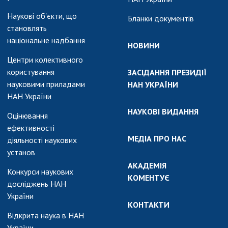
Наукові об'єкти, що
Бланки документів
становлять
національне надбання
НОВИНИ
Центри колективного
користування
ЗАСІДАННЯ ПРЕЗИДІЇ
науковими приладами
НАН УКРАЇНИ
НАН України
НАУКОВІ ВИДАННЯ
Оцінювання
ефективності
МЕДІА ПРО НАС
діяльності наукових
установ
АКАДЕМІЯ
Конкурси наукових
КОМЕНТУЄ
досліджень НАН
України
КОНТАКТИ
Відкрита наука в НАН
України