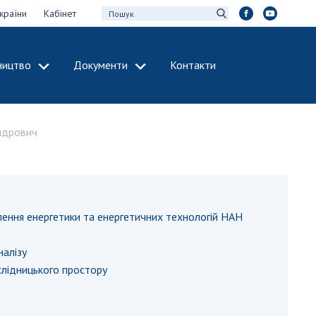
країни
Кабінет
ництво
Документи
Контакти
МІЖНАРОДНЕ
СПІВРОБІТНИЦТВО
ндрович
идії НАН України
Членство в
х зборів НАН
міжнародних
організаціях
Н України
Міжнародні угоди
 звіти НАН України
Міжнародні
ення енергетики та енергетичних технологій НАН
ації та видавнича
програми та
конкурси
налізу
інтелектуальної
ослідницького простору
ДОКУМЕНТИ
рансфер
аукових установах
Нормативні акти