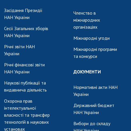
Засідання Президії
Членство в
НАН України
міжнародних
організаціях
Сесії Загальних зборів
НАН України
Міжнародні угоди
Річні звіти НАН
Міжнародні програми
України
та конкурси
Річні фінансові звіти
НАН України
ДОКУМЕНТИ
Наукові публікації та
Нормативні акти НАН
видавнича діяльність
України
Охорона прав
Державний бюджет
інтелектуальної
НАН України
власності та трансфер
технологій в наукових
Вибори до складу
установах
НАН України