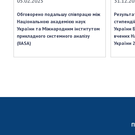
05.02.2025
31.12.2
Обговорено подальшу співпрацю між
Результа
Національною академією наук
стипенді
України та Міжнародним інститутом
України 
прикладного системного аналізу
вчених Н
(IIASA)
України 
П