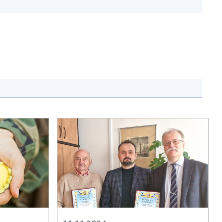
и, що становлять
НАН України
адбання
Державний
ивного
бюджет НАН
науковими
України
 України
Вибори до складу
ективності
НАН України
кових установ
Бланки документів
ових досліджень
НОВИНИ
 в НАН України
ЗАСІДАННЯ
кових кадрів
ПРЕЗИДІЇ НАН
оддю
УКРАЇНИ
НАУКОВІ
ВИДАННЯ
МЕДІА ПРО НАС