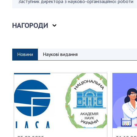
Заступник директора з науково-організаційної роботи
Персонал
Благодій
імені Бо
НАГОРОДИ
Віртуаль
НАН Укра
Концепці
Новини
Наукові видання
Націонал
академії
України
Книга пам