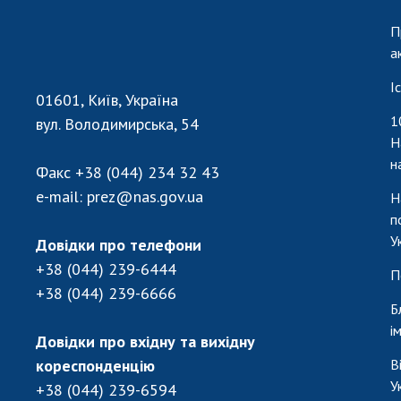
П
а
І
01601, Київ, Україна
1
вул. Володимирська, 54
Н
н
Факс
+38 (044) 234 32 43
e-mail:
prez@nas.gov.ua
Н
п
У
Довідки про телефони
+38 (044) 239-6444
П
+38 (044) 239-6666
Б
і
Довідки про вхідну та вихідну
кореспонденцію
В
У
+38 (044) 239-6594