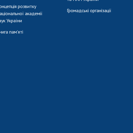
онцепція розвитку
Громадські організації
аціональної академії
аук України
нига пам'яті