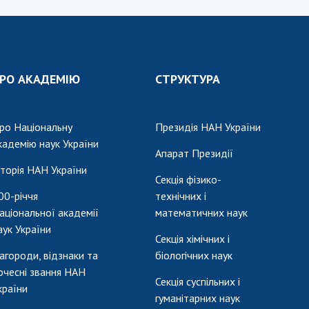
РО АКАДЕМІЮ
СТРУКТУРА
ро Національну
Президія НАН України
кадемію наук України
Апарат Президії
сторія НАН України
Секція фізико-
00-річчя
технічних і
аціональної академії
математичних наук
аук України
Секція хімічних і
агороди, відзнаки та
біологічних наук
очесні звання НАН
Секція суспільних і
країни
гуманітарних наук