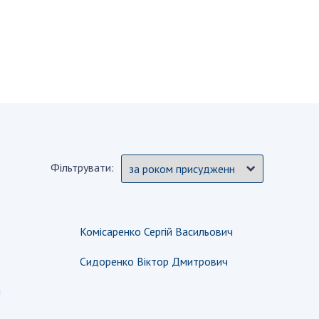
и, що становлять
НАН України
адбання
Державний
ивного
бюджет НАН
науковими
України
 України
Вибори до складу
ективності
НАН України
кових установ
Бланки документів
ових досліджень
НОВИНИ
Фільтрувати:
 в НАН України
ЗАСІДАННЯ
кових кадрів
ПРЕЗИДІЇ НАН
оддю
УКРАЇНИ
Комісаренко Сергій Васильович
НАУКОВІ
ВИДАННЯ
Сидоренко Віктор Дмитрович
МЕДІА ПРО НАС
ч