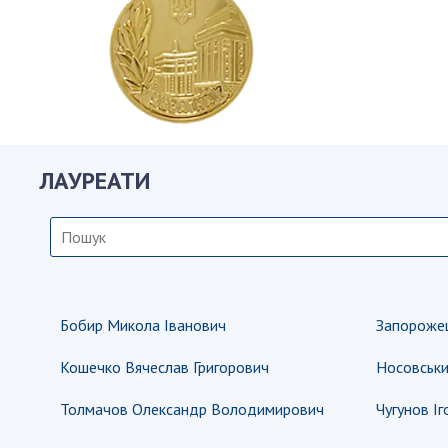
Персонал
Благодій
імені Бо
Віртуаль
НАН Укра
Концепці
ЛАУРЕАТИ
Націонал
академії
України
Книга пам
Бобир Микола Іванович
Запорожец
Кошечко Вячеслав Григорович
Носовськи
Толмачов Олександр Володимирович
Чугунов Іг