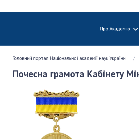
Про Академію
ПРО АКА
Головний портал Національної академії наук України
Про Наці
академію
Почесна грамота Кабінету Мін
України
Історія 
100-річч
Націонал
академії
України
Нагороди
та почесн
НАН Укра