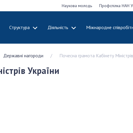
Наукова молодь
Профспілка НАН У
Структура
Діяльність
Міжнародне співробіт
ДЕМІЮ
СТРУКТУРА
ДІЯЛЬНІСТЬ
Державні нагороди
Почесна грамота Кабінету Міністрів
ональну
Президія НАН
Засідання През
 наук
України
Сесії Загальни
істрів України
Апарат Президії
України
НАН України
Секція фізико-
Річні звіти НА
я
технічних і
Річні фінансові
ьної
математичних
Наукові публік
 наук
наук
діяльність
Секція хімічних і
Охорона прав 
, відзнаки
біологічних наук
власності та т
і звання
Секція суспільних
технологій в н
їни
і гуманітарних