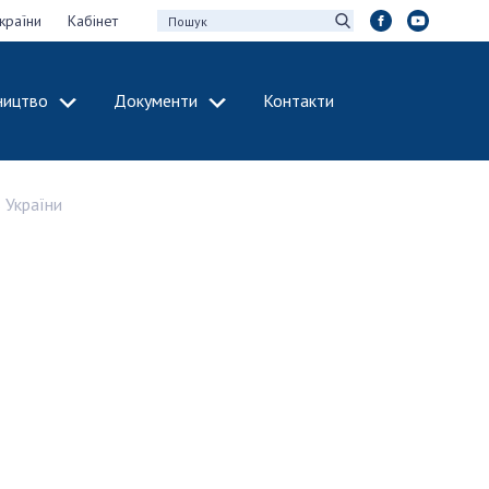
країни
Кабінет
ництво
Документи
Контакти
МІЖНАРОДНЕ
СПІВРОБІТНИЦТВО
 України
идії НАН України
Членство в
х зборів НАН
міжнародних
організаціях
Н України
Міжнародні угоди
 звіти НАН України
Міжнародні
ації та видавнича
програми та
конкурси
інтелектуальної
ДОКУМЕНТИ
рансфер
аукових установах
Нормативні акти