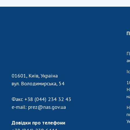
П
П
а
І
01601, Київ, Україна
1
вул. Володимирська, 54
Н
н
Факс
+38 (044) 234 32 43
e-mail:
prez@nas.gov.ua
Н
п
У
Довідки про телефони