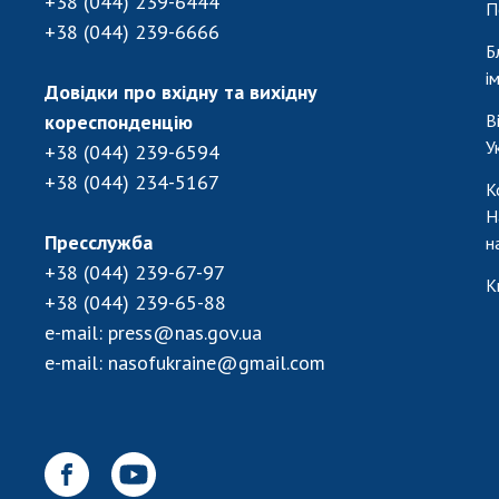
+38 (044) 239-6444
П
+38 (044) 239-6666
Б
і
Довідки про вхідну та вихідну
кореспонденцію
В
У
+38 (044) 239-6594
+38 (044) 234-5167
К
Н
Пресслужба
н
+38 (044) 239-67-97
К
+38 (044) 239-65-88
e-mail:
press@nas.gov.ua
e-mail:
nasofukraine@gmail.com