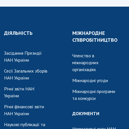
АКАДЕМІЯ
КОМЕНТУЄ
КОНТАКТИ
ПРОФСПІЛКА НАН
ДІЯЛЬНІСТЬ
МІЖНАРОДНЕ
УКРАЇНИ
СПІВРОБІТНИЦТВО
КАБІНЕТ
Засідання Президії
Членство в
НАН України
міжнародних
організаціях
Сесії Загальних зборів
НАН України
Міжнародні угоди
Річні звіти НАН
Міжнародні програми
України
та конкурси
Річні фінансові звіти
НАН України
ДОКУМЕНТИ
Наукові публікації та
Нормативні акти НАН