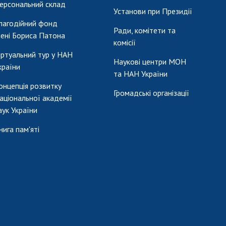
ерсональний склад
Установи при Президії
лагодійний фонд
Ради, комітети та
мені Бориса Патона
комісії
іртуальний тур у НАН
Наукові центри МОН
країни
та НАН України
онцепція розвитку
Громадські організації
аціональної академії
аук України
нига пам'яті