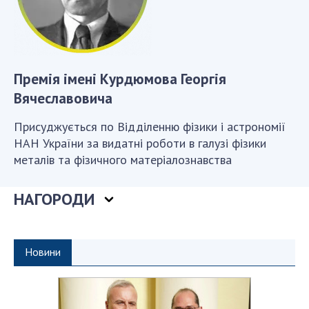
Відкрита наука в НАН України
Підготовка наукових кадрів
Робота з молоддю
Премія імені Курдюмова Георгія
МІЖНАРОДНЕ СПІВРОБІТНИЦТВО
Вячеславовича
Присуджується по Відділенню фізики і астрономії
Членство в міжнародних організаціях
НАН України за видатні роботи в галузі фізики
Міжнародні угоди
металів та фізичного матеріалознавства
Міжнародні програми та конкурси
ДОКУМЕНТИ
НАГОРОДИ
Нормативні акти НАН України
Державний бюджет НАН України
Новини
Вибори до складу НАН України
Бланки документів