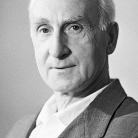
СТРУКТУРА
Президія НАН України
Апарат Президії
Секція фізико-технічних і математичних
наук
Секція хімічних і біологічних наук
Секція суспільних і гуманітарних наук
Установи при Президії
Ради, комітети та комісії
Наукові центри МОН та НАН України
Громадські організації