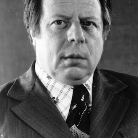
СТРУКТУРА
Президія НАН України
Апарат Президії
Секція фізико-технічних і математичних
наук
Секція хімічних і біологічних наук
Секція суспільних і гуманітарних наук
Установи при Президії
Ради, комітети та комісії
Наукові центри МОН та НАН України
Громадські організації