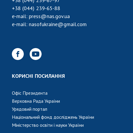
+38 (044) 239-67-97
НОВИНИ
+38 (044) 239-65-88
ЗАСІДАННЯ ПРЕЗИДІЇ НАН УКРАЇНИ
e-mail:
press@nas.gov.ua
e-mail:
nasofukraine@gmail.com
НАУКОВІ ВИДАННЯ
МЕДІА ПРО НАС
АКАДЕМІЯ КОМЕНТУЄ
КОНТАКТИ
ПРОФСПІЛКА НАН УКРАЇНИ
КОРИСНІ ПОСИЛАННЯ
КАБІНЕТ
Офіс Президента
Верховна Рада України
Урядовий портал
Національний фонд досліджень України
Міністерство освіти і науки України