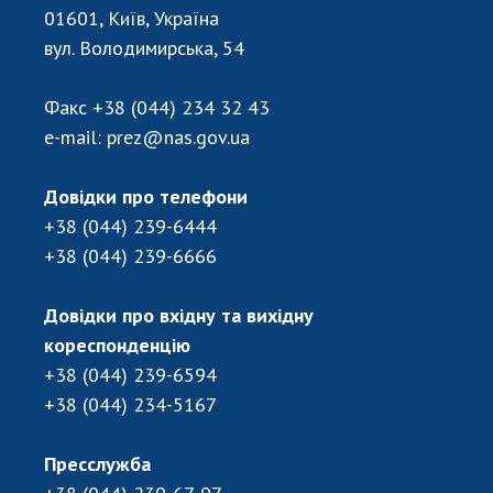
Відкрита наука в НАН України
01601, Київ, Україна
Підготовка наукових кадрів
вул. Володимирська, 54
Робота з молоддю
Факс
+38 (044) 234 32 43
e-mail:
prez@nas.gov.ua
МІЖНАРОДНЕ СПІВРОБІТНИЦТВО
Довідки про телефони
Членство в міжнародних організаціях
+38 (044) 239-6444
Міжнародні угоди
+38 (044) 239-6666
Міжнародні програми та конкурси
ДОКУМЕНТИ
Довідки про вхідну та вихідну
кореспонденцію
Нормативні акти НАН України
+38 (044) 239-6594
Державний бюджет НАН України
+38 (044) 234-5167
Вибори до складу НАН України
Бланки документів
Пресслужба