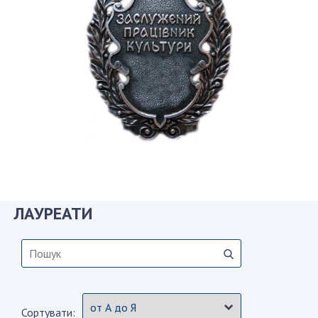
СТРУКТУРА
Президія НАН України
Апарат Президії
Секція фізико-технічних і математичних
наук
Секція хімічних і біологічних наук
Секція суспільних і гуманітарних наук
Установи при Президії
ЛАУРЕАТИ
Ради, комітети та комісії
Наукові центри МОН та НАН України
Громадські організації
Сортувати: