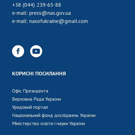
НОВИНИ
+38 (044) 239-65-88
e-mail:
press@nas.gov.ua
ЗАСІДАННЯ ПРЕЗИДІЇ НАН УКРАЇНИ
e-mail:
nasofukraine@gmail.com
НАУКОВІ ВИДАННЯ
МЕДІА ПРО НАС
АКАДЕМІЯ КОМЕНТУЄ
КОНТАКТИ
КОРИСНІ ПОСИЛАННЯ
ПРОФСПІЛКА НАН УКРАЇНИ
КАБІНЕТ
Офіс Президента
Верховна Рада України
Урядовий портал
Національний фонд досліджень України
Міністерство освіти і науки України