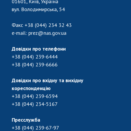
01601, Київ, Україна
Відкрита наука в НАН України
вул. Володимирська, 54
Підготовка наукових кадрів
Робота з молоддю
Факс
+38 (044) 234 32 43
e-mail:
prez@nas.gov.ua
МІЖНАРОДНЕ СПІВРОБІТНИЦТВО
Довідки про телефони
Членство в міжнародних організаціях
+38 (044) 239-6444
Міжнародні угоди
+38 (044) 239-6666
Міжнародні програми та конкурси
Довідки про вхідну та вихідну
ДОКУМЕНТИ
кореспонденцію
Нормативні акти НАН України
+38 (044) 239-6594
Державний бюджет НАН України
+38 (044) 234-5167
Вибори до складу НАН України
Бланки документів
Пресслужба
+38 (044) 239-67-97