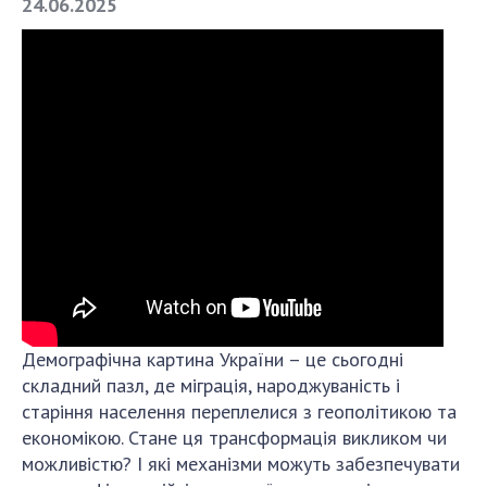
24.06.2025
СТРУКТУРА
Президія НАН України
Апарат Президії
Секція фізико-технічних і математичних
наук
Секція хімічних і біологічних наук
Секція суспільних і гуманітарних наук
Установи при Президії
Ради, комітети та комісії
Демографічна картина України – це сьогодні
Наукові центри МОН та НАН України
складний пазл, де міграція, народжуваність і
Громадські організації
старіння населення переплелися з геополітикою та
економікою. Стане ця трансформація викликом чи
можливістю? І які механізми можуть забезпечувати