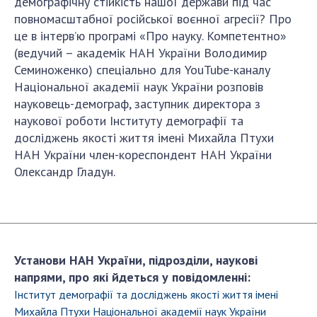
демографічну стійкість нашої держави під час
ДІЯЛЬНІСТЬ
повномасштабної російської воєнної агресії? Про
це в інтерв’ю програмі «Про науку. Компетентно»
(ведучий – академік НАН України Володимир
Засідання Президії НАН України
Семиноженко) спеціально для YouTube-каналу
Сесії Загальних зборів НАН України
Національної академії наук України розповів
Річні звіти НАН України
науковець-демограф, заступник директора з
Річні фінансові звіти НАН України
наукової роботи Інституту демографії та
Наукові публікації та видавнича діяльність
досліджень якості життя імені Михайла Птухи
НАН України член-кореспондент НАН України
Охорона прав інтелектуальної власності та
Олександр Гладун.
трансфер технологій в наукових установах
Наукові об'єкти, що становлять національне
надбання
Центри колективного користування
науковими приладами НАН України
Установи НАН України, підрозділи, наукові
Оцінювання ефективності діяльності
напрями, про які йдеться у повідомленні:
наукових установ
Інститут демографії та досліджень якості життя імені
Конкурси наукових досліджень НАН України
Михайла Птухи Національної академії наук України