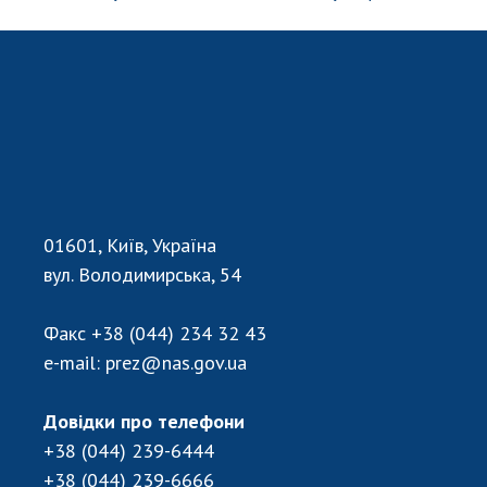
Відкрита наука в НАН України
Підготовка наукових кадрів
Робота з молоддю
МІЖНАРОДНЕ СПІВРОБІТНИЦТВО
Членство в міжнародних організаціях
Міжнародні угоди
01601, Київ, Україна
Міжнародні програми та конкурси
вул. Володимирська, 54
ДОКУМЕНТИ
Факс
+38 (044) 234 32 43
Нормативні акти НАН України
e-mail:
prez@nas.gov.ua
Державний бюджет НАН України
Вибори до складу НАН України
Довідки про телефони
Бланки документів
+38 (044) 239-6444
+38 (044) 239-6666