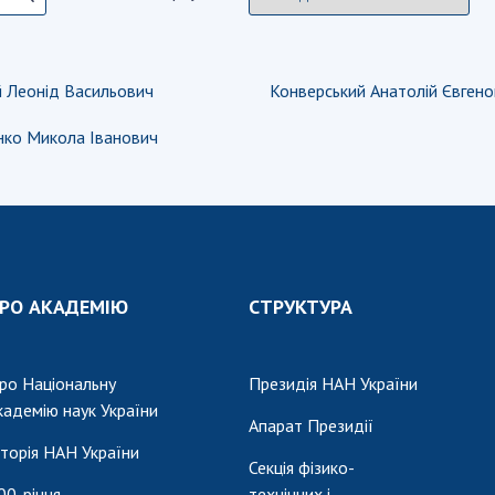
й Леонід Васильович
Конверський Анатолій Євген
ко Микола Іванович
РО АКАДЕМІЮ
СТРУКТУРА
ро Національну
Президія НАН України
кадемію наук України
Апарат Президії
сторія НАН України
Секція фізико-
00-річчя
технічних і