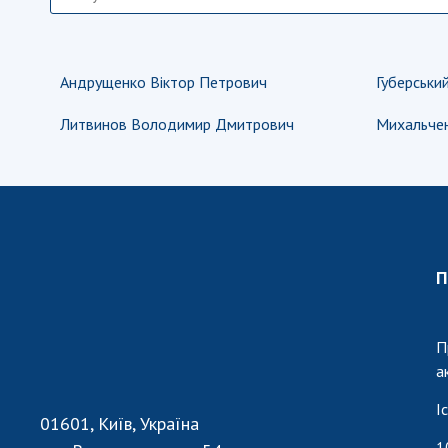
Андрущенко Віктор Петрович
Губерськи
Литвинов Володимир Дмитрович
Михальчен
П
П
а
І
01601, Київ, Україна
1