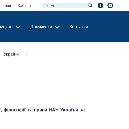
країни
Кабінет
ництво
Документи
Контакти
МІЖНАРОДНЕ
СПІВРОБІТНИЦТВО
Н України
идії НАН України
Членство в
х зборів НАН
міжнародних
організаціях
Н України
Міжнародні угоди
 звіти НАН України
Міжнародні
ації та видавнича
програми та
конкурси
інтелектуальної
ї, філософії та права НАН України за
ДОКУМЕНТИ
рансфер
аукових установах
Нормативні акти