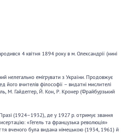
и, що становлять
НАН України
адбання
Державний
ивного
бюджет НАН
науковими
України
 України
Вибори до складу
ективності
НАН України
кових установ
Бланки документів
родився 4 квітня 1894 року в м. Олександрії (нині
ових досліджень
НОВИНИ
 в НАН України
ЗАСІДАННЯ
ий нелегально емігрувати з України. Продовжує
кових кадрів
ПРЕЗИДІЇ НАН
д його вчителів філософії – видатні мислителі
оддю
УКРАЇНИ
ерль, М. Гайдеггер, Й. Кон, Р. Кронер (Фрайбурзький
НАУКОВІ
ВИДАННЯ
Празі (1924–1932), де у 1927 р. отримує звання
исертацію: «Гегель та французька революція»
МЕДІА ПРО НАС
иття вченого була видана німецькою (1934, 1961) й