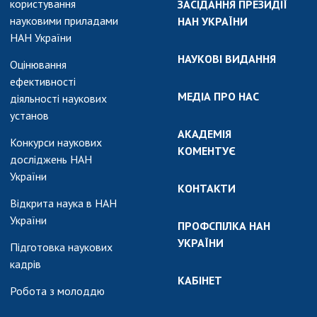
користування
ЗАСІДАННЯ ПРЕЗИДІЇ
науковими приладами
НАН УКРАЇНИ
НАН України
НАУКОВІ ВИДАННЯ
Оцінювання
ефективності
МЕДІА ПРО НАС
діяльності наукових
установ
АКАДЕМІЯ
Конкурси наукових
КОМЕНТУЄ
досліджень НАН
України
КОНТАКТИ
Відкрита наука в НАН
України
ПРОФСПІЛКА НАН
УКРАЇНИ
Підготовка наукових
кадрів
КАБІНЕТ
Робота з молоддю