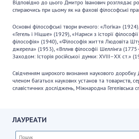
Відповідно до цього Дмитро Іванович розглядає розв
спираючись при цьому як на фахові філософські праці
Основні філософські твори вченого: «Логіка» (1924),
«Гегель і Ніцше» (1929), «Нариси з історії філософії
філософія» (1940), «Філософія життя Людовіта Штур
джерела» (1953), «Вплив філософії Шеллінга (1775–1
Заходом: Історія російської думки: ХVІІІ–ХХ ст.» (1
Свідченням широкого визнання наукового доробку Д
членом багатьох наукових установ та товариств, сер
славістичних досліджень, Міжнародна Гегелівська с
ЛАУРЕАТИ