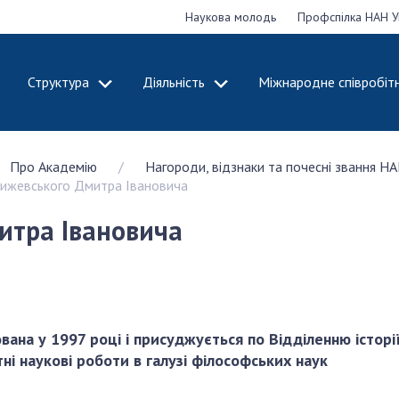
Наукова молодь
Профспілка НАН У
Структура
Діяльність
Міжнародне співробіт
ДЕМІЮ
СТРУКТУРА
ДІЯЛЬНІСТЬ
Про Академію
Нагороди, відзнаки та почесні звання НА
ональну
Президія НАН
Засідання През
 Чижевського Дмитра Івановича
 наук
України
Сесії Загальни
Апарат Президії
України
итра Івановича
НАН України
Секція фізико-
Річні звіти НА
я
технічних і
Річні фінансові
ьної
математичних
Наукові публік
 наук
наук
діяльність
Секція хімічних і
Охорона прав 
вана у 1997 році і присуджується по Відділенню історі
, відзнаки
біологічних наук
власності та т
ні наукові роботи в галузі філософських наук
і звання
Секція суспільних
технологій в н
їни
і гуманітарних