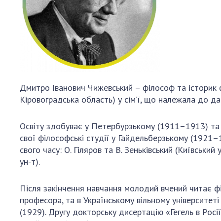
Персонал
Благодій
імені Бо
Віртуаль
НАН Укра
Концепці
Дмитро Іванович Чижевський – філософ та історик філ
Націонал
Кіровоградська область) у сім’ї, що належала до д
академії
України
Книга пам
Освіту здобуває у Петербурзькому (1911–1913) та 
свої філософські студії у Гайдельберзькому (1921–
свого часу: О. Гіляров та В. Зеньківський (Київський у
ун-т).
Після закінчення навчання молодий вчений читає фі
професора, та в Українському вільному університет
(1929). Другу докторську дисертацію «Гегель в Росі