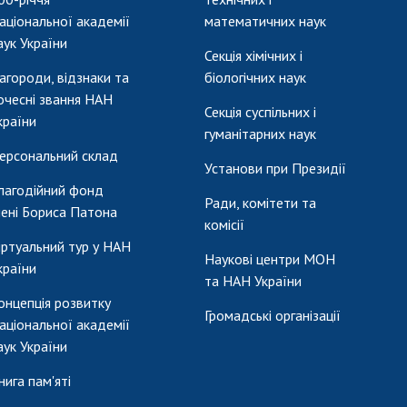
аціональної академії
математичних наук
аук України
Секція хімічних і
агороди, відзнаки та
біологічних наук
очесні звання НАН
Секція суспільних і
країни
гуманітарних наук
ерсональний склад
Установи при Президії
лагодійний фонд
Ради, комітети та
мені Бориса Патона
комісії
іртуальний тур у НАН
Наукові центри МОН
країни
та НАН України
онцепція розвитку
Громадські організації
аціональної академії
аук України
нига пам'яті