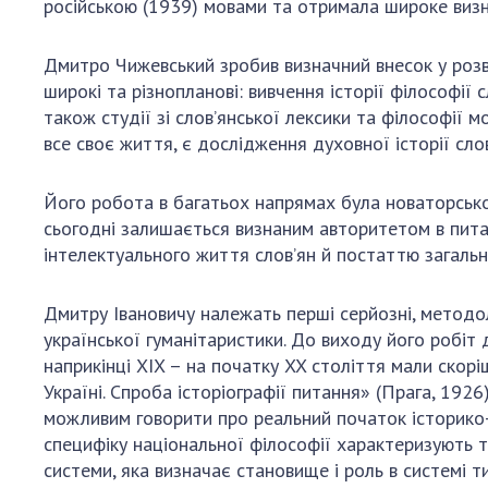
російською (1939) мовами та отримала широке визн
Дмитро Чижевський зробив визначний внесок у розви
широкі та різнопланові: вивчення історії філософії 
також студії зі слов’янської лексики та філософії мо
все своє життя, є дослідження духовної історії слов
Його робота в багатьох напрямах була новаторською
сьогодні залишається визнаним авторитетом в питан
інтелектуального життя слов’ян й постаттю загаль
Дмитру Івановичу належать перші серйозні, методоло
української гуманітаристики. До виходу його робіт
наприкінці XIX – на початку XX століття мали скорі
Україні. Спроба історіографії питання» (Прага, 1926
можливим говорити про реальний початок історико-ф
специфіку національної філософії характеризують 
системи, яка визначає становище і роль в системі т