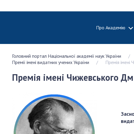
Про Академію
ПРО АКА
Головний портал Національної академії наук України
Про Наці
Премії імені видатних учених України
Премія імені
академію
України
Премія імені Чижевського Дм
Історія 
100-річч
Націонал
академії
України
Засно
Нагороди
видат
та почесн
НАН Укра