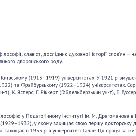
Наукові об'єкт
ьний склад
наук
національне н
ний фонд
Установи при
Центри колект
риса Патона
Президії
користування 
ний тур у
Ради, комітети
приладами НАН
їни
та комісії
Оцінювання еф
я розвитку
Наукові центри
діяльності нау
ософії, славіст, дослідник духовної історії слов’ян – на
ьної
МОН та НАН
Конкурси наук
авнього дворянського роду.
 наук
України
НАН України
Громадські
Відкрита наука
'яті
організації
Київському (1913–1919) університетах. У 1921 р. змушен
Підготовка нау
1922) та Фрайбурзькому (1922–1924) університетах. Сере
Робота з мол
н-т), К. Ясперс, Г. Ріккерт (Гайдельберзький ун-т), Е. Гусс
лософію у Педагогічному інституті ім. М. Драгоманова в 
і (1929–1932), у якому захищає свою першу докторську д
ї» захищає в 1933 р. в університеті Галле. Ця праця за ж