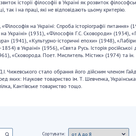
иток історії філософії в Україні як розвиток філософськ
, так і на праці, які не відповідають цьому критерію.
 «Філософія на Україні: Спроба історіографії питання» (1
 на Україні» (1931), «Філософія Г.С. Сковороди» (1934), «
а» (1941), «Культурно-історичні епохи» (1948), «Лабірин
854) в Україні» (1956), «Свята Русь. Історія російської 
961), «Сковорода. Поет. Мислитель. Містик» (1974) та ін.
.І. Чижевського стало обрання його дійсним членом Гайд
ед яких: Наукове товариство ім. Т. Шевченка, Українська
пілка, Кантівське товариство тощо.
Сортувати: