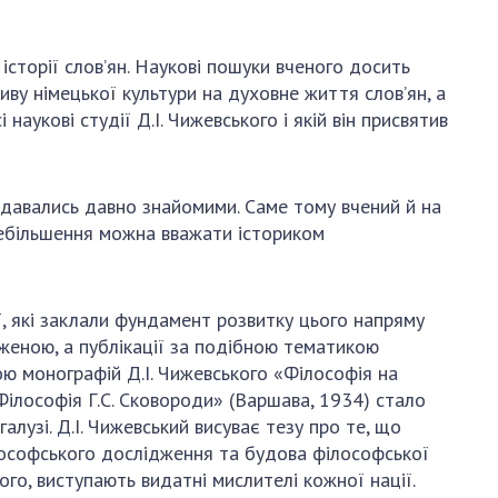
АКАДЕМІЯ
КОМЕНТУЄ
історії слов’ян. Наукові пошуки вченого досить
КОНТАКТИ
пливу німецької культури на духовне життя слов’ян, а
наукові студії Д.І. Чижевського і якій він присвятив
ПРОФСПІЛКА НАН
УКРАЇНИ
КАБІНЕТ
 здавались давно знайомими. Саме тому вчений й на
еребільшення можна вважати істориком
ї, які заклали фундамент розвитку цього напряму
дженою, а публікації за подібною тематикою
вою монографій Д.І. Чижевського «Філософія на
 «Філософія Г.С. Сковороди» (Варшава, 1934) стало
лузі. Д.І. Чижевський висуває тезу про те, що
лософського дослідження та будова філософської
ого, виступають видатні мислителі кожної нації.