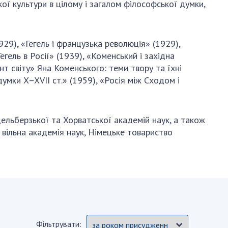
ої культури в цілому і загалом філософської думки,
929), «Гегель і французька революція» (1929),
Гегель в Росії» (1939), «Коменський і західна
т світу» Яна Коменського: теми твору та їхні
думки X–XVІІ ст.» (1959), «Росія між Сходом і
ельберзької та Хорватської академій наук, а також
 вільна академія наук, Німецьке товариство
Фільтрувати: