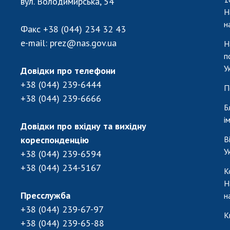
вул. Володимирська, 54
Н
н
Факс
+38 (044) 234 32 43
e-mail:
prez@nas.gov.ua
Н
п
У
Довідки про телефони
+38 (044) 239-6444
П
+38 (044) 239-6666
Б
і
Довідки про вхідну та вихідну
кореспонденцію
В
У
+38 (044) 239-6594
+38 (044) 234-5167
К
Н
Пресслужба
н
+38 (044) 239-67-97
К
+38 (044) 239-65-88