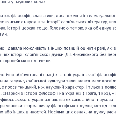
ання у наукових колах.
ток філософії, славістики, дослідження інтелектуальної 
слов’янських народів та історії слов’янських літератур, в
ви, історії церкви тощо. Головною темою, яка об’єднує всі 
’ян.
 і давала можливість з інших позицій оцінити речі, які
нях історії слов’янської думки. Д.І. Чижевського без п
ноєвропейського значення.
гічно обґрунтовані праці з історії української філософі
 дана галузь української культури залишалася малодослі
ше просвітницький, ніж науковий характер. І тільки з поя
), «Нариси з історії філософії на Україні» (Прага, 1931),
ілософського українознавства як самостійної наукової га
три чинники: форма вияву філософської думки; метод фі
их або інших цінностей. Носіями цих ознак, на думку вчен