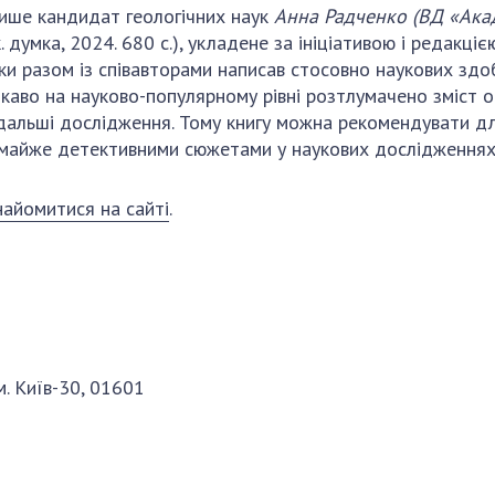
ше кандидат геологічних наук
Анна Радченко
(ВД «Ака
. думка, 2024. 680 с.), укладене за ініціативою і редакц
роки разом із співавторами написав стосовно наукових здо
цікаво на науково-популярному рівні розтлумачено зміст 
дальші дослідження. Тому книгу можна рекомендувати дл
майже детективними сюжетами у наукових дослідженнях і
айомитися на сайті
.
м. Київ-30, 01601