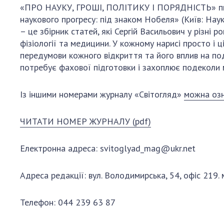
«ПРО НАУКУ, ГРОШІ, ПОЛІТИКУ І ПОРЯДНІСТЬ» пи
наукового прогресу: під знаком Нобеля» (Київ: Наук
– це збірник статей, які Сергій Васильович у різні 
фізіології та медицини. У кожному нарисі просто і 
передумови кожного відкриття та його вплив на по
потребує фахової підготовки і захоплює подеколи 
Із іншими номерами журналу «Світогляд»
можна озн
ЧИТАТИ НОМЕР ЖУРНАЛУ (pdf)
Електронна адреса:
svitoglyad_mag@ukr.net
Адреса редакції: вул. Володимирська, 54, офіс 219. 
Телефон: 044 239 63 87