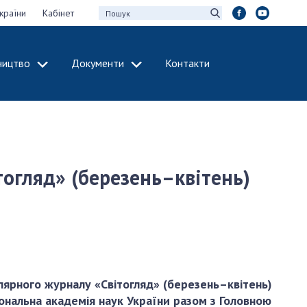
країни
Кабінет
ництво
Документи
Контакти
МІЖНАРОДНЕ
СПІВРОБІТНИЦТВО
идії НАН України
Членство в
х зборів НАН
міжнародних
організаціях
огляд» (березень–квітень)
Н України
Міжнародні угоди
 звіти НАН України
Міжнародні
ації та видавнича
програми та
конкурси
інтелектуальної
ДОКУМЕНТИ
рансфер
ярного журналу «Світогляд» (березень–квітень)
аукових установах
Нормативні акти
іональна академія наук України разом з Головною