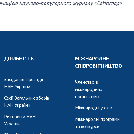
рмацією науково-популярного журналу «Світогляд»
ДІЯЛЬНІСТЬ
МІЖНАРОДНЕ
СПІВРОБІТНИЦТВО
Засідання Президії
Членство в
НАН України
міжнародних
організаціях
Сесії Загальних зборів
НАН України
Міжнародні угоди
Річні звіти НАН
Міжнародні програми
України
та конкурси