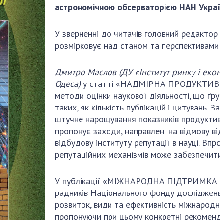
Наукові об'єкт
астрономічною обсерваторією НАН Украї
ьний склад
наук
національне н
ний фонд
Установи при
Центри колект
У зверненні до читачів головний редакто
риса Патона
Президії
користування 
розмірковує над станом та перспективами 
ний тур у
Ради, комітети
приладами НАН
їни
та комісії
Оцінювання еф
Дмитро Маслов
(ДУ «Інститут ринку і ек
я розвитку
Наукові центри
діяльності нау
Одеса)
у статті «НАДМІРНА ПРОДУКТИВН
ьної
МОН та НАН
Конкурси наук
методи оцінки наукової діяльності, що ґр
 наук
України
НАН України
таких, як кількість публікацій і цитувань
Громадські
Відкрита наука
штучне нарощування показників продуктивн
'яті
організації
пропонує заходи, направлені на відмову ві
Підготовка нау
відбудову інституту репутації в науці. Вп
Робота з мол
репутаційних механізмів може забезпечити
У публікації «МІЖНАРОДНА ПІДТРИМКА Н
радників Національного фонду досліджень
розвиток, види та ефективність міжнародно
пропонуючи при цьому конкретні рекоменда