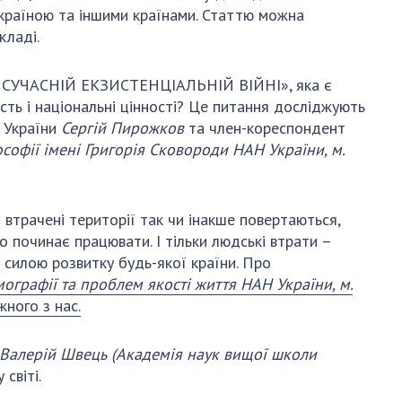
АКАДЕМІЯ
Україною та іншими країнами. Статтю можна
КОМЕНТУЄ
кладі.
КОНТАКТИ
УЧАСНІЙ ЕКЗИСТЕНЦІАЛЬНІЙ ВІЙНІ», яка є
ПРОФСПІЛКА НАН
ість і національні цінності? Це питання досліджують
УКРАЇНИ
 України
Сергій Пирожков
та член-кореспондент
ософії імені Григорія Сковороди НАН України, м.
КАБІНЕТ
 втрачені території так чи інакше повертаються,
о починає працювати. І тільки людські втрати –
силою розвитку будь-якої країни. Про
емографії та проблем якості життя НАН України, м.
жного з нас.
Валерій Швець
(Академія наук вищої школи
світі.