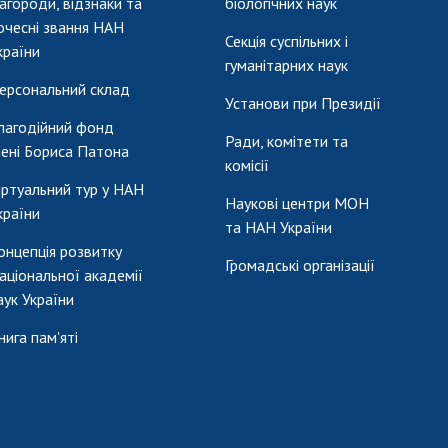
агороди, відзнаки та
біологічних наук
очесні звання НАН
Секція суспільних і
країни
гуманітарних наук
ерсональний склад
Установи при Президії
лагодійний фонд
Ради, комітети та
мені Бориса Патона
комісії
іртуальний тур у НАН
Наукові центри МОН
країни
та НАН України
онцепція розвитку
Громадські організації
аціональної академії
аук України
нига пам'яті