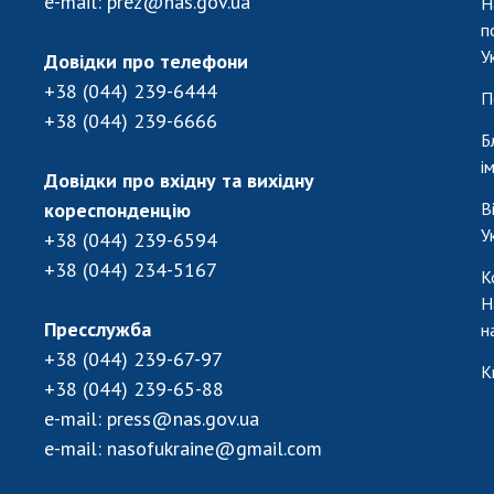
e-mail:
prez@nas.gov.ua
Н
п
У
Довідки про телефони
+38 (044) 239-6444
П
+38 (044) 239-6666
Б
і
Довідки про вхідну та вихідну
кореспонденцію
В
У
+38 (044) 239-6594
+38 (044) 234-5167
К
Н
Пресслужба
н
+38 (044) 239-67-97
К
+38 (044) 239-65-88
e-mail:
press@nas.gov.ua
e-mail:
nasofukraine@gmail.com