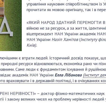
управління науковим співробітництвом із 
прочитати як мовою оригіналу, так і в пере
«ЯКИЙ НАРОД ЗДАТНИЙ ПЕРЕМОГТИ В С
війною не за ресурси, а за життя, ідентичн
віцепрезидент НАН України академік НАН
НАН України
Назіп Хамітов
(
Інституту філ
Київ).
олючішими є втрати людей. Історичний досвід показує, що
 природні ресурси відновлюються, економіка рано чи пізн
равними. Саме люди є фундаментом існування й рушійною 
ідає академік НАН України
Елла Лібанова
(Інститут д
о враховувати і в державній політиці, і в очікуваннях ко
НІ НЕРІВНОСТІ» – доктор фізико-математичних наук
гії і закону великих чисел на проблему нерівності людей у 