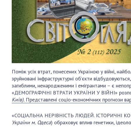
Поміж усіх втрат, понесених Україною у війні, найб
зруйновані інфраструктурні об’єкти відбудовуються,
загиблими, ненародженими і емігрантами – є непоп
«ДЕМОГРАФІЧНІ ВТРАТИ УКРАЇНИ У ВІЙНІ» розпов
Київ).
Представлені
соціо-економічних прогнози варт
«СОЦІАЛЬНА НЕРІВНІСТЬ ЛЮДЕЙ. ІСТОРИЧНІ КОРЕ
України м. Одеса
) обраховує вплив генетики, ідеоло