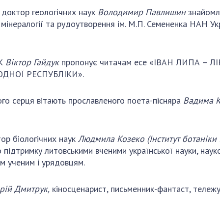
 доктор геологічних наук
Володимир Павлишин
знайомля
ії, мінералогії та рудоутворення ім. М.П. Семененка НАН 
УК
Віктор Гайдук
пропонує читачам есе «ІВАН ЛИПА – ЛІ
ОДНОЇ РЕСПУБЛІКИ».
ого серця вітають прославленого поета-пісняра
Вадима 
р біологічних наук
Людмила Козеко
(Інститут ботаніки
 підтримку литовськими вченими української науки, науков
м ученим і урядовцям.
рій Дмитрук,
кіносценарист, письменник-фантаст, тележур