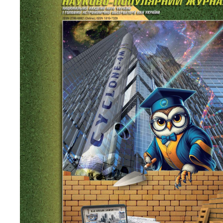
Персонал
Благодій
імені Бо
Віртуаль
НАН Укра
Концепці
Націонал
академії
України
Книга пам