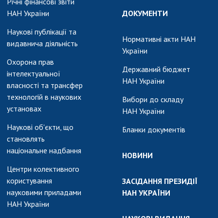
Річні фінансові звіти
НАН України
ДОКУМЕНТИ
Наукові публікації та
Нормативні акти НАН
видавнича діяльність
України
Охорона прав
Державний бюджет
інтелектуальної
НАН України
власності та трансфер
технологій в наукових
Вибори до складу
установах
НАН України
Наукові об'єкти, що
Бланки документів
становлять
національне надбання
НОВИНИ
Центри колективного
користування
ЗАСІДАННЯ ПРЕЗИДІЇ
науковими приладами
НАН УКРАЇНИ
НАН України