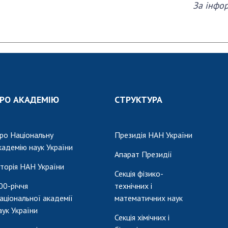
За інфо
РО АКАДЕМІЮ
СТРУКТУРА
ро Національну
Президія НАН України
кадемію наук України
Апарат Президії
сторія НАН України
Секція фізико-
00-річчя
технічних і
аціональної академії
математичних наук
аук України
Секція хімічних і