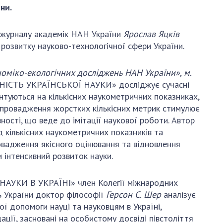
и, що становлять
НАН України
ни.
адбання
Державний
ивного
бюджет НАН
р журналу академік НАН України
Ярослав Яцків
науковими
України
розвитку науково-технологічної сфери України.
 України
Вибори до складу
ективності
НАН України
ономіко-екологічних досліджень НАН України», м.
кових установ
Бланки документів
ІСТЬ УКРАЇНСЬКОЇ НАУКИ» досліджує сучасні
ових досліджень
унтуються на кількісних наукометричних показниках,
НОВИНИ
. Запровадження жорстких кількісних метрик стимулює
 в НАН України
ості, що веде до імітації наукової роботи. Автор
ЗАСІДАННЯ
д кількісних наукометричних показників та
кових кадрів
ПРЕЗИДІЇ НАН
ровадження якісного оцінювання та відновлення
оддю
УКРАЇНИ
 інтенсивний розвиток науки.
НАУКОВІ
ВИДАННЯ
АУКИ В УКРАЇНІ» член Колегії міжнародних
 України доктор філософії
Герсон С. Шер
аналізує
МЕДІА ПРО НАС
ї допомоги науці та науковцям в Україні,
ції, засновані на особистому досвіді півстоліття