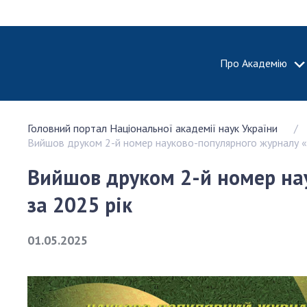
Про Академію
ПРО АКА
Головний портал Національної академії наук України
Про Наці
Вийшов друком 2-й номер науково-популярного журналу «С
академію
України
Вийшов друком 2-й номер нау
Історія 
за 2025 рік
100-річч
Націонал
академії
01.05.2025
України
Нагороди
та почесн
НАН Укра