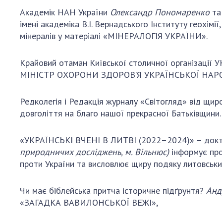
Академік НАН України
Олександр Пономаренко
та
імені академіка В.І. Вернадського Інституту геохім
мінералів у матеріалі «МІНЕРАЛОГІЯ УКРАЇНИ».
Крайовий отаман Київської столичної організації 
МІНІСТР ОХОРОНИ ЗДОРОВ’Я УКРАЇНСЬКОЇ НАР
Редколегія і Редакція журналу «Світогляд» від щир
довголіття на благо нашої прекрасної Батьківщини.
«УКРАЇНСЬКІ ВЧЕНІ В ЛИТВІ (2022–2024)» – докто
природничих досліджень, м. Вільнюс)
інформує про
проти України та висловлює щиру подяку литовськи
Чи має біблейська притча історичне підґрунтя?
Анд
«ЗАГАДКА ВАВИЛОНСЬКОЇ ВЕЖІ»,