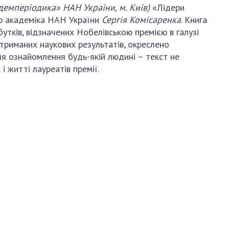
демперіодика» НАН України, м. Київ)
«Лідери
ією академіка НАН України
Сергія Комісаренка
. Книга
бутків, відзначених Нобелівською премією в галузі
отриманих наукових результатів, окреслено
я ознайомлення будь-якій людині – текст не
 житті лауреатів премії.