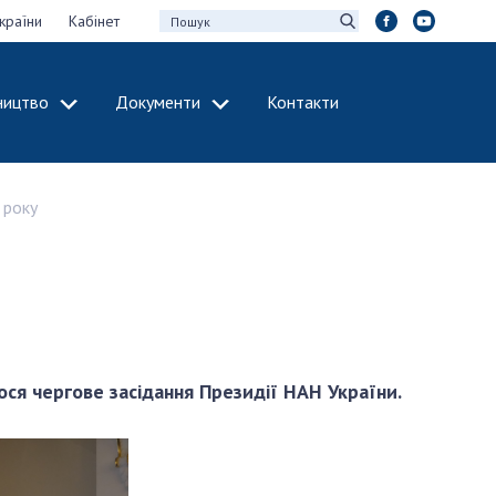
країни
Кабінет
ництво
Документи
Контакти
МІЖНАРОДНЕ
СПІВРОБІТНИЦТВО
 року
идії НАН України
Членство в
х зборів НАН
міжнародних
організаціях
Н України
Міжнародні угоди
 звіти НАН України
Міжнародні
ації та видавнича
програми та
конкурси
ся чергове засідання Президії НАН України.
інтелектуальної
ДОКУМЕНТИ
рансфер
аукових установах
Нормативні акти