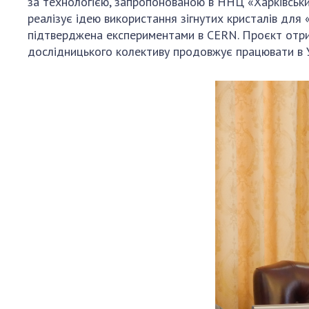
за технологією, запропонованою в ННЦ «Харківськи
реалізує ідею використання зігнутих кристалів для 
підтверджена експериментами в CERN. Проєкт отри
дослідницького колективу продовжує працювати в У