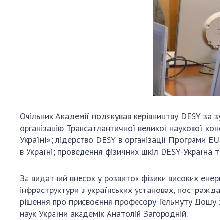
Очільник Академії подякував керівництву DESY за з
організацію Трансатлантичної великої наукової конф
Україні»; лідерство DESY в організації Програми E
в Україні; проведення фізичних шкіл DESY-Україна 
За видатний внесок у розвиток фізики високих енерг
інфраструктури в українських установах, постражда
рішення про присвоєння професору Гельмуту Дошу 
наук України академік Анатолій Загородній.