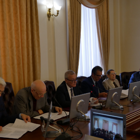
Наукові об'єкт
ьний склад
наук
національне н
ний фонд
Установи при
Центри колект
риса Патона
Президії
користування 
ний тур у
Ради, комітети
приладами НАН
їни
та комісії
Оцінювання еф
я розвитку
Наукові центри
діяльності нау
ьної
МОН та НАН
Конкурси наук
 наук
України
НАН України
Громадські
Відкрита наука
'яті
організації
Підготовка нау
Робота з мол