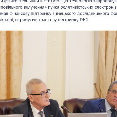
й фізико-технічний інститут». Цю технологію запропонув
«повільного вилучення» пучка релятивістських електронів
мав фінансову підтримку Німецького дослідницького фо
країні, отримуючи грантову підтримку DFG.