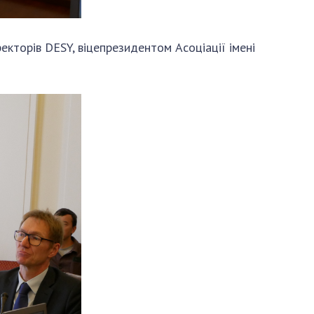
АКАДЕМІЯ
КОМЕНТУЄ
екторів DESY, віцепрезидентом Асоціації імені
КОНТАКТИ
ПРОФСПІЛКА НАН
УКРАЇНИ
КАБІНЕТ