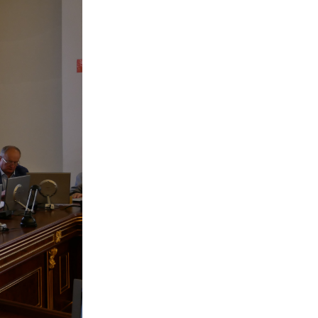
и, що становлять
НАН України
адбання
Державний
ивного
бюджет НАН
науковими
України
 України
Вибори до складу
ективності
НАН України
кових установ
Бланки документів
ових досліджень
НОВИНИ
 в НАН України
ЗАСІДАННЯ
кових кадрів
ПРЕЗИДІЇ НАН
оддю
УКРАЇНИ
НАУКОВІ
ВИДАННЯ
МЕДІА ПРО НАС