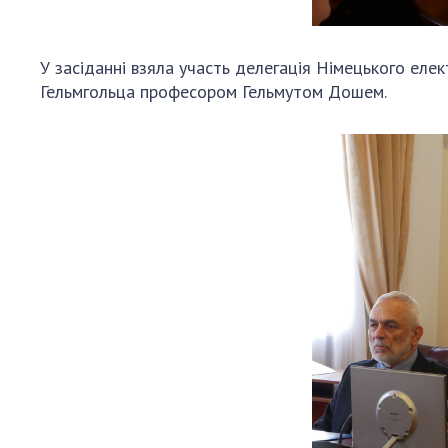
У засіданні взяла участь делегація Німецького еле
Гельмгольца професором Гельмутом Дошем.