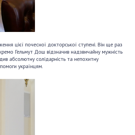
ження цієї почесної докторської ступені. Він ще раз
Окремо Гельмут Дош відзначив надзвичайну мужність
ердив абсолютну солідарність та непохитну
опомоги українцям.