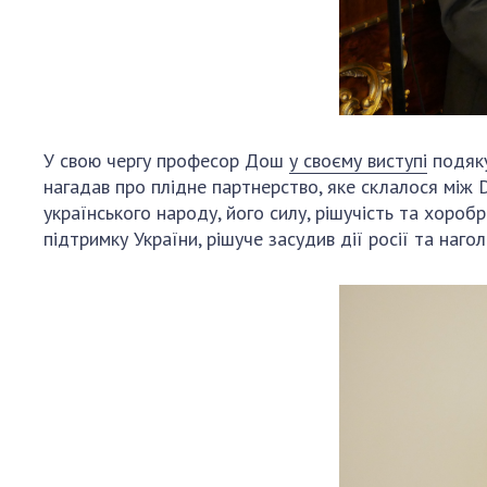
У свою чергу професор Дош
у своєму виступі
подяку
нагадав про плідне партнерство, яке склалося між 
українського народу, його силу, рішучість та хоробр
підтримку України, рішуче засудив дії росії та наг