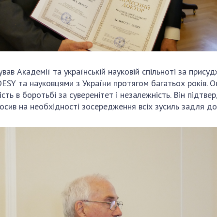
вав Академії та українській науковій спільноті за присуд
DESY та науковцями з України протягом багатьох років. 
ість в боротьбі за суверенітет і незалежність. Він підтв
олосив на необхідності зосередження всіх зусиль задля д