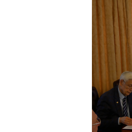
Персонал
Благодій
імені Бо
Віртуаль
НАН Укра
Концепці
Націонал
академії
України
Книга пам