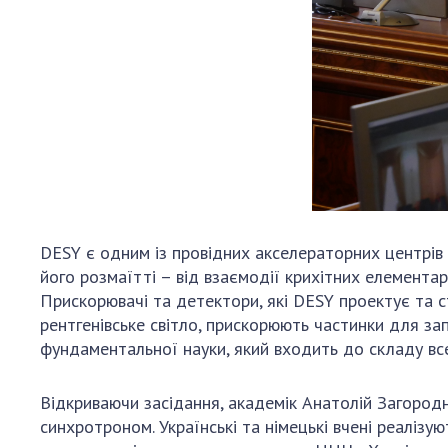
DESY є одним із провідних акселераторних центрів
його розмаїтті – від взаємодії крихітних елемента
Прискорювачі та детектори, які DESY проектує та ст
рентгенівське світло, прискорюють частинки для зап
фундаментальної науки, який входить до складу все
Відкриваючи засідання, академік Анатолій Загород
синхротроном. Українські та німецькі вчені реаліз