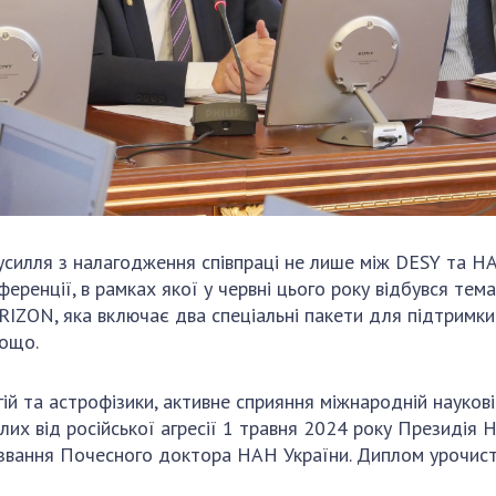
усилля з налагодження співпраці не лише між DESY та НАН
еренції, в рамках якої у червні цього року відбувся тем
URIZON, яка включає два спеціальні пакети для підтримки
тощо.
ій та астрофізики, активне сприяння міжнародній науков
лих від російської агресії 1 травня 2024 року Президія 
звання Почесного доктора НАН України. Диплом урочист