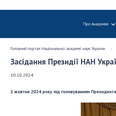
Про Академію
ПРО АКА
Головний портал Національної академії наук України
Про Наці
академію
Засідання Президії НАН Укра
України
Історія 
10.10.2024
100-річч
Націонал
академії
2 жовтня 2024 року під головуванням Президента
України
Нагороди
та почесн
НАН Укра