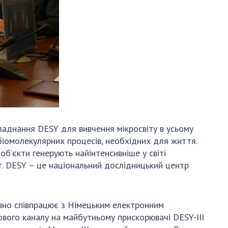
ладнання DESY для вивчення мікросвіту в усьому
 біомолекулярних процесів, необхідних для життя.
б’єкти генерують найінтенсивніше у світі
іт. DESY – це національний дослідницький центр
ивно співпрацює з Німецьким електронним
ового каналу на майбутньому прискорювачі DESY-III