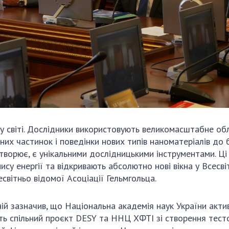
 у світі. Дослідники використовують великомасштабне об
рних частинок і поведінки нових типів наноматеріалів до
ворює, є унікальними дослідницькими інструментами. Ці о
ису енергії та відкривають абсолютно нові вікна у Всесв
світньо відомої Асоціації Гельмгольца.
ній зазначив, що Національна академія наук України акт
ують спільний проєкт DESY та ННЦ ХФТІ зі створення тест