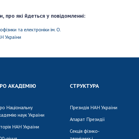
и, про які йдеться у повідомленні:
офізики та електроніки ім. О.
АН України
РО АКАДЕМІЮ
СТРУКТУРА
ро Національну
Президія НАН України
кадемію наук України
Апарат Президії
сторія НАН України
Секція фізико-
00-річчя
технічних і