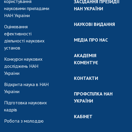
користування
ЗАСІДАННЯ ПРЕЗИДІЇ
науковими приладами
НАН УКРАЇНИ
НАН України
НАУКОВІ ВИДАННЯ
Оцінювання
ефективності
МЕДІА ПРО НАС
діяльності наукових
установ
АКАДЕМІЯ
Конкурси наукових
КОМЕНТУЄ
досліджень НАН
України
КОНТАКТИ
Відкрита наука в НАН
України
ПРОФСПІЛКА НАН
УКРАЇНИ
Підготовка наукових
кадрів
КАБІНЕТ
Робота з молоддю