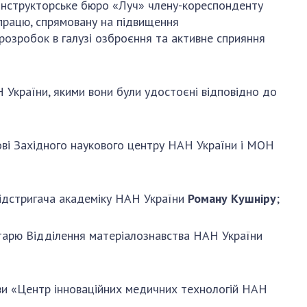
и, що становлять
онструкторське бюро «Луч» члену-кореспонденту
НАН України
адбання
працю, спрямовану на підвищення
Державний
 розробок в галузі озброєння та активне
сприяння
ивного
бюджет НАН
науковими
України
 України
Вибори до складу
 України, якими вони були удостоєні відповідно до
ективності
НАН України
кових установ
Бланки документів
ових досліджень
НОВИНИ
лові Західного наукового центру НАН України і МОН
 в НАН України
ЗАСІДАННЯ
кових кадрів
ПРЕЗИДІЇ НАН
Підстригача академіку НАН України
Роману Кушніру
;
оддю
УКРАЇНИ
НАУКОВІ
ретарю Відділення матеріалознавства НАН України
ВИДАННЯ
МЕДІА ПРО НАС
ови «Центр інноваційних медичних технологій НАН