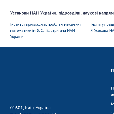
Установи НАН України, підрозділи, наукові напрям
Інститут прикладних проблем механіки і
Інститут раді
математики ім. Я. С. Підстригача НАН
Я. Усикова Н
України
П
П
а
І
01601, Київ, Україна
1