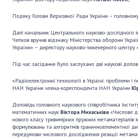
Подяку Голови Верховної Ради України – головном
Далі начальник Центрального науково-дослідного і
Чепков вручив відзнаку Міністерства оборони Укра
України» – директору науково-інженерного центру
Під час засідання було заслухано дві наукові допові
«Радіоелектронні технології в Україні: проблеми і п
НАН України члена-кореспондента НАН України
Юр
Доповідь головного наукового співробітника Інстит
математичних наук
Віктора Михаськіва
«Числове до
нового класу тривимірних пружних метаматеріалів і
формулювань та алгоритмів граничноелементної ди
передумови числового дослідження реакції метама