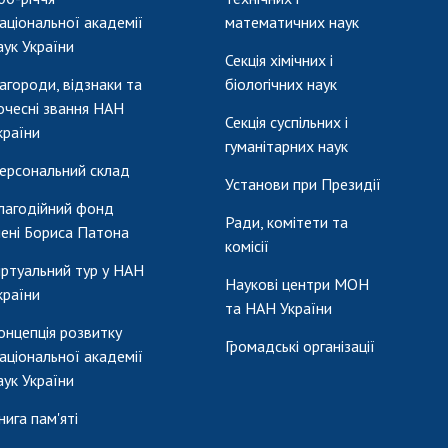
аціональної академії
математичних наук
аук України
Секція хімічних і
агороди, відзнаки та
біологічних наук
очесні звання НАН
Секція суспільних і
країни
гуманітарних наук
ерсональний склад
Установи при Президії
лагодійний фонд
Ради, комітети та
мені Бориса Патона
комісії
іртуальний тур у НАН
Наукові центри МОН
країни
та НАН України
онцепція розвитку
Громадські організації
аціональної академії
аук України
нига пам'яті