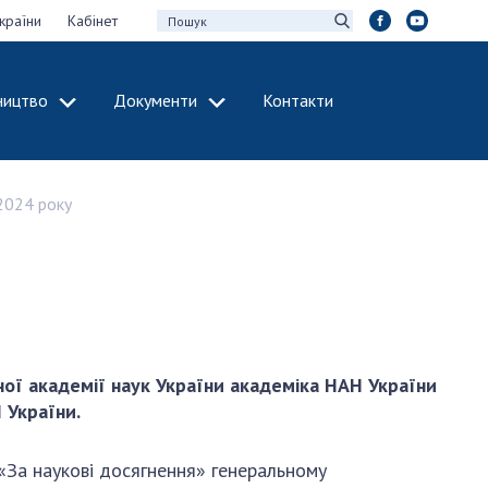
країни
Кабінет
ництво
Документи
Контакти
МІЖНАРОДНЕ
СПІВРОБІТНИЦТВО
2024 року
идії НАН України
Членство в
х зборів НАН
міжнародних
організаціях
Н України
Міжнародні угоди
 звіти НАН України
Міжнародні
ації та видавнича
програми та
конкурси
ої академії наук України академіка НАН України
 України.
інтелектуальної
ДОКУМЕНТИ
рансфер
аукових установах
 «За наукові досягнення» генеральному
Нормативні акти