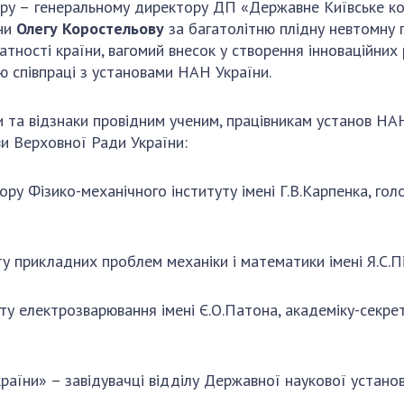
Наукові об'єкт
ру –
генеральному директору ДП «Державне Київське
к
ьний склад
наук
національне н
ни
Олегу
Коростельову
за багатолітню плідну невтомну
ний фонд
Установи при
тності країни, вагомий
внесок у створення інноваційних
Центри колект
риса Патона
Президії
 співпраці з установами НАН України.
користування 
ний тур у
Ради, комітети
приладами НАН
їни
та комісії
 та відзнаки провідним ученим, працівникам установ НАН
Оцінювання еф
я розвитку
Наукові центри
и Верховної Ради України:
діяльності нау
ьної
МОН та НАН
Конкурси наук
 наук
України
НАН України
у Фізико-механічного інституту імені Г.В.Карпенка, го
Громадські
Відкрита наука
'яті
організації
Підготовка нау
ту прикладних проблем механіки і математики імені Я.С.
Робота з мол
уту електрозварювання імені Є.О.Патона, академіку-сек
країни» – завідувачці відділу Державної наукової устан