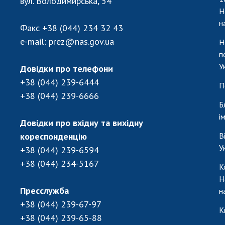
вул. Володимирська, 54
Н
н
Факс
+38 (044) 234 32 43
e-mail:
prez@nas.gov.ua
Н
п
У
Довідки про телефони
+38 (044) 239-6444
П
+38 (044) 239-6666
Б
і
Довідки про вхідну та вихідну
кореспонденцію
В
У
+38 (044) 239-6594
+38 (044) 234-5167
К
Н
Пресслужба
н
+38 (044) 239-67-97
К
+38 (044) 239-65-88