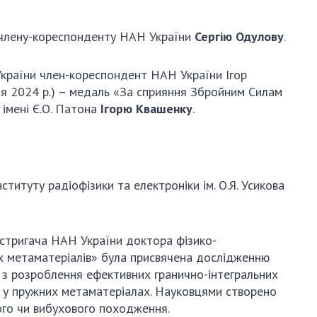
АКАДЕМІЯ
КОМЕНТУЄ
и члену-кореспонденту НАН України
Сергію Одулову
.
КОНТАКТИ
України член-кореспондент НАН України Ігор
ПРОФСПІЛКА НАН
ня 2024 р.) – медаль «За сприяння Збройним Силам
УКРАЇНИ
імені Є.О. Патона
Ігорю Квашенку
.
КАБІНЕТ
ституту радіофізики та електроніки ім. О.Я. Усикова
дстригача НАН України доктора фізико-
х метаматеріалів» була присвячена дослідженню
и з розроблення ефективних гранично-інтегральних
 у пружних метаматеріалах. Науковцями створено
ого чи вибухового походження.