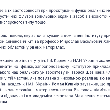
є в їх застосовності при проєктуванні функціональних ме
устичних фільтрів і хвильових екранів, засобів високото
дисперсного) типу тощо.
вої школи, яку започаткували відомі вчені Інституту при
ій Семенович Кіт та професор Мирослав Васильович Хай, 
их областей у різних матеріалах.
еханічного інституту ім. Г.В. Карпенка НАН України ака
тематичної фізики, запропонованому Інститутом прикладн
ького національного університету ім. Тараса Шевченка,
ок у
тій частині, яка пов’язана з чисельною реалізацією
раїни академік НАН України
Роман Кушнір
зауважив, що п
 школи механіки і матеріалознавства. Він також відмітив
оти відзначив і в.о. академіка-секретаря Відділення мат
моха
.