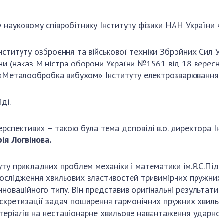
у науковому співробітнику Інституту фізики НАН Україн
нституту озброєння та військової техніки Збройних Сил 
їни (наказ Міністра оборони України №1561 від 18 верес
 «Металообробка вибухом» Інституту електрозварювання 
ді.
ерспективи» – такою була тема доповіді в.о. директора Ін
ія Логвінова.
уту прикладних проблем механіки і математики ім.Я.С.Пі
слідження хвильових властивостей тривимірних пружни
нноваційного типу. Він представив оригінальні результат
скретизації задач поширення гармонічних пружних хвиль
теріалів на нестаціонарне хвильове навантаження ударн