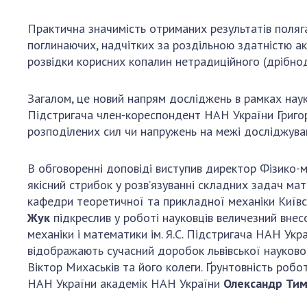
Практична значимість отриманих результатів поляга
поглинаючих, надчітких за роздільною здатністю ак
розвідки корисних копалин нетрадиційного (дрібно
Загалом, це новий напрям досліджень в рамках науко
Підстригача член-кореспондент НАН України Григор
розподілених сил чи напружень на межі досліджуван
В обговоренні доповіді виступив директор Фізико-м
якісний стрибок у розв’язуванні складних задач ма
кафедри теоретичної та прикладної механіки Київс
Жук
підкреслив у роботі науковців величезний внес
механіки і математики ім. Я.С. Підстригача НАН Ук
відображають сучасний доробок львівської наукової
Віктор Михаськів та його колеги. Ґрунтовність роб
НАН України академік НАН України
Олександр Ти