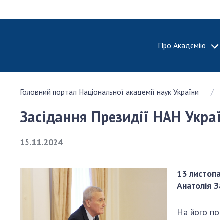
Про Академію
ПРО АКА
Головний портал Національної академії наук України
Про Наці
академію
Засідання Президії НАН Укра
України
Історія 
15.11.2024
100-річч
Націонал
академії
13 листопа
України
Анатолія З
Нагороди
та почесн
На його по
НАН Укра