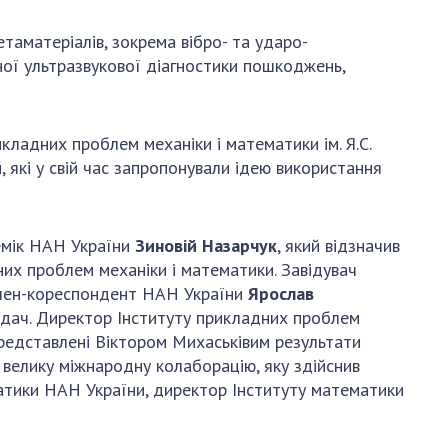
таматеріалів, зокрема вібро- та ударо-
чної ультразвукової діагностики пошкоджень,
кладних проблем механіки і математики ім. Я.С.
які у свій час запропонували ідею використання
демік НАН України
Зиновій Назарчук
, який відзначив
их проблем механіки і математики. Завідувач
 член-кореспондент НАН України
Ярослав
 задач. Директор Інституту прикладних проблем
редставлені Віктором Михаськівим результати
 велику міжнародну колаборацію, яку здійснив
ематики НАН України, директор Інституту математики