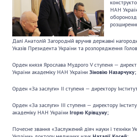
конструкто
Персонал
НАН Украї
Благодій
оборонозда
імені Бо
розширенню
Віртуаль
НАН Укра
Далі Анатолій Загородній вручив державні нагороди
Концепці
Указів Президента України та розпорядження Голов
Націонал
академії
Орден князя Ярослава Мудрого V ступеня — директор
України
України академіку НАН України
Зіновію Назарчуку
;
Книга пам
Орден «За заслуги» ІІ ступеня — директору Інститу
Орден «За заслуги» ІІІ ступеня — директору Інстит
академіку НАН України
Ігорю Крівцуну
;
Почесне звання «Заслужений діяч науки і техніки У
України» доктору медичних наук
Наталії Косей
;