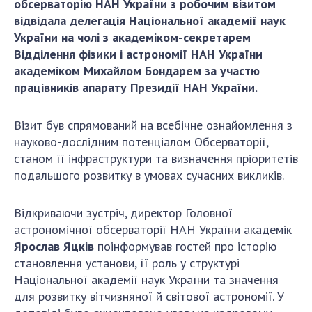
обсерваторію НАН України з робочим візитом
ДІЯЛЬНІСТЬ
відвідала делегація Національної академії наук
України на чолі з академіком-секретарем
Відділення фізики і астрономії НАН України
Засідання Президії НАН України
академіком Михайлом Бондарем за участю
Сесії Загальних зборів НАН України
працівників апарату Президії НАН України.
Річні звіти НАН України
Річні фінансові звіти НАН України
Візит був спрямований на всебічне ознайомлення з
Наукові публікації та видавнича діяльність
науково-дослідним потенціалом Обсерваторії,
Охорона прав інтелектуальної власності та
станом її інфраструктури та визначення пріоритетів
трансфер технологій в наукових установах
подальшого розвитку в умовах сучасних викликів.
Наукові об'єкти, що становлять національне
надбання
Відкриваючи зустріч, директор Головної
Центри колективного користування
астрономічної обсерваторії НАН України академік
науковими приладами НАН України
Ярослав Яцків
поінформував гостей про історію
Оцінювання ефективності діяльності
становлення установи, її роль у структурі
наукових установ
Національної академії наук України та значення
для розвитку вітчизняної й світової астрономії. У
Конкурси наукових досліджень НАН України