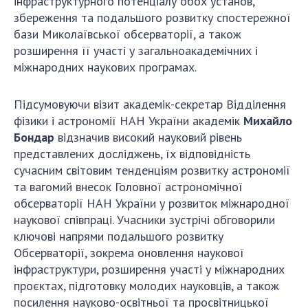
інфраструктурного потенціалу обох установ,
збереження та подальшого розвитку спостережної
бази Миколаївської обсерваторії, а також
розширення її участі у загальноакадемічних і
міжнародних наукових програмах.
Підсумовуючи візит академік-секретар Відділення
фізики і астрономії НАН України академік
Михайло
Бондар
відзначив високий науковий рівень
представлених досліджень, їх відповідність
сучасним світовим тенденціям розвитку астрономії
та вагомий внесок Головної астрономічної
обсерваторії НАН України у розвиток міжнародної
наукової співпраці. Учасники зустрічі обговорили
ключові напрями подальшого розвитку
Обсерваторії, зокрема оновлення наукової
інфраструктури, розширення участі у міжнародних
проєктах, підготовку молодих науковців, а також
посилення науково-освітньої та просвітницької