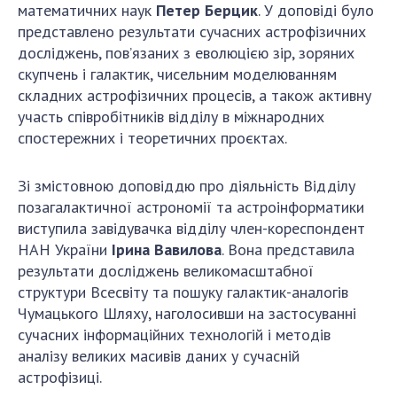
математичних наук
Петер Берцик
. У доповіді було
представлено результати сучасних астрофізичних
досліджень, пов’язаних з еволюцією зір, зоряних
скупчень і галактик, чисельним моделюванням
складних астрофізичних процесів, а також активну
участь співробітників відділу в міжнародних
спостережних і теоретичних проєктах.
Зі змістовною доповіддю про діяльність Відділу
позагалактичної астрономії та астроінформатики
виступила завідувачка відділу член-кореспондент
НАН України
Ірина Вавилова
. Вона представила
результати досліджень великомасштабної
структури Всесвіту та пошуку галактик-аналогів
Чумацького Шляху, наголосивши на застосуванні
сучасних інформаційних технологій і методів
аналізу великих масивів даних у сучасній
астрофізиці.