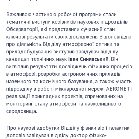
НОВИНИ
ЗАСІДАННЯ ПРЕЗИДІЇ НАН УКРАЇНИ
Важливою частиною робочої програми стали
тематичні виступи керівників наукових підрозділів
НАУКОВІ ВИДАННЯ
Обсерваторії, які представили сучасний стан і
ключові результати своїх досліджень. З доповіддю
МЕДІА ПРО НАС
про діяльність Відділу атмосферної оптики та
приладобудування виступив завідувач відділу
АКАДЕМІЯ КОМЕНТУЄ
кандидат технічних наук
Іван Синявський
. Він
КОНТАКТИ
висвітлив результати досліджень фізичних процесів
в атмосфері, розробки астрономічних приладів
ПРОФСПІЛКА НАН УКРАЇНИ
наземного та космічного базування, а також участь
підрозділу в роботі міжнародної мережі AERONET і
КАБІНЕТ
реалізації прикладних проєктів, спрямованих на
моніторинг стану атмосфери та навколишнього
середовища.
Про наукові здобутки Відділу фізики зір і галактик
доповів завідувач відділу доктор фізико-