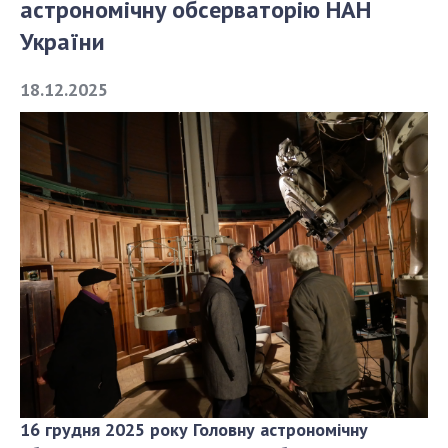
астрономічну обсерваторію НАН
України
СТРУКТУРА
18.12.2025
Президія НАН України
Апарат Президії
Секція фізико-технічних і математичних
наук
Секція хімічних і біологічних наук
Секція суспільних і гуманітарних наук
Установи при Президії
Ради, комітети та комісії
Наукові центри МОН та НАН України
Громадські організації
16 грудня 2025 року Головну астрономічну