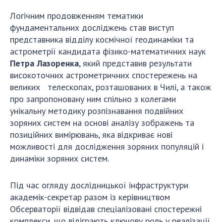
Логічним продовженням тематики
фундаментальних досліджень став виступ
представника відділу космічної геодинаміки та
астрометрії кандидата фізико-математичних наук
Петра Лазоренка
, який представив результати
високоточних астрометричних спостережень на
великих телескопах, розташованих в Чилі, а також
про запропоновану ним спільно з колегами
унікальну методику розпізнавання подвійних
зоряних систем на основі аналізу зображень та
позиційних вимірювань, яка відкриває нові
можливості для дослідження зоряних популяцій і
динаміки зоряних систем.
Під час огляду дослідницької інфраструктури
академік-секретар разом із керівництвом
Обсерваторії відвідав спеціалізовані спостережні
комплекси, що відіграють ключову роль у реалізації