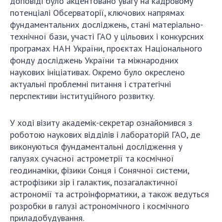
доповіді було акцентовано увагу на кадровому
Відкрита наука в НАН України
потенціалі Обсерваторії, ключових напрямах
Підготовка наукових кадрів
фундаментальних досліджень, стані матеріально-
Робота з молоддю
технічної бази, участі ГАО у цільових і конкурсних
програмах НАН України, проєктах Національного
фонду досліджень України та міжнародних
МІЖНАРОДНЕ СПІВРОБІТНИЦТВО
наукових ініціативах. Окремо було окреслено
актуальні проблемні питання і стратегічні
Членство в міжнародних організаціях
перспективи інституційного розвитку.
Міжнародні угоди
Міжнародні програми та конкурси
У ході візиту академік-секретар ознайомився з
роботою наукових відділів і лабораторій ГАО, де
ДОКУМЕНТИ
виконуються фундаментальні дослідження у
галузях сучасної астрометрії та космічної
Нормативні акти НАН України
геодинаміки, фізики Сонця і Сонячної системи,
Державний бюджет НАН України
астрофізики зір і галактик, позагалактичної
Вибори до складу НАН України
астрономії та астроінформатики, а також ведуться
Бланки документів
розробки в галузі астрономічного і космічного
приладобудування.