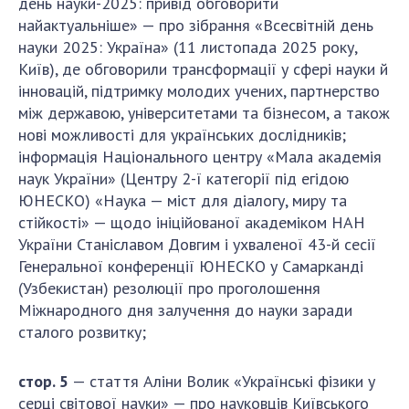
день науки-2025: привід обговорити
Відкрита наука в НАН України
найактуальніше» — про зібрання «Всесвітній день
Підготовка наукових кадрів
науки 2025: Україна» (11 листопада 2025 року,
Робота з молоддю
Київ), де обговорили трансформації у сфері науки й
інновацій, підтримку молодих учених, партнерство
між державою, університетами та бізнесом, а також
МІЖНАРОДНЕ СПІВРОБІТНИЦТВО
нові можливості для українських дослідників;
інформація Національного центру «Мала академія
Членство в міжнародних організаціях
наук України» (Центру 2-ї категорії під егідою
Міжнародні угоди
ЮНЕСКО) «Наука — міст для діалогу, миру та
Міжнародні програми та конкурси
стійкості» — щодо ініційованої академіком НАН
України Станіславом Довгим і ухваленої 43-й сесії
ДОКУМЕНТИ
Генеральної конференції ЮНЕСКО у Самарканді
(Узбекистан) резолюції про проголошення
Нормативні акти НАН України
Міжнародного дня залучення до науки заради
Державний бюджет НАН України
сталого розвитку;
Вибори до складу НАН України
Бланки документів
c
тор. 5
— стаття Аліни Волик «Українські фізики у
серці світової науки» — про науковців Київського