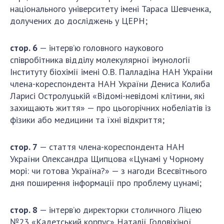
НОВИНИ
національного університету імені Тараса Шевченка,
долучених до досліджень у ЦЕРН;
ЗАСІДАННЯ ПРЕЗИДІЇ НАН УКРАЇНИ
НАУКОВІ ВИДАННЯ
c
тор. 6
— інтерв’ю головного наукового
співробітника відділу молекулярної імунології
МЕДІА ПРО НАС
Інституту біохімії імені О.В. Палладіна НАН України
члена-кореспондента НАН України Дениса Колиба
АКАДЕМІЯ КОМЕНТУЄ
Ларисі Остролуцькій «Відомі-невідомі клітини, які
КОНТАКТИ
захищають життя» — про цьогорічних нобеліатів із
фізики або медицини та їхні відкриття;
ПРОФСПІЛКА НАН УКРАЇНИ
c
тор. 7
— стаття члена-кореспондента НАН
КАБІНЕТ
України Олександра Щипцова «Цунамі у Чорному
морі: чи готова Україна?» — з нагоди Всесвітнього
дня поширення інформації про проблему цунамі;
c
тор. 8
— інтерв’ю директорки столичного Ліцею
№23 «Кадетський корпус» Наталії Головіхіної