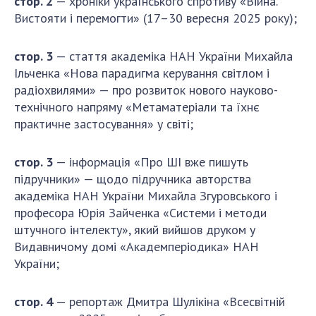
c
тор. 2
— хроніки українського спротиву «Війна.
ДІЯЛЬНІСТЬ
Вистояти і перемогти» (17–30 вересня 2025 року);
Засідання Президії НАН України
c
тор. 3
— стаття академіка НАН України Михайла
Ільченка «Нова парадигма керування світлом і
Сесії Загальних зборів НАН України
радіохвилями» — про розвиток нового науково-
Річні звіти НАН України
технічного напряму «Метаматеріали та їхнє
Річні фінансові звіти НАН України
практичне застосування» у світі;
Наукові публікації та видавнича діяльність
Охорона прав інтелектуальної власності та
c
тор. 3
— інформація «Про ШІ вже пишуть
трансфер технологій в наукових установах
підручники» — щодо підручника авторства
Наукові об'єкти, що становлять національне
академіка НАН України Михайла Згуровського і
надбання
професора Юрія Зайченка «Системи і методи
Центри колективного користування
штучного інтелекту», який вийшов друком у
науковими приладами НАН України
Видавничому домі «Академперіодика» НАН
України;
Оцінювання ефективності діяльності
наукових установ
Конкурси наукових досліджень НАН України
c
тор. 4
— репортаж Дмитра Шулікіна «Всесвітній