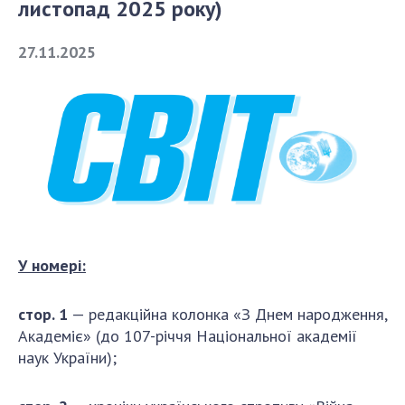
листопад 2025 року)
СТРУКТУРА
27.11.2025
Президія НАН України
Апарат Президії
Секція фізико-технічних і математичних
наук
Секція хімічних і біологічних наук
Секція суспільних і гуманітарних наук
Установи при Президії
У номері:
Ради, комітети та комісії
Наукові центри МОН та НАН України
c
тор. 1
— редакційна колонка «З Днем народження,
Громадські організації
Академіє» (до 107-річчя Національної академії
наук України);