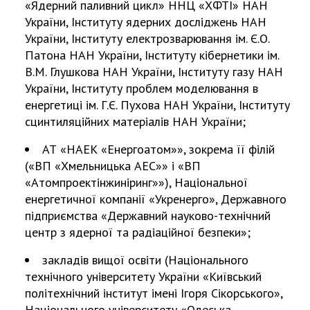
«Ядерний паливний цикл» ННЦ «ХФТІ» НАН
України, Інституту ядерних досліджень НАН
України, Інституту електрозварювання ім. Є.О.
Патона НАН України, Інституту кібернетики ім.
В.М. Глушкова НАН України, Інституту газу НАН
України, Інституту проблем моделювання в
енергетиці ім. Г.Є. Пухова НАН України, Інституту
сцинтиляційних матеріалів НАН України;
АТ «НАЕК «Енергоатом»», зокрема її філій
(«ВП «Хмельницька АЕС»» і «ВП
«Атомпроектінжиніринг»»), Національної
енергетичної компанії «Укренерго», Державного
підприємства «Державний науково-технічний
центр з ядерної та радіаційної безпеки»;
закладів вищої освіти (Національного
технічного університету України «Київський
політехнічний інститут імені Ігоря Сікорського»,
Національного університету «Одеська