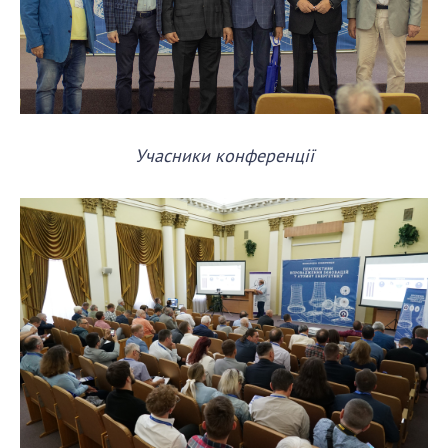
НОВИНИ
ЗАСІДАННЯ ПРЕЗИДІЇ НАН УКРАЇНИ
НАУКОВІ ВИДАННЯ
МЕДІА ПРО НАС
Учасники конференції
АКАДЕМІЯ КОМЕНТУЄ
КОНТАКТИ
ПРОФСПІЛКА НАН УКРАЇНИ
КАБІНЕТ