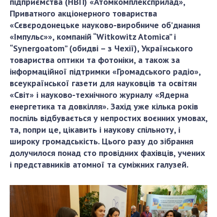
підприємства (НВП) «Атомкомплексприлад»,
ДІЯЛЬНІСТЬ
Приватного акціонерного товариства
«Сєвєродонецьке науково-виробниче об’днання
«Імпульс»», компаній “Witkowitz Atomica” і
Засідання Президії НАН України
“Synergoatom” (обидві – з Чехії), Українського
Сесії Загальних зборів НАН України
товариства оптики та фотоніки, а також за
Річні звіти НАН України
інформаційної підтримки «Громадського радіо»,
Річні фінансові звіти НАН України
всеукраїнської газети для науковців та освітян
Наукові публікації та видавнича діяльність
«Світ» і науково-технічного журналу «Ядерна
Охорона прав інтелектуальної власності та
енергетика та довкілля». Захід уже кілька років
трансфер технологій в наукових установах
поспіль відбувається у непростих воєнних умовах,
та, попри це, цікавить і наукову спільноту, і
Наукові об'єкти, що становлять національне
широку громадськість. Цього разу до зібрання
надбання
долучилося понад сто провідних фахівців, учених
Центри колективного користування
і представників атомної та суміжних галузей.
науковими приладами НАН України
Оцінювання ефективності діяльності
наукових установ
Конкурси наукових досліджень НАН України