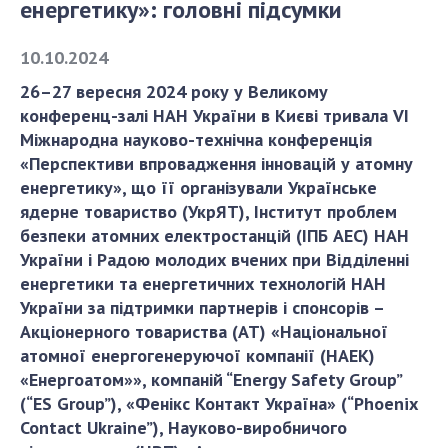
енергетику»: головні підсумки
СТРУКТУРА
10.10.2024
26–27 вересня 2024 року у Великому
Президія НАН України
конференц-залі НАН України в Києві тривала VI
Міжнародна науково-технічна конференція
Апарат Президії
«Перспективи впровадження інновацій у атомну
Секція фізико-технічних і математичних
енергетику», що її організували Українське
наук
ядерне товариство (УкрЯТ), Інститут проблем
Секція хімічних і біологічних наук
безпеки атомних електростанцій (ІПБ АЕС) НАН
Секція суспільних і гуманітарних наук
України і Радою молодих вчених при Відділенні
Установи при Президії
енергетики та енергетичних технологій НАН
Ради, комітети та комісії
України за підтримки партнерів і спонсорів –
Акціонерного товариства (АТ) «Національної
Наукові центри МОН та НАН України
атомної енергогенеруючої компанії (НАЕК)
Громадські організації
«Енергоатом»», компаній “Energy Safety Group”
(“ES Group”), «Фенікс Контакт Україна» (“Phoenix
Contact Ukraine”), Науково-виробничого