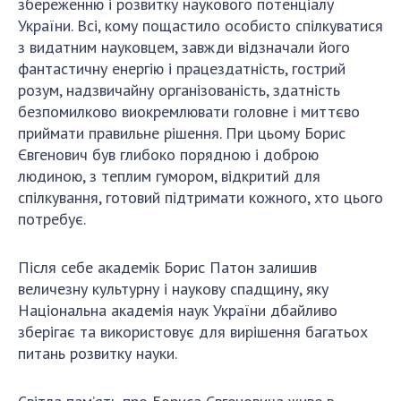
збереженню і розвитку наукового потенціалу
ДІЯЛЬНІСТЬ
України. Всі, кому пощастило особисто спілкуватися
з видатним науковцем, завжди відзначали його
фантастичну енергію і працездатність, гострий
Засідання Президії НАН України
розум, надзвичайну організованість, здатність
Сесії Загальних зборів НАН України
безпомилково виокремлювати головне і миттєво
Річні звіти НАН України
приймати правильне рішення. При цьому Борис
Річні фінансові звіти НАН України
Євгенович був глибоко порядною і доброю
Наукові публікації та видавнича діяльність
людиною, з теплим гумором, відкритий для
Охорона прав інтелектуальної власності та
спілкування, готовий підтримати кожного, хто цього
трансфер технологій в наукових установах
потребує.
Наукові об'єкти, що становлять національне
надбання
Після себе академік Борис Патон залишив
величезну культурну і наукову спадщину, яку
Центри колективного користування
Національна академія наук України дбайливо
науковими приладами НАН України
зберігає та використовує для вирішення багатьох
Оцінювання ефективності діяльності
питань розвитку науки.
наукових установ
Конкурси наукових досліджень НАН України