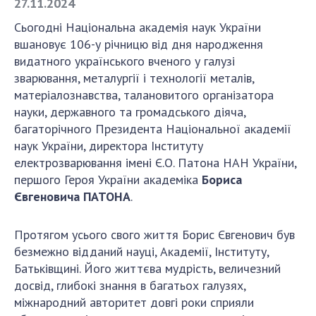
27.11.2024
Сьогодні Національна академія наук України
СТРУКТУРА
вшановує 106-у річницю від дня народження
видатного українського вченого у галузі
зварювання, металургії і технології металів,
Президія НАН України
матеріалознавства, талановитого організатора
Апарат Президії
науки, державного та громадського діяча,
Секція фізико-технічних і математичних
багаторічного Президента Національної академії
наук
наук України, директора Інституту
Секція хімічних і біологічних наук
електрозварювання імені Є.О. Патона НАН України,
Секція суспільних і гуманітарних наук
першого Героя України академіка
Бориса
Євгеновича ПАТОНА
.
Установи при Президії
Ради, комітети та комісії
Протягом усього свого життя Борис Євгенович був
Наукові центри МОН та НАН України
безмежно відданий науці, Академії, Інституту,
Громадські організації
Батьківщині. Його життєва мудрість, величезний
досвід, глибокі знання в багатьох галузях,
міжнародний авторитет довгі роки сприяли