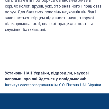
Світла пам’ять про Бориса Євгеновича живе в
Відкрита наука в НАН України
серцях колег, друзів, усіх, хто знав його і працював
Підготовка наукових кадрів
поруч. Для багатьох поколінь науковців він був і
Робота з молоддю
залишається взірцем відданості науці, творчої
цілеспрямованості, великої працездатності та
служіння Батьківщині.
МІЖНАРОДНЕ СПІВРОБІТНИЦТВО
Членство в міжнародних організаціях
Міжнародні угоди
Міжнародні програми та конкурси
ДОКУМЕНТИ
Установи НАН України, підрозділи, наукові
напрями, про які йдеться у повідомленні:
Нормативні акти НАН України
Інститут електрозварювання ім. Є.О. Патона НАН України
Державний бюджет НАН України
Вибори до складу НАН України
Бланки документів