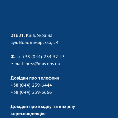
НОВИНИ
ЗАСІДАННЯ ПРЕЗИДІЇ НАН УКРАЇНИ
НАУКОВІ ВИДАННЯ
МЕДІА ПРО НАС
01601, Київ, Україна
вул. Володимирська, 54
АКАДЕМІЯ КОМЕНТУЄ
КОНТАКТИ
Факс
+38 (044) 234 32 43
e-mail:
prez@nas.gov.ua
ПРОФСПІЛКА НАН УКРАЇНИ
Довідки про телефони
КАБІНЕТ
+38 (044) 239-6444
+38 (044) 239-6666
Довідки про вхідну та вихідну
кореспонденцію