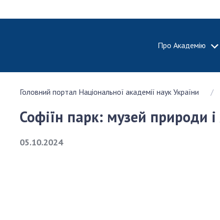
Про Академію
ПРО АКА
Головний портал Національної академії наук України
Про Наці
академію
Софіїн парк: музей природи і
України
Історія 
05.10.2024
100-річч
Націонал
академії
України
Нагороди
та почесн
НАН Укра