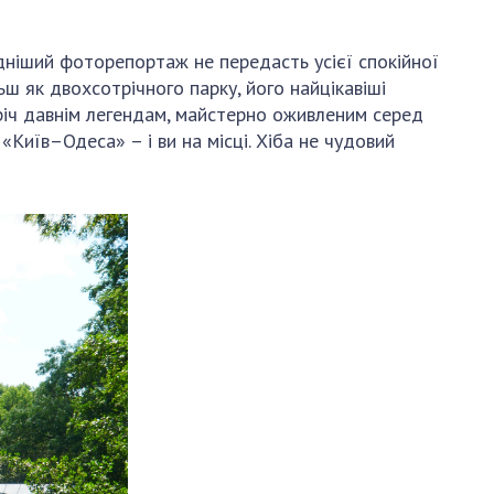
и, що становлять
НАН України
адбання
Державний
дніший фоторепортаж не передасть усієї спокійної
ивного
бюджет НАН
ьш як двохсотрічного парку, його найцікавіші
науковими
України
стріч давнім легендам, майстерно оживленим серед
 України
Вибори до складу
«Київ–Одеса» – і ви на місці. Хіба не чудовий
ективності
НАН України
кових установ
Бланки документів
ових досліджень
НОВИНИ
 в НАН України
ЗАСІДАННЯ
кових кадрів
ПРЕЗИДІЇ НАН
оддю
УКРАЇНИ
НАУКОВІ
ВИДАННЯ
МЕДІА ПРО НАС