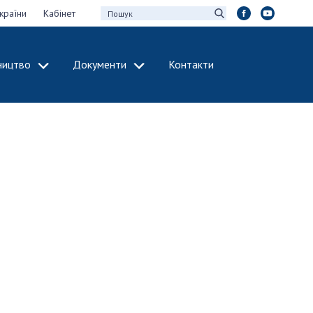
країни
Кабінет
ництво
Документи
Контакти
МІЖНАРОДНЕ
СПІВРОБІТНИЦТВО
идії НАН України
Членство в
х зборів НАН
міжнародних
організаціях
Н України
Міжнародні угоди
 звіти НАН України
Міжнародні
ації та видавнича
програми та
конкурси
інтелектуальної
ДОКУМЕНТИ
рансфер
аукових установах
Нормативні акти