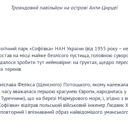
Трояндовий павільйон на острові Анти-Цирцеї
гічний парк «Софіївка» НАН України (від 1955 року – не 
постав на місці майже безлісого пустища, головною суво
далося зробити тут неймовірне: на ґрунтах, щедро перес
х теренів.
аніслава Фелікса (Щенсного) Потоцького, якому належала
го часу вважалася першою красунею Європи, народилась у 
 Туреччини), що на березі Мармурового моря, і, згідно з в
«Софіївки» відіграв польський військовий інженер Людвик
 неповторний і впізнаваний образ найвідомішого уманськог