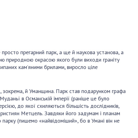
просто прегарний парк, а ще й наукова установа, а
рою природною окрасою якого були виходи граніту
ипаних кам’яними брилами, виросло ціле
, зокрема, й Уманщина. Парк став подарунком графа
Муданьї в Османській імперії (раніше це було
ерсією, до якої схиляються більшість дослідників,
 Християн Метцель. Завдяки його задумам і планам
о парку (пишемо «найвідоміший», бо в Умані він не