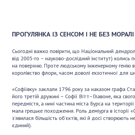
ПРОГУЛЯНКА ІЗ СЕНСОМ І НЕ БЕЗ МОРАЛІ
Сьогодні важко повірити, що Національний дендроло
від 2005-го – науково-дослідний інститут) колись 
на поверхню. Проте людському інженерному генію в
королівство флори, часом доволі екзотичної для ци
«Софіївку» заклали 1796 року за наказом графа Ст
його третій дружині – Софії Вітт–Главоне, яка сво
передмістя, а нині частина міста Бурса на території
мала грецьке походження. Роль деміурга в історії 
з’явилася більшість об’єктів, які й досі створюють
єдиний).