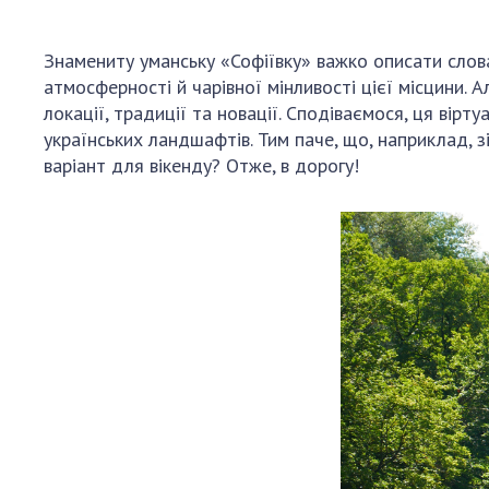
Персонал
Благодій
Знамениту уманську «Софіївку» важко описати слов
імені Бо
атмосферності й чарівної мінливості цієї місцини. 
Віртуаль
локації, традиції та новації. Сподіваємося, ця вір
НАН Укра
українських ландшафтів. Тим паче, що, наприклад, з
варіант для вікенду? Отже, в дорогу!
Концепці
Націонал
академії
України
Книга пам