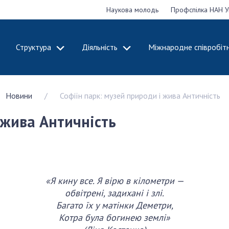
Наукова молодь
Профспілка НАН У
Структура
Діяльність
Міжнародне співробіт
ДЕМІЮ
СТРУКТУРА
ДІЯЛЬНІСТЬ
Новини
Софіїн парк: музей природи і жива Античність
ональну
Президія НАН
Засідання През
 наук
України
Сесії Загальни
 жива Античність
Апарат Президії
України
НАН України
Секція фізико-
Річні звіти НА
я
технічних і
Річні фінансові
ьної
математичних
Наукові публік
 наук
наук
діяльність
«Я кину все. Я вірю в кілометри —
Секція хімічних і
обвітрені, задихані і злі.
Охорона прав 
, відзнаки
біологічних наук
Багато їх у матінки Деметри,
власності та т
і звання
Секція суспільних
Котра була богинею землі»
технологій в н
їни
і гуманітарних