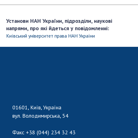
Відкрита наука в НАН України
Підготовка наукових кадрів
Робота з молоддю
Установи НАН України, підрозділи, наукові
напрями, про які йдеться у повідомленні:
Київський університет права НАН України
МІЖНАРОДНЕ СПІВРОБІТНИЦТВО
Членство в міжнародних організаціях
Міжнародні угоди
Міжнародні програми та конкурси
ДОКУМЕНТИ
Нормативні акти НАН України
01601, Київ, Україна
Державний бюджет НАН України
вул. Володимирська, 54
Вибори до складу НАН України
Бланки документів
Факс
+38 (044) 234 32 43