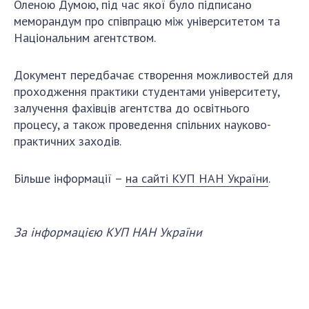
Оленою Думою, під час якої було підписано
ДІЯЛЬНІСТЬ
меморандум про співпрацю між університетом та
Національним агентством.
Засідання Президії НАН України
Сесії Загальних зборів НАН України
Документ передбачає створення можливостей для
проходження практики студентами університету,
Річні звіти НАН України
залучення фахівців агентства до освітнього
Річні фінансові звіти НАН України
процесу, а також проведення спільних науково-
Наукові публікації та видавнича діяльність
практичних заходів.
Охорона прав інтелектуальної власності та
трансфер технологій в наукових установах
Більше інформації –
на сайті КУП НАН України
.
Наукові об'єкти, що становлять національне
надбання
Центри колективного користування
За інформацією КУП НАН України
науковими приладами НАН України
Оцінювання ефективності діяльності
наукових установ
Конкурси наукових досліджень НАН України