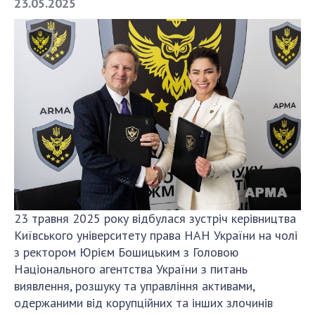
23.05.2025
СТРУКТУРА
Президія НАН України
Апарат Президії
Секція фізико-технічних і математичних
наук
Секція хімічних і біологічних наук
Секція суспільних і гуманітарних наук
Установи при Президії
Ради, комітети та комісії
23 травня 2025 року відбулася зустріч керівництва
Київського університету права НАН України на чолі
Наукові центри МОН та НАН України
з ректором Юрієм Бошицьким з Головою
Громадські організації
Національного агентства України з питань
виявлення, розшуку та управління активами,
одержаними від корупційних та інших злочинів