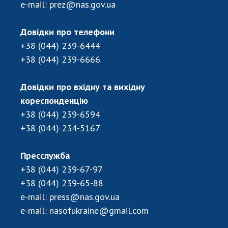
НОВИНИ
e-mail:
prez@nas.gov.ua
ЗАСІДАННЯ ПРЕЗИДІЇ НАН УКРАЇНИ
Довідки про телефони
НАУКОВІ ВИДАННЯ
+38 (044) 239-6444
+38 (044) 239-6666
МЕДІА ПРО НАС
АКАДЕМІЯ КОМЕНТУЄ
Довідки про вхідну та вихідну
кореспонденцію
КОНТАКТИ
+38 (044) 239-6594
+38 (044) 234-5167
ПРОФСПІЛКА НАН УКРАЇНИ
КАБІНЕТ
Пресслужба
+38 (044) 239-67-97
+38 (044) 239-65-88
e-mail:
press@nas.gov.ua
e-mail:
nasofukraine@gmail.com