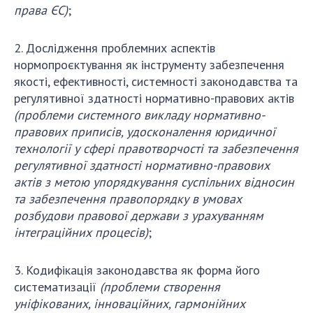
НОВИНИ
права ЄС)
;
ЗАСІДАННЯ ПРЕЗИДІЇ НАН УКРАЇНИ
2. Дослідження проблемних аспектів
НАУКОВІ ВИДАННЯ
нормопроєктування як інструменту забезпечення
якості, ефективності, системності законодавства та
МЕДІА ПРО НАС
регулятивної здатності нормативно-правових актів
(проблеми
системного викладу нормативно-
АКАДЕМІЯ КОМЕНТУЄ
правових приписів,
удосконалення ю
ридичної
технології у сфері правотворчості
та забезпечення
КОНТАКТИ
регулятивної здатності нормативно-правових
ПРОФСПІЛКА НАН УКРАЇНИ
актів з метою упорядкування суспільних відносин
та забезпечення правопорядку в умовах
КАБІНЕТ
розбудови правової держави з урахуванням
інтеграційних процесів
)
;
3. Кодифікація законодавства як форма його
систематизації
(проблеми
створення
уніфікованих, інноваційних, гармонійних