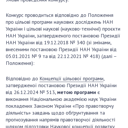
ДІЯЛЬНІСТЬ
Конкурс проводиться відповідно до Положення
про цільові програми наукових досліджень НАН
Засідання Президії НАН України
України і цільові наукові (науково-технічні) проєкти
Сесії Загальних зборів НАН України
НАН України, затвердженого постановою Президії
Річні звіти НАН України
НАН України від 19.12.2018 № 340 (зі змінами,
Річні фінансові звіти НАН України
внесеними постановою Президії НАН України від
Наукові публікації та видавнича діяльність
05.01.2021 № 9 та від 22.12.2021 № 418) (далі –
Охорона прав інтелектуальної власності та
Положення):
трансфер технологій в наукових установах
Наукові об'єкти, що становлять національне
Відповідно до
Концепції цільової програми
,
надбання
затвердженої постановою Президії НАН України
від 26.12.2024 № 513,
метою програми
є
Центри колективного користування
виконання Національною академією наук України
науковими приладами НАН України
покладених Законом України «Про правотворчу
Оцінювання ефективності діяльності
діяльність» завдань щодо обґрунтування та
наукових установ
прогнозування напрямів правотворчої діяльності
Конкурси наукових досліджень НАН України
шляхом підготовки Наукової концепції розвитку