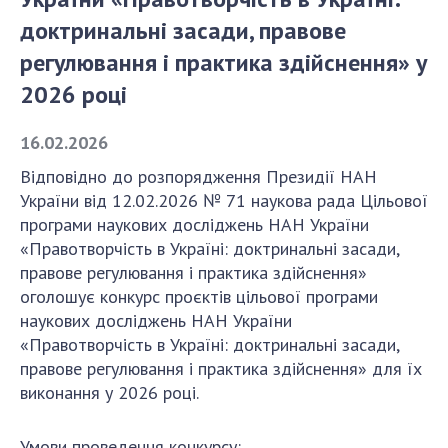
доктринальні засади, правове
СТРУКТУРА
регулювання і практика здійснення» у
2026 році
Президія НАН України
16.02.2026
Апарат Президії
Секція фізико-технічних і математичних
Відповідно до розпорядження Президії НАН
наук
України від 12.02.2026 № 71 наукова рада Цільової
Секція хімічних і біологічних наук
програми наукових досліджень НАН України
«Правотворчість в Україні: доктринальні засади,
Секція суспільних і гуманітарних наук
правове регулювання і практика здійснення»
Установи при Президії
оголошує конкурс проєктів цільової програми
Ради, комітети та комісії
наукових досліджень НАН України
Наукові центри МОН та НАН України
«Правотворчість в Україні: доктринальні засади,
Громадські організації
правове регулювання і практика здійснення» для їх
виконання у 2026 році.
Умови проведення конкурсу: