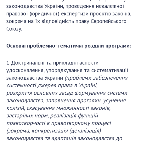
Відкрита наука в НАН України
законодавства України, проведення незалежної
Підготовка наукових кадрів
правової (юридичної) експертизи проєктів законів,
Робота з молоддю
зокрема на їх відповідність праву Європейського
Союзу.
МІЖНАРОДНЕ СПІВРОБІТНИЦТВО
Основні проблемно-тематичні розділи програми:
Членство в міжнародних організаціях
1 Доктринальні та прикладні аспекти
Міжнародні угоди
удосконалення, упорядкування та систематизації
Міжнародні програми та конкурси
законодавства України
(проблеми забезпечення
системності джерел права в Україні,
ДОКУМЕНТИ
розкриття
основних засад формування системи
законодавства,
заповнення прогалин, усунення
Нормативні акти НАН України
колізій, скасування множинності законів,
Державний бюджет НАН України
застарілих норм, реалізація функцій
Вибори до складу НАН України
правотворчості в правотворчому процесі
Бланки документів
(зокрема, конкретизація (деталізація)
законодавства та адаптація законодавства до