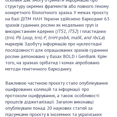
структуру окремих фрагментів або повного геному
конкретного біологічного зразка. У межах проєкту
на базі ДПМ НАН України здійснено баркодинг 63
зразків судинних рослин як модельних груп із
використанням ядерних (
ITS1, ITS2
) і пластидних
(
trnL P6 Loop, trnL-F, trnH-psbA, matK, and rbcLa
)
маркерів. Здобуту інформацію про нуклеотидні
послідовності для опрацьованих зразків судинних
рослин депоновано у базах BOLD і GenBank. Крім
того, на зразках орібатид і комах апробовано
методи генетичного баркодингу.
Важливою частиною проєкту стало опублікування
оцифрованих колекцій та інформації про
протоколи оцифрування, а також особливості
процесів діджиталізації. Загалом виконавці
опублікували понад 20 наукових статей за
підсумками проєкту в іноземних та українських