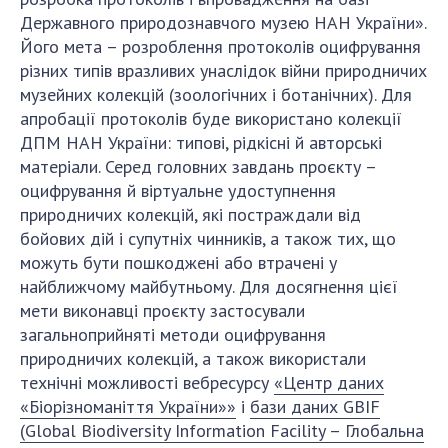
НОВИНИ
Державного природознавчого музею НАН України».
ЗАСІДАННЯ ПРЕЗИДІЇ НАН УКРАЇНИ
Його мета – розроблення протоколів оцифрування
різних типів вразливих унаслідок війни природничих
НАУКОВІ ВИДАННЯ
музейних колекцій (зоологічних і ботанічних). Для
апробації протоколів буде використано колекції
МЕДІА ПРО НАС
ДПМ НАН України: типові, рідкісні й авторські
матеріали. Серед головних завдань проєкту –
АКАДЕМІЯ КОМЕНТУЄ
оцифрування й віртуальне удоступнення
КОНТАКТИ
природничих колекцій, які постраждали від
бойових дій і супутніх чинників, а також тих, що
ПРОФСПІЛКА НАН УКРАЇНИ
можуть бути пошкоджені або втрачені у
найближчому майбутньому. Для досягнення цієї
КАБІНЕТ
мети виконавці проєкту застосували
загальноприйняті методи оцифрування
природничих колекцій, а також використали
технічні можливості вебресурсу
«Центр даних
«Біорізноманіття України»»
і
бази даних GBIF
(Global Biodiversity Information Facility – Глобальна