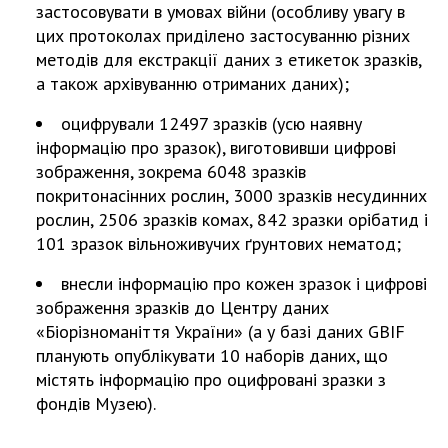
застосовувати в умовах війни (особливу увагу в
цих протоколах приділено застосуванню різних
методів для екстракції даних з етикеток зразків,
а також архівуванню отриманих даних);
оцифрували 12497 зразків (усю наявну
інформацію про зразок), виготовивши цифрові
зображення, зокрема 6048 зразків
покритонасінних рослин, 3000 зразків несудинних
рослин, 2506 зразків комах, 842 зразки орібатид і
101 зразок вільноживучих ґрунтових нематод;
внесли інформацію про кожен зразок і цифрові
зображення зразків до Центру даних
«Біорізноманіття України» (а у базі даних GBIF
планують опублікувати 10 наборів даних, що
містять інформацію про оцифровані зразки з
фондів Музею).