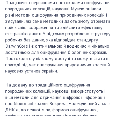
Працюючи з первинними протоколами оцифрування
природничих колекцій, науковці Музею оцінили
різні методи оцифрування природничих колекцій і
з’ясували, які саме методики дають змогу отримати
найякісніші зображення та здійснити ефективну
екстракцію даних. У підсумку розроблено структуру
робочих баз даних, яка відповідає стандарту
DarwinCore і є оптимальною й водночас мінімально
достатньою для оцифрування біологічних зразків.
Протоколи є у вільному доступі та можуть стати в
пригоді під час оцифрування природничих колекцій
наукових установ України.
На додачу до традиційного оцифрування
природничих колекцій, науковці використовують і
інші методи для отримання цифрової інформації
про біологічні зразки. Зокрема, молекулярний аналіз
ДНК є, до певної міри, формою оцифрування,
оскільки дає змогу отримати інформацію про