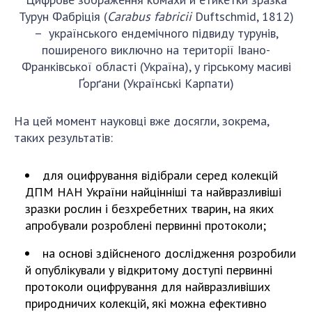
Турун Фабріція (
Carabus fabricii
Duftschmid, 1812)
– українського ендемічного підвиду турунів,
поширеного виключно на території Івано-
Франківської області (Україна), у гірському масиві
Ґорґани (Українські Карпати)
На цей момент науковці вже досягли, зокрема,
таких результатів:
для оцифрування відібрали серед колекцій
ДПМ НАН України найцінніші та найвразливіші
зразки рослин і безхребетних тварин, на яких
апробували розроблені первинні протоколи;
на основі здійсненого дослідження розробили
й опублікували у відкритому доступі первинні
протоколи оцифрування для найвразливіших
природничих колекцій, які можна ефективно