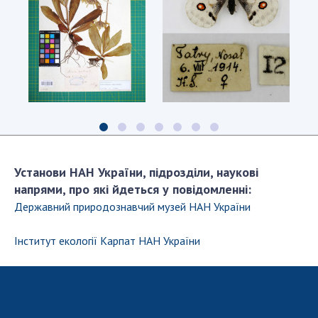
Цифрове
Цифрове
зображення
зображення
зразка
комахи
Арніки
й
гірської
етикетки
Установи НАН України, підрозділи, наукові
(Arnica
зразка
montana
Верховинця
напрями, про які йдеться у повідомленні:
L.
Аполлона
Державний природознавчий музей НАН України
subsp.
Parnassius
montana)
apollo
1881
(Linnaeus,
Інститут екології Карпат НАН України
року
1758)
1914
року.
Вид
занесено
до