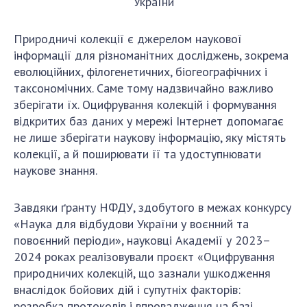
України
Відкрита наука в НАН України
Підготовка наукових кадрів
Природничі колекції є джерелом наукової
Робота з молоддю
інформації для різноманітних досліджень, зокрема
еволюційних, філогенетичних, біогеографічних і
таксономічних. Саме тому надзвичайно важливо
МІЖНАРОДНЕ СПІВРОБІТНИЦТВО
зберігати їх. Оцифрування колекцій і формування
відкритих баз даних у мережі Інтернет допомагає
Членство в міжнародних організаціях
не лише зберігати наукову інформацію, яку містять
Міжнародні угоди
колекції, а й поширювати її та удоступнювати
Міжнародні програми та конкурси
наукове знання.
ДОКУМЕНТИ
Завдяки ґранту НФДУ, здобутого в межах конкурсу
Нормативні акти НАН України
«Наука для відбудови України у воєнний та
повоєнний періоди», науковці Академії у 2023–
Державний бюджет НАН України
2024 роках реалізовували проєкт «Оцифрування
Вибори до складу НАН України
природничих колекцій, що зазнали ушкодження
Бланки документів
внаслідок бойових дій і супутніх факторів:
розробка протоколів і впровадження на базі