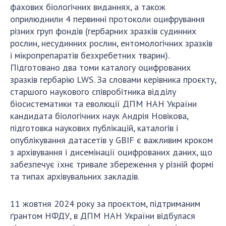
фахових біологічних виданнях, а також
оприлюднили 4 первинні протоколи оцифрування
різних груп фондів (гербарних зразків судинних
рослин, несудинних рослин, ентомологічних зразків
і мікропрепаратів безхребетних тварин).
Підготовано два томи каталогу оцифрованих
зразків гербарію LWS. За словами керівника проєкту,
старшого наукового співробітника відділу
біосистематики та еволюції ДПМ НАН України
кандидата біологічних наук Андрія Новікова,
підготовка наукових публікацій, каталогів і
опублікування датасетів у GBIF є важливим кроком
з архівування і дисемінації оцифрованих даних, що
забезпечує їхнє тривале збереження у різній формі
та типах архівувальних закладів.
11 жовтня 2024 року за проєктом, підтриманим
ґрантом НФДУ, в ДПМ НАН України відбулася