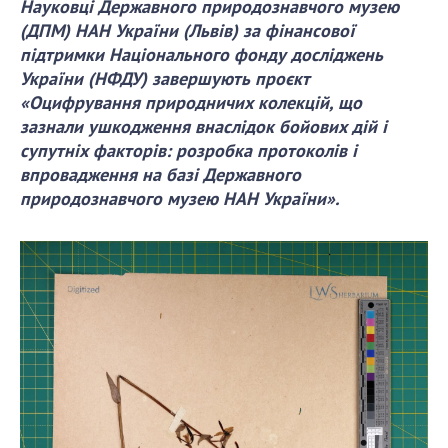
Науковці Державного природознавчого музею
(ДПМ) НАН України (Львів) за фінансової
підтримки Національного фонду досліджень
СТРУКТУРА
України (НФДУ) завершують проєкт
«Оцифрування природничих колекцій, що
Президія НАН України
зазнали ушкодження внаслідок бойових дій і
Апарат Президії
супутніх факторів: розробка протоколів і
Секція фізико-технічних і математичних
впровадження на базі Державного
наук
природознавчого музею НАН України»
.
Секція хімічних і біологічних наук
Секція суспільних і гуманітарних наук
Установи при Президії
Ради, комітети та комісії
Наукові центри МОН та НАН України
Громадські організації