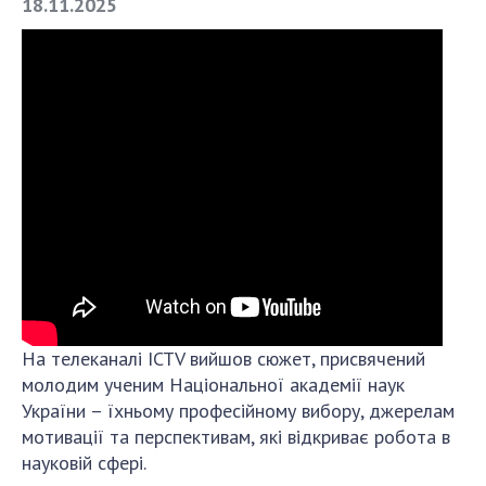
18.11.2025
СТРУКТУРА
Президія НАН України
Апарат Президії
Секція фізико-технічних і математичних
наук
Секція хімічних і біологічних наук
Секція суспільних і гуманітарних наук
Установи при Президії
Ради, комітети та комісії
На телеканалі ICTV вийшов сюжет, присвячений
Наукові центри МОН та НАН України
молодим ученим Національної академії наук
Громадські організації
України – їхньому професійному вибору, джерелам
мотивації та перспективам, які відкриває робота в
науковій сфері.