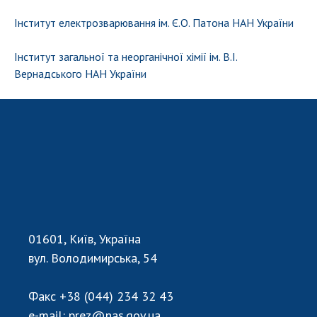
НОВИНИ
Інститут електрозварювання ім. Є.О. Патона НАН України
ЗАСІДАННЯ ПРЕЗИДІЇ НАН УКРАЇНИ
Інститут загальної та неорганічної хімії ім. В.І.
НАУКОВІ ВИДАННЯ
Вернадського НАН України
МЕДІА ПРО НАС
АКАДЕМІЯ КОМЕНТУЄ
КОНТАКТИ
ПРОФСПІЛКА НАН УКРАЇНИ
КАБІНЕТ
01601, Київ, Україна
вул. Володимирська, 54
Факс
+38 (044) 234 32 43
e-mail:
prez@nas.gov.ua