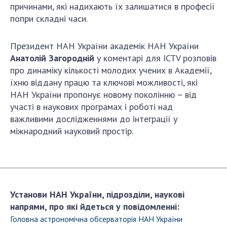
Відкрита наука в НАН України
причинами, які надихають їх залишатися в професії
Підготовка наукових кадрів
попри складні часи.
Робота з молоддю
Президент НАН України академік НАН України
Анатолій Загородній
у коментарі для ICTV розповів
про динаміку кількості молодих учених в Академії,
МІЖНАРОДНЕ СПІВРОБІТНИЦТВО
їхню віддану працю та ключові можливості, які
Членство в міжнародних організаціях
НАН України пропонує новому поколінню – від
участі в наукових програмах і роботі над
Міжнародні угоди
важливими дослідженнями до інтеграції у
Міжнародні програми та конкурси
міжнародний науковий простір.
ДОКУМЕНТИ
Нормативні акти НАН України
Державний бюджет НАН України
Вибори до складу НАН України
Установи НАН України, підрозділи, наукові
напрями, про які йдеться у повідомленні:
Бланки документів
Головна астрономiчна обсерваторiя НАН України