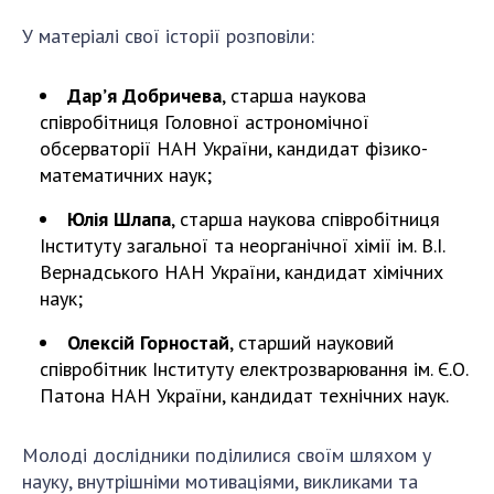
ДІЯЛЬНІСТЬ
У матеріалі свої історії розповіли:
Засідання Президії НАН України
Дар’я Добричева
, старша наукова
Сесії Загальних зборів НАН України
співробітниця Головної астрономічної
обсерваторії НАН України, кандидат фізико-
Річні звіти НАН України
математичних наук;
Річні фінансові звіти НАН України
Наукові публікації та видавнича діяльність
Юлія Шлапа
, старша наукова співробітниця
Охорона прав інтелектуальної власності та
Інституту загальної та неорганічної хімії ім. В.І.
трансфер технологій в наукових установах
Вернадського НАН України, кандидат хімічних
наук;
Наукові об'єкти, що становлять національне
надбання
Олексій Горностай
, старший науковий
Центри колективного користування
співробітник Інституту електрозварювання ім. Є.О.
науковими приладами НАН України
Патона НАН України, кандидат технічних наук.
Оцінювання ефективності діяльності
наукових установ
Молоді дослідники поділилися своїм шляхом у
Конкурси наукових досліджень НАН України
науку, внутрішніми мотиваціями, викликами та