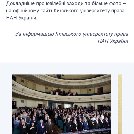
НОВИНИ
Докладніше про ювілейні заходи та більше фото –
на
офіційному сайті Київського університету права
ЗАСІДАННЯ ПРЕЗИДІЇ НАН УКРАЇНИ
НАН України
.
НАУКОВІ ВИДАННЯ
За інформацією Київського університету права
МЕДІА ПРО НАС
НАН України
АКАДЕМІЯ КОМЕНТУЄ
КОНТАКТИ
ПРОФСПІЛКА НАН УКРАЇНИ
КАБІНЕТ