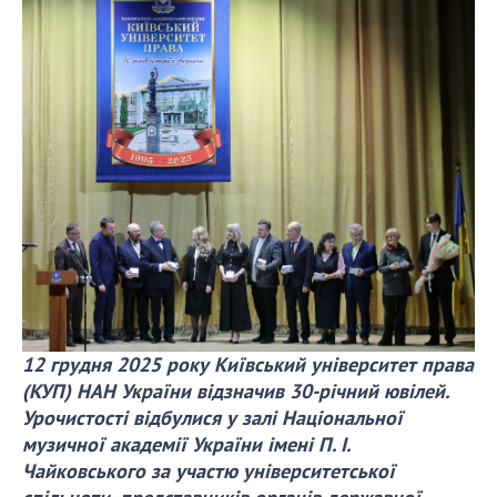
СТРУКТУРА
Президія НАН України
Апарат Президії
Секція фізико-технічних і математичних
наук
Секція хімічних і біологічних наук
Секція суспільних і гуманітарних наук
Установи при Президії
Ради, комітети та комісії
12 грудня 2025 року Київський університет права
Наукові центри МОН та НАН України
(КУП) НАН України відзначив 30-річний ювілей.
Громадські організації
Урочистості відбулися у залі Національної
музичної академії України імені П. І.
Чайковського за участю університетської