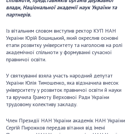
спільноти, представників органів державної
ДІЯЛЬНІСТЬ
влади, Національної академії наук України та
партнерів.
Засідання Президії НАН України
Із вітальним словом виступив ректор КУП НАН
Сесії Загальних зборів НАН України
України Юрій Бошицький, який окреслив основні
Річні звіти НАН України
етапи розвитку університету та наголосив на ролі
Річні фінансові звіти НАН України
академічної спільноти у формуванні сучасної
Наукові публікації та видавнича діяльність
правничої освіти.
Охорона прав інтелектуальної власності та
трансфер технологій в наукових установах
У святкуванні взяла участь народний депутат
Наукові об'єкти, що становлять національне
України Юлія Тимошенко, яка відзначила внесок
надбання
університету у розвиток правничої освіти й науки
Центри колективного користування
та вручила Грамоту Верховної Ради України
науковими приладами НАН України
трудовому колективу закладу.
Оцінювання ефективності діяльності
наукових установ
Член Президії НАН України академік НАН України
Сергій Пирожков передав вітання від імені
Конкурси наукових досліджень НАН України