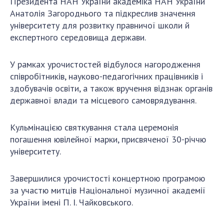
Президента НАН України академіка НАН України
Відкрита наука в НАН України
Анатолія Загороднього та підкреслив значення
Підготовка наукових кадрів
університету для розвитку правничої школи й
Робота з молоддю
експертного середовища держави.
У рамках урочистостей відбулося нагородження
МІЖНАРОДНЕ СПІВРОБІТНИЦТВО
співробітників, науково-педагогічних працівників і
здобувачів освіти, а також вручення відзнак органів
Членство в міжнародних організаціях
державної влади та місцевого самоврядування.
Міжнародні угоди
Міжнародні програми та конкурси
Кульмінацією святкування стала церемонія
погашення ювілейної марки, присвяченої 30-річчю
ДОКУМЕНТИ
університету.
Нормативні акти НАН України
Державний бюджет НАН України
Завершилися урочистості концертною програмою
за участю митців Національної музичної академії
Вибори до складу НАН України
України імені П. І. Чайковського.
Бланки документів