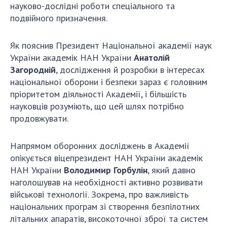
науково-дослідні роботи спеціального та
ДІЯЛЬНІСТЬ
подвійного призначення.
Засідання Президії НАН України
Як пояснив Президент Національної академії наук
Сесії Загальних зборів НАН України
України академік НАН України
Анатолій
Річні звіти НАН України
Загородній
, дослідження й розробки в інтересах
національної оборони і безпеки зараз є головним
Річні фінансові звіти НАН України
пріоритетом діяльності Академії, і більшість
Наукові публікації та видавнича діяльність
науковців розуміють, що цей шлях потрібно
Охорона прав інтелектуальної власності та
продовжувати.
трансфер технологій в наукових установах
Наукові об'єкти, що становлять національне
Напрямом оборонних досліджень в Академії
надбання
опікується віцепрезидент НАН України академік
Центри колективного користування
НАН України
Володимир Горбулін
, який давно
науковими приладами НАН України
наголошував на необхідності активно розвивати
Оцінювання ефективності діяльності
військові технології. Зокрема, про важливість
наукових установ
національних програм зі створення безпілотних
Конкурси наукових досліджень НАН України
літальних апаратів, високоточної зброї та систем