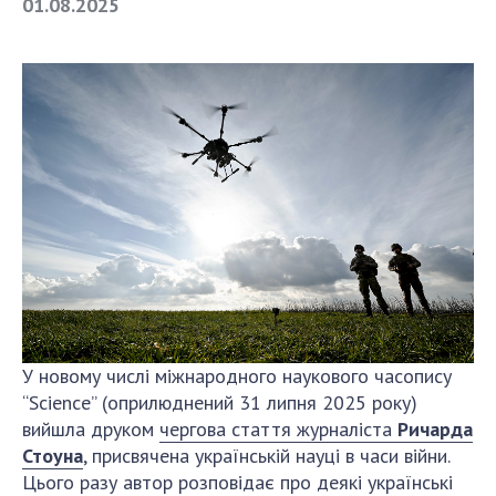
01.08.2025
СТРУКТУРА
Президія НАН України
Апарат Президії
Секція фізико-технічних і математичних
наук
Секція хімічних і біологічних наук
Секція суспільних і гуманітарних наук
Установи при Президії
Ради, комітети та комісії
Наукові центри МОН та НАН України
У новому числі міжнародного наукового часопису
Громадські організації
“Science” (оприлюднений 31 липня 2025 року)
вийшла друком
чергова стаття журналіста
Ричарда
Стоуна
, присвячена українській науці в часи війни.
Цього разу автор розповідає про деякі українські