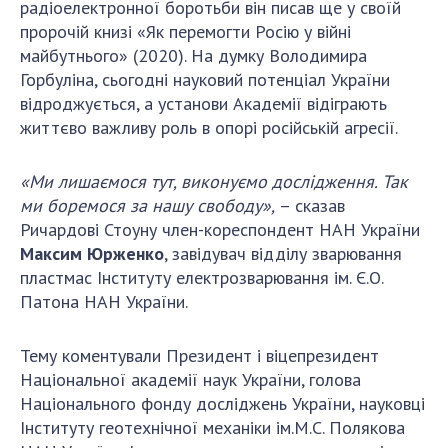
Відкрита наука в НАН України
радіоелектронної боротьби він писав ще у своїй
пророчій книзі «Як перемогти Росію у війні
Підготовка наукових кадрів
майбутнього» (2020). На думку Володимира
Робота з молоддю
Горбуліна, сьогодні науковий потенціал України
відроджується, а установи Академії відіграють
життєво важливу роль в опорі російській агресії.
МІЖНАРОДНЕ СПІВРОБІТНИЦТВО
«Ми лишаємося тут, виконуємо дослідження. Так
Членство в міжнародних організаціях
ми боремося за нашу свободу»,
– сказав
Міжнародні угоди
Ричардові Стоуну член-кореспондент НАН України
Міжнародні програми та конкурси
Максим Юрженко
, завідувач відділу зварювання
пластмас Інституту електрозварювання ім. Є.О.
ДОКУМЕНТИ
Патона НАН України.
Нормативні акти НАН України
Державний бюджет НАН України
Тему коментували Президент і віцепрезидент
Національної академії наук України, голова
Вибори до складу НАН України
Національного фонду досліджень України, науковці
Бланки документів
Інституту геотехнічної механіки ім.М.С. Полякова