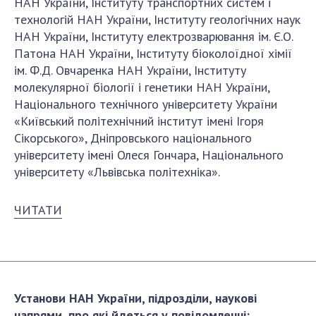
НОВИНИ
НАН України, Інституту транспортних систем і
технологій НАН України, Інституту геологічних наук
ЗАСІДАННЯ ПРЕЗИДІЇ НАН УКРАЇНИ
НАН України, Інституту електрозварювання ім. Є.О.
Патона НАН України, Інституту біоколоїдної хімії
НАУКОВІ ВИДАННЯ
ім. Ф.Д. Овчаренка НАН України, Інституту
молекулярної біології і генетики НАН України,
МЕДІА ПРО НАС
Національного технічного університету України
АКАДЕМІЯ КОМЕНТУЄ
«Київський політехнічний інститут імені Ігоря
Сікорського», Дніпровського національного
КОНТАКТИ
університету імені Олеся Гончара, Національного
університету «Львівська політехніка».
ПРОФСПІЛКА НАН УКРАЇНИ
КАБІНЕТ
ЧИТАТИ
Установи НАН України, підрозділи, наукові
напрями, про які йдеться у повідомленні: