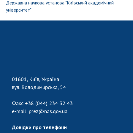
Відкрита наука в НАН України
Державна наукова установа "Київський академічний
Підготовка наукових кадрів
університет"
Робота з молоддю
МІЖНАРОДНЕ СПІВРОБІТНИЦТВО
Членство в міжнародних організаціях
Міжнародні угоди
Міжнародні програми та конкурси
01601, Київ, Україна
ДОКУМЕНТИ
вул. Володимирська, 54
Нормативні акти НАН України
Факс
+38 (044) 234 32 43
Державний бюджет НАН України
e-mail:
prez@nas.gov.ua
Вибори до складу НАН України
Бланки документів
Довідки про телефони