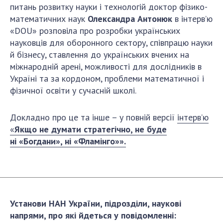
питань розвитку науки і технологій доктор фізико-
ДІЯЛЬНІСТЬ
математичних наук
Олександра Антонюк
в інтерв’ю
«DOU» розповіла про розробки українських
Засідання Президії НАН України
науковців для оборонного сектору, співпрацю науки
Сесії Загальних зборів НАН України
й бізнесу, ставлення до українських вчених на
міжнародній арені, можливості для дослідників в
Річні звіти НАН України
Україні та за кордоном, проблеми математичної і
Річні фінансові звіти НАН України
фізичної освіти у сучасній школі.
Наукові публікації та видавнича діяльність
Охорона прав інтелектуальної власності та
Докладно про це та інше – у повній версії
інтерв’ю
трансфер технологій в наукових установах
«
Якщо не думати стратегічно, не буде
Наукові об'єкти, що становлять національне
ні
«
Богдани
»
, ні
«
Фламінго
»
»
.
надбання
Центри колективного користування
науковими приладами НАН України
Оцінювання ефективності діяльності
наукових установ
Установи НАН України, підрозділи, наукові
Конкурси наукових досліджень НАН України
напрями, про які йдеться у повідомленні: