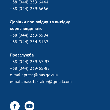
НОВИНИ
+38 (044) 239-6444
+38 (044) 239-6666
ЗАСІДАННЯ ПРЕЗИДІЇ НАН УКРАЇНИ
НАУКОВІ ВИДАННЯ
Довідки про вхідну та вихідну
кореспонденцію
МЕДІА ПРО НАС
+38 (044) 239-6594
+38 (044) 234-5167
АКАДЕМІЯ КОМЕНТУЄ
КОНТАКТИ
Пресслужба
+38 (044) 239-67-97
ПРОФСПІЛКА НАН УКРАЇНИ
+38 (044) 239-65-88
КАБІНЕТ
e-mail:
press@nas.gov.ua
e-mail:
nasofukraine@gmail.com