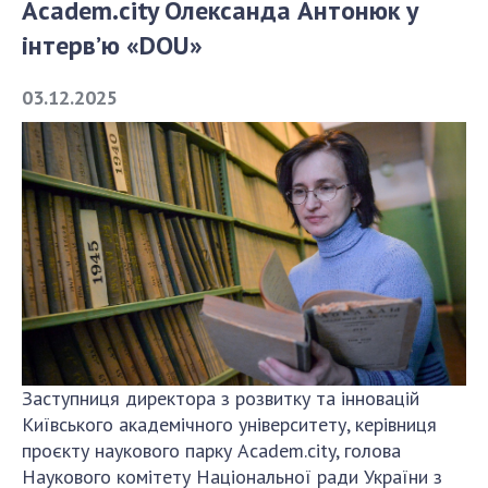
Academ.city Олександа Антонюк у
інтерв’ю «DOU»
СТРУКТУРА
03.12.2025
Президія НАН України
Апарат Президії
Секція фізико-технічних і математичних
наук
Секція хімічних і біологічних наук
Секція суспільних і гуманітарних наук
Установи при Президії
Ради, комітети та комісії
Наукові центри МОН та НАН України
Громадські організації
Заступниця директора з розвитку та інновацій
Київського академічного університету, керівниця
проєкту наукового парку Academ.city, голова
Наукового комітету Національної ради України з