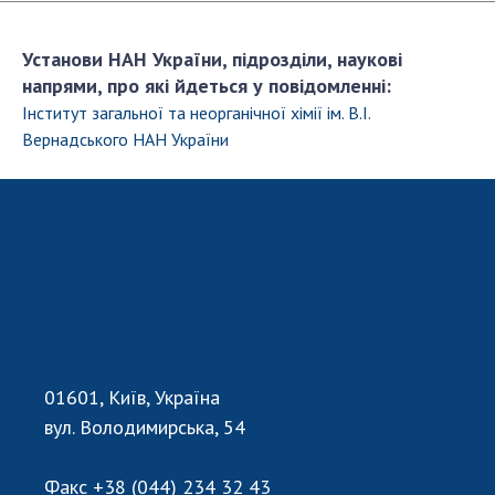
Відкрита наука в НАН України
Підготовка наукових кадрів
Установи НАН України, підрозділи, наукові
Робота з молоддю
напрями, про які йдеться у повідомленні:
Інститут загальної та неорганічної хімії ім. В.І.
Вернадського НАН України
МІЖНАРОДНЕ СПІВРОБІТНИЦТВО
Членство в міжнародних організаціях
Міжнародні угоди
Міжнародні програми та конкурси
ДОКУМЕНТИ
Нормативні акти НАН України
Державний бюджет НАН України
01601, Київ, Україна
Вибори до складу НАН України
вул. Володимирська, 54
Бланки документів
Факс
+38 (044) 234 32 43