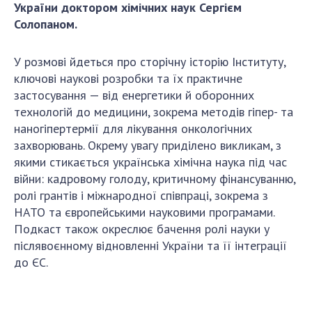
України доктором хімічних наук Сергієм
ДІЯЛЬНІСТЬ
Солопаном.
Засідання Президії НАН України
У розмові йдеться про сторічну історію Інституту,
Сесії Загальних зборів НАН України
ключові наукові розробки та їх практичне
Річні звіти НАН України
застосування — від енергетики й оборонних
технологій до медицини, зокрема методів гіпер- та
Річні фінансові звіти НАН України
наногіпертермії для лікування онкологічних
Наукові публікації та видавнича діяльність
захворювань. Окрему увагу приділено викликам, з
Охорона прав інтелектуальної власності та
якими стикається українська хімічна наука під час
трансфер технологій в наукових установах
війни: кадровому голоду, критичному фінансуванню,
Наукові об'єкти, що становлять національне
ролі грантів і міжнародної співпраці, зокрема з
надбання
НАТО та європейськими науковими програмами.
Центри колективного користування
Подкаст також окреслює бачення ролі науки у
науковими приладами НАН України
післявоєнному відновленні України та її інтеграції
Оцінювання ефективності діяльності
до ЄС.
наукових установ
Конкурси наукових досліджень НАН України