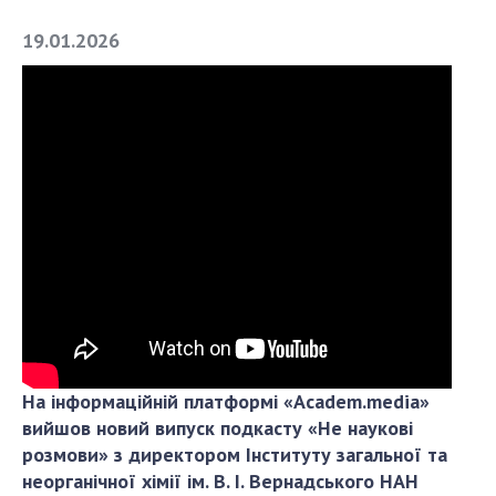
19.01.2026
СТРУКТУРА
Президія НАН України
Апарат Президії
Секція фізико-технічних і математичних
наук
Секція хімічних і біологічних наук
Секція суспільних і гуманітарних наук
Установи при Президії
Ради, комітети та комісії
Наукові центри МОН та НАН України
На інформаційній платформі «Academ.media»
Громадські організації
вийшов новий випуск подкасту «Не наукові
розмови» з директором Інституту загальної та
неорганічної хімії ім. В. І. Вернадського НАН