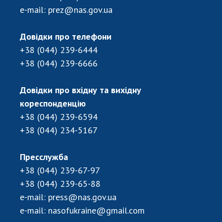
НОВИНИ
e-mail:
prez@nas.gov.ua
ЗАСІДАННЯ ПРЕЗИДІЇ НАН УКРАЇНИ
Довідки про телефони
НАУКОВІ ВИДАННЯ
+38 (044) 239-6444
+38 (044) 239-6666
МЕДІА ПРО НАС
АКАДЕМІЯ КОМЕНТУЄ
Довідки про вхідну та вихідну
кореспонденцію
КОНТАКТИ
+38 (044) 239-6594
ПРОФСПІЛКА НАН УКРАЇНИ
+38 (044) 234-5167
КАБІНЕТ
Пресслужба
+38 (044) 239-67-97
+38 (044) 239-65-88
e-mail:
press@nas.gov.ua
e-mail:
nasofukraine@gmail.com