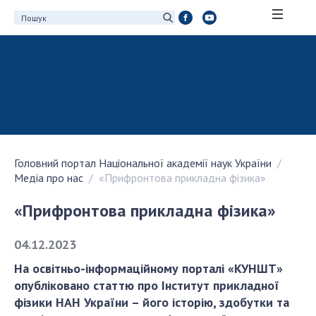
ПРО АКАДЕМІЮ
Про Національну академію наук України
Історія НАН України
100-річчя Національної академії наук
України
Головний портал Національної академії наук України
Нагороди, відзнаки та почесні звання НАН
Медіа про нас
«Прифронтова прикладна фізика»
України
Персональний склад
«Прифронтова прикладна фізика»
Благодійний фонд імені Бориса Патона
04.12.2023
Віртуальний тур у НАН України
Концепція розвитку Національної академії
На освітньо-інформаційному порталі «КУНШТ»
наук України
опубліковано статтю про Інститут прикладної
Книга пам'яті
фізики НАН України – його історію, здобутки та