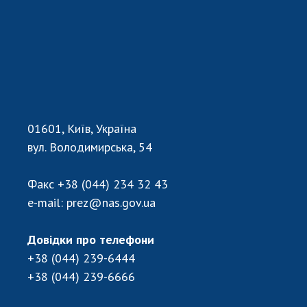
НОВИНИ
ЗАСІДАННЯ ПРЕЗИДІЇ НАН УКРАЇНИ
НАУКОВІ ВИДАННЯ
МЕДІА ПРО НАС
АКАДЕМІЯ КОМЕНТУЄ
01601, Київ, Україна
КОНТАКТИ
вул. Володимирська, 54
ПРОФСПІЛКА НАН УКРАЇНИ
Факс
+38 (044) 234 32 43
e-mail:
prez@nas.gov.ua
КАБІНЕТ
Довідки про телефони
+38 (044) 239-6444
+38 (044) 239-6666