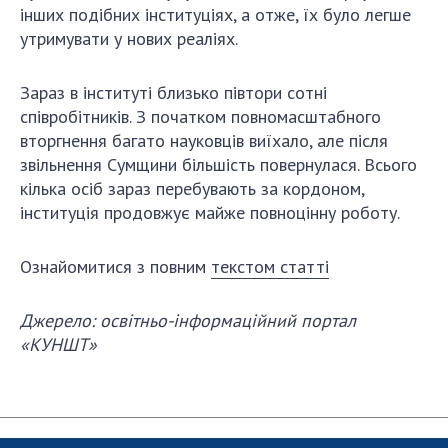
Відкрита наука в НАН України
інших подібних інституціях, а отже, їх було легше
Підготовка наукових кадрів
утримувати у нових реаліях.
Робота з молоддю
Зараз в інституті близько півтори сотні
співробітників. З початком повномасштабного
вторгнення багато науковців виїхало, але після
МІЖНАРОДНЕ СПІВРОБІТНИЦТВО
звільнення Сумщини більшість повернулася. Всього
Членство в міжнародних організаціях
кілька осіб зараз перебувають за кордоном,
інституція продовжує майже повноцінну роботу.
Міжнародні угоди
Міжнародні програми та конкурси
Ознайомитися з повним
текстом статті
ДОКУМЕНТИ
Джерело: освітньо-інформаційний портал
Нормативні акти НАН України
«КУНШТ»
Державний бюджет НАН України
Вибори до складу НАН України
Бланки документів