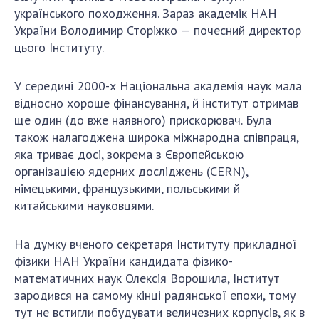
українського походження. Зараз академік НАН
ДІЯЛЬНІСТЬ
України Володимир Сторіжко — почесний директор
цього Інституту.
Засідання Президії НАН України
Сесії Загальних зборів НАН України
У середині 2000-х Національна академія наук мала
Річні звіти НАН України
відносно хороше фінансування, й інститут отримав
Річні фінансові звіти НАН України
ще один (до вже наявного) прискорювач. Була
Наукові публікації та видавнича діяльність
також налагоджена широка міжнародна співпраця,
яка триває досі, зокрема з Європейською
Охорона прав інтелектуальної власності та
організацією ядерних досліджень (CERN),
трансфер технологій в наукових установах
німецькими, французькими, польськими й
Наукові об'єкти, що становлять національне
китайськими науковцями.
надбання
Центри колективного користування
На думку вченого секретаря Інституту прикладної
науковими приладами НАН України
фізики НАН України кандидата фізико-
Оцінювання ефективності діяльності
математичних наук Олексія Ворошила, Інститут
наукових установ
зародився на самому кінці радянської епохи, тому
Конкурси наукових досліджень НАН України
тут не встигли побудувати величезних корпусів, як в