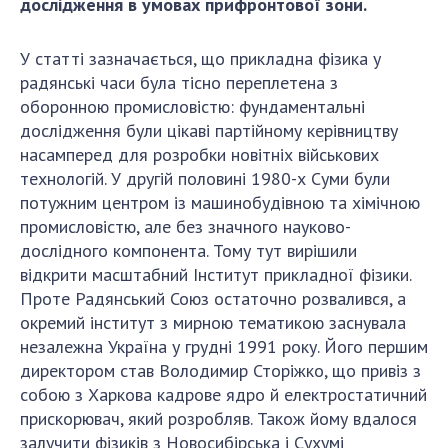
дослідження в умовах прифронтової зони.
СТРУКТУРА
У статті зазначається, що прикладна фізика у
радянські часи була тісно переплетена з
оборонною промисловістю: фундаментальні
Президія НАН України
дослідження були цікаві партійному керівництву
Апарат Президії
насамперед для розробки новітніх військових
Секція фізико-технічних і математичних
технологій. У другій половині 1980-х Суми були
наук
потужним центром із машинобудівною та хімічною
Секція хімічних і біологічних наук
промисловістю, але без значного науково-
дослідного компонента. Тому тут вирішили
Секція суспільних і гуманітарних наук
відкрити масштабний Інститут прикладної фізики.
Установи при Президії
Проте Радянський Союз остаточно розвалився, а
Ради, комітети та комісії
окремий інститут з мирною тематикою заснувала
Наукові центри МОН та НАН України
незалежна Україна у грудні 1991 року. Його першим
Громадські організації
директором став Володимир Сторіжко, що привіз з
собою з Харкова кадрове ядро й електростатичний
прискорювач, який розробляв. Також йому вдалося
залучити фізиків з Новосибірська і Сухумі