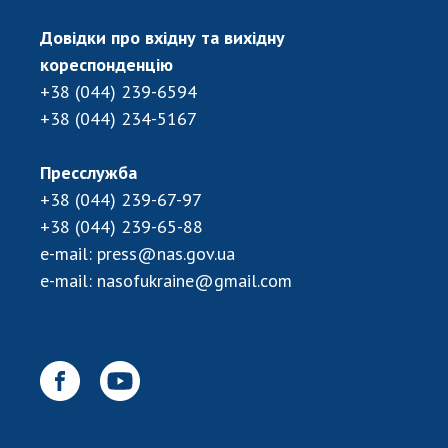
НОВИНИ
Довідки про вхідну та вихідну
ЗАСІДАННЯ ПРЕЗИДІЇ НАН УКРАЇНИ
кореспонденцію
НАУКОВІ ВИДАННЯ
+38 (044) 239-6594
+38 (044) 234-5167
МЕДІА ПРО НАС
АКАДЕМІЯ КОМЕНТУЄ
Пресслужба
+38 (044) 239-67-97
КОНТАКТИ
+38 (044) 239-65-88
e-mail:
press@nas.gov.ua
ПРОФСПІЛКА НАН УКРАЇНИ
e-mail:
nasofukraine@gmail.com
КАБІНЕТ