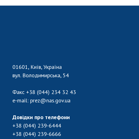
Відкрита наука в НАН України
Підготовка наукових кадрів
Робота з молоддю
МІЖНАРОДНЕ СПІВРОБІТНИЦТВО
Членство в міжнародних організаціях
Міжнародні угоди
01601, Київ, Україна
Міжнародні програми та конкурси
вул. Володимирська, 54
ДОКУМЕНТИ
Факс
+38 (044) 234 32 43
e-mail:
prez@nas.gov.ua
Нормативні акти НАН України
Державний бюджет НАН України
Довідки про телефони
Вибори до складу НАН України
+38 (044) 239-6444
Бланки документів
+38 (044) 239-6666