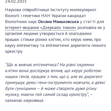
24.02.2025
Наукова співробітниця Інституту молекулярної
СТРУКТУРА
біології і генетики НАН України кандидат
біологічних наук
Оксана Маньковська
у статті для
інтернет-видання «Дзеркало тижня»
розповіла як у
Президія НАН України
організмі людини утворюється й злагоджено
Апарат Президії
працює стільки різних клітин, хто керує ними, про
Секція фізико-технічних і математичних
науку епігенетику та епігенетичні диригенти генного
наук
оркестру.
Секція хімічних і біологічних наук
Секція суспільних і гуманітарних наук
“Що ж вивчає епігенетика? На рівні окремих
Установи при Президії
клітин вона досліджує вплив, що керує роботою
Ради, комітети та комісії
наших генів, працює з тим, що є, але як диригент
примушує деякі гени-інструменти мовчати, а деякі
Наукові центри МОН та НАН України
бути гучнішими – й може створити дуже різну
Громадські організації
музику, маючи той самий склад оркестру”
, –
зазначає науковиця.