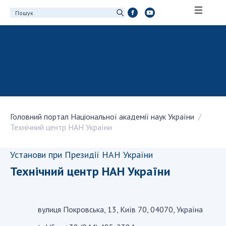
ПРО АКАДЕМІЮ
Про Національну академію наук України
Історія НАН України
100-річчя Національної академії наук
України
Головний портал Національної академії наук України
Нагороди, відзнаки та почесні звання НАН
Технiчний центр НАН України
України
Персональний склад
Установи при Президії НАН України
Благодійний фонд імені Бориса Патона
Технiчний центр НАН України
Віртуальний тур у НАН України
Концепція розвитку Національної академії
наук України
вулиця Покровська, 13, Київ 70, 04070, Україна
Книга пам'яті