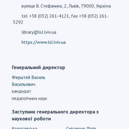
вулиця В. Стефаника, 2, Львів, 79000, Україна
tel. +38 (032) 261-4121, fax +38 (032) 261-
СТРУКТУРА
5292
library@lsl.lviv.ua
Президія НАН України
Апарат Президії
https://www.lsl.lviv.ua
Секція фізико-технічних і математичних
наук
Секція хімічних і біологічних наук
Генеральний директор
Секція суспільних і гуманітарних наук
Ферштей Василь
Установи при Президії
Васильович
Ради, комітети та комісії
кандидат
Наукові центри МОН та НАН України
педагогічних наук
Громадські організації
Заступник генерального директора з
наукової роботи
Колосовська
Сніцарчук Лідія