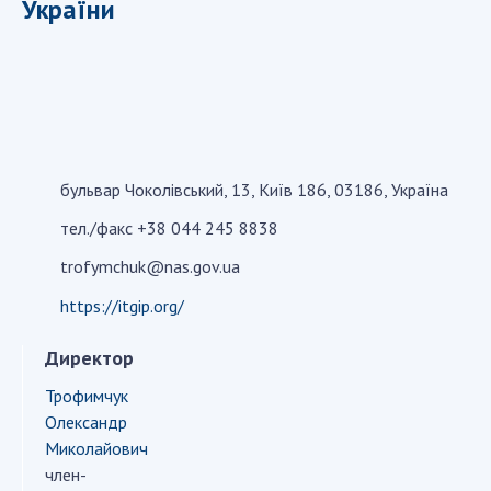
України
СТРУКТУРА
Президія НАН України
Апарат Президії
Секція фізико-технічних і математичних
бульвар Чоколівський, 13, Київ 186, 03186, Україна
наук
тел./факс +38 044 245 8838
Секція хімічних і біологічних наук
trofymchuk@nas.gov.ua
Секція суспільних і гуманітарних наук
Установи при Президії
https://itgip.org/
Ради, комітети та комісії
Директор
Наукові центри МОН та НАН України
Трофимчук
Громадські організації
Олександр
Миколайович
член-