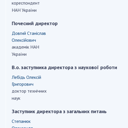
кореспондент
ДІЯЛЬНІСТЬ
НАН України
Засідання Президії НАН України
Почесний директор
Сесії Загальних зборів НАН України
Довгий Станіслав
Річні звіти НАН України
Олексійович
Річні фінансові звіти НАН України
академік НАН
України
Наукові публікації та видавнича діяльність
Охорона прав інтелектуальної власності та
В.о. заступника директора з наукової роботи
трансфер технологій в наукових установах
Наукові об'єкти, що становлять національне
Лебідь Олексій
надбання
Григорович
доктор технічних
Центри колективного користування
наук
науковими приладами НАН України
Оцінювання ефективності діяльності
Заступник директора з загальних питань
наукових установ
Степанюк
Конкурси наукових досліджень НАН України
Олександр