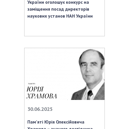
НОВИНИ
України оголошує конкурс на
заміщення посад директорів
ЗАСІДАННЯ ПРЕЗИДІЇ НАН УКРАЇНИ
наукових установ НАН України
НАУКОВІ ВИДАННЯ
МЕДІА ПРО НАС
АКАДЕМІЯ КОМЕНТУЄ
КОНТАКТИ
ПРОФСПІЛКА НАН УКРАЇНИ
КАБІНЕТ
30.06.2025
Пам’яті Юрія Олексійовича
Храмова – знаного дослідника