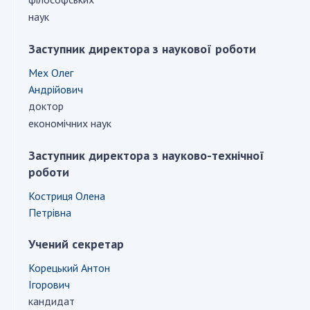
ДІЯЛЬНІСТЬ
наук
Заступник директора з наукової роботи
Засідання Президії НАН України
Сесії Загальних зборів НАН України
Мех Олег
Андрійович
Річні звіти НАН України
доктор
Річні фінансові звіти НАН України
економічних наук
Наукові публікації та видавнича діяльність
Охорона прав інтелектуальної власності та
Заступник директора з науково-технічної
трансфер технологій в наукових установах
роботи
Наукові об'єкти, що становлять національне
Костриця Олена
надбання
Петрівна
Центри колективного користування
науковими приладами НАН України
Учений секретар
Оцінювання ефективності діяльності
Корецький Антон
наукових установ
Ігорович
Конкурси наукових досліджень НАН України
кандидат