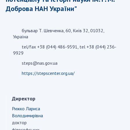
Доброва НАН України"
СТРУКТУРА
бульвар Т. Шевченка, 60, Київ 32, 01032,
Президія НАН України
Україна
Апарат Президії
tel/fax +38 (044) 486-9591, tel +38 (044) 236-
Секція фізико-технічних і математичних
9929
наук
steps@nas.gov.ua
Секція хімічних і біологічних наук
Секція суспільних і гуманітарних наук
https://stepscenter.org.ua/
Установи при Президії
Ради, комітети та комісії
Наукові центри МОН та НАН України
Директор
Громадські організації
Рижко Лариса
Володимирівна
доктор
філософських