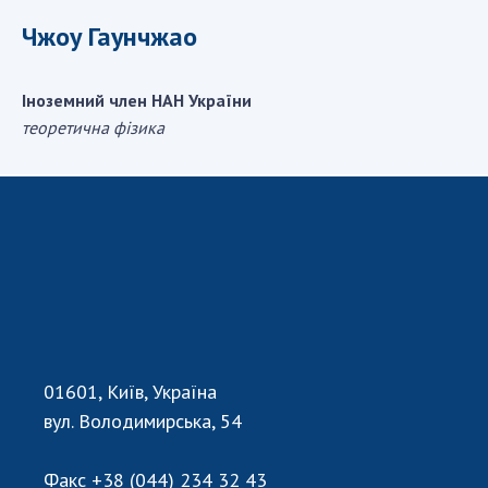
ДІЯЛЬНІСТЬ
Чжоу Гаунчжао
Засідання Президії НАН України
Іноземний член НАН України
Сесії Загальних зборів НАН України
теоретична фізика
Річні звіти НАН України
Річні фінансові звіти НАН України
Наукові публікації та видавнича діяльність
Охорона прав інтелектуальної власності та
трансфер технологій в наукових установах
Наукові об'єкти, що становлять національне
надбання
Центри колективного користування
науковими приладами НАН України
01601, Київ, Україна
Оцінювання ефективності діяльності
вул. Володимирська, 54
наукових установ
Конкурси наукових досліджень НАН України
Факс
+38 (044) 234 32 43