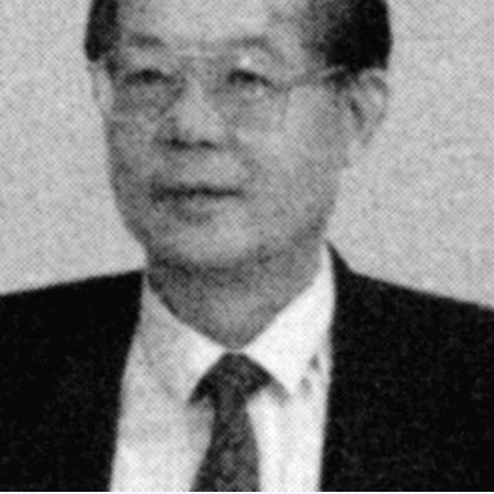
СТРУКТУРА
Президія НАН України
Апарат Президії
Секція фізико-технічних і математичних
наук
Секція хімічних і біологічних наук
Секція суспільних і гуманітарних наук
Установи при Президії
Ради, комітети та комісії
Наукові центри МОН та НАН України
Громадські організації