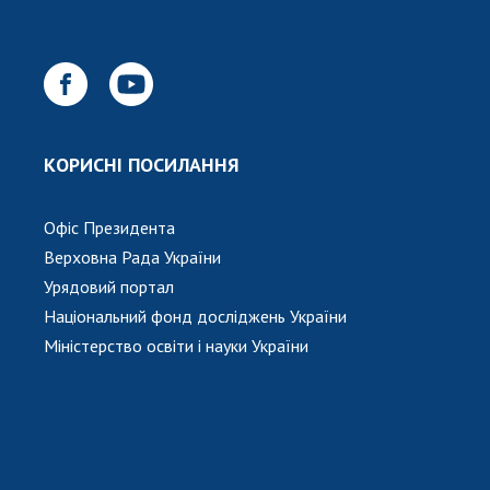
НОВИНИ
ЗАСІДАННЯ ПРЕЗИДІЇ НАН УКРАЇНИ
НАУКОВІ ВИДАННЯ
МЕДІА ПРО НАС
КОРИСНІ ПОСИЛАННЯ
АКАДЕМІЯ КОМЕНТУЄ
Офіс Президента
КОНТАКТИ
Верховна Рада України
ПРОФСПІЛКА НАН УКРАЇНИ
Урядовий портал
Національний фонд досліджень України
КАБІНЕТ
Міністерство освіти і науки України