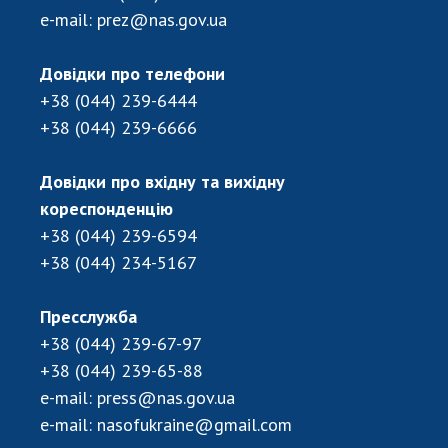
Відкрита наука в НАН України
e-mail:
prez@nas.gov.ua
Підготовка наукових кадрів
Робота з молоддю
Довідки про телефони
+38 (044) 239-6444
+38 (044) 239-6666
МІЖНАРОДНЕ СПІВРОБІТНИЦТВО
Довідки про вхідну та вихідну
Членство в міжнародних організаціях
кореспонденцію
Міжнародні угоди
+38 (044) 239-6594
Міжнародні програми та конкурси
+38 (044) 234-5167
ДОКУМЕНТИ
Пресслужба
Нормативні акти НАН України
+38 (044) 239-67-97
Державний бюджет НАН України
+38 (044) 239-65-88
Вибори до складу НАН України
e-mail:
press@nas.gov.ua
Бланки документів
e-mail:
nasofukraine@gmail.com