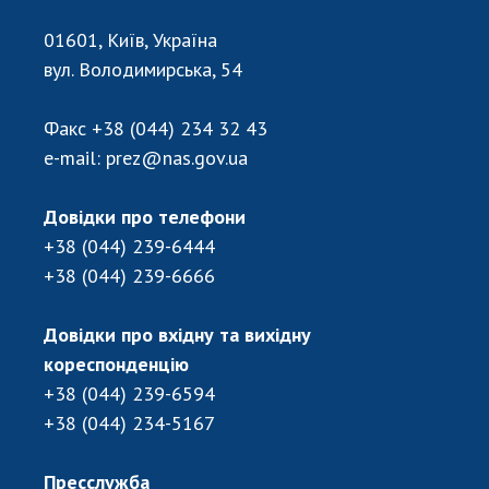
Відкрита наука в НАН України
Підготовка наукових кадрів
01601, Київ, Україна
Робота з молоддю
вул. Володимирська, 54
Факс
+38 (044) 234 32 43
МІЖНАРОДНЕ СПІВРОБІТНИЦТВО
e-mail:
prez@nas.gov.ua
Членство в міжнародних організаціях
Довідки про телефони
Міжнародні угоди
+38 (044) 239-6444
Міжнародні програми та конкурси
+38 (044) 239-6666
ДОКУМЕНТИ
Довідки про вхідну та вихідну
Нормативні акти НАН України
кореспонденцію
Державний бюджет НАН України
+38 (044) 239-6594
Вибори до складу НАН України
+38 (044) 234-5167
Бланки документів
Пресслужба