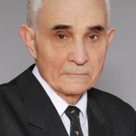
СТРУКТУРА
Президія НАН України
Апарат Президії
Секція фізико-технічних і математичних
наук
Секція хімічних і біологічних наук
Секція суспільних і гуманітарних наук
Установи при Президії
Ради, комітети та комісії
Наукові центри МОН та НАН України
Громадські організації