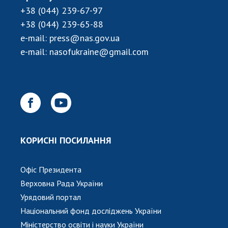
НОВИНИ
+38 (044) 239-67-97
ЗАСІДАННЯ ПРЕЗИДІЇ НАН УКРАЇНИ
+38 (044) 239-65-88
e-mail:
press@nas.gov.ua
НАУКОВІ ВИДАННЯ
e-mail:
nasofukraine@gmail.com
МЕДІА ПРО НАС
АКАДЕМІЯ КОМЕНТУЄ
КОНТАКТИ
ПРОФСПІЛКА НАН УКРАЇНИ
КОРИСНІ ПОСИЛАННЯ
КАБІНЕТ
Офіс Президента
Верховна Рада України
Урядовий портал
Національний фонд досліджень України
Міністерство освіти і науки України