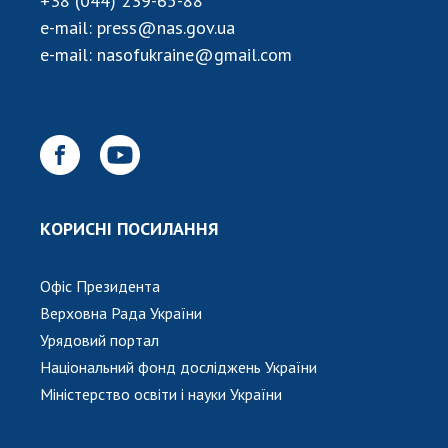
+38 (044) 239-65-88
НОВИНИ
e-mail:
press@nas.gov.ua
ЗАСІДАННЯ ПРЕЗИДІЇ НАН УКРАЇНИ
e-mail:
nasofukraine@gmail.com
НАУКОВІ ВИДАННЯ
МЕДІА ПРО НАС
АКАДЕМІЯ КОМЕНТУЄ
КОНТАКТИ
КОРИСНІ ПОСИЛАННЯ
ПРОФСПІЛКА НАН УКРАЇНИ
Офіс Президента
КАБІНЕТ
Верховна Рада України
Урядовий портал
Національний фонд досліджень України
Міністерство освіти і науки України