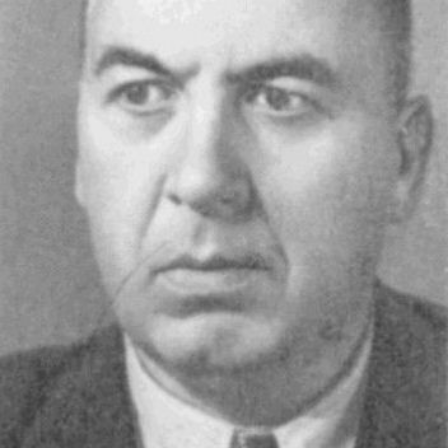
СТРУКТУРА
Президія НАН України
Апарат Президії
Секція фізико-технічних і математичних
наук
Секція хімічних і біологічних наук
Секція суспільних і гуманітарних наук
Установи при Президії
Ради, комітети та комісії
Наукові центри МОН та НАН України
Громадські організації