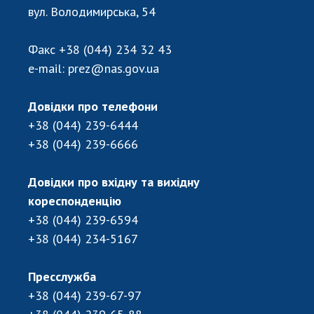
Відкрита наука в НАН України
вул. Володимирська, 54
Підготовка наукових кадрів
Робота з молоддю
Факс
+38 (044) 234 32 43
e-mail:
prez@nas.gov.ua
МІЖНАРОДНЕ СПІВРОБІТНИЦТВО
Довідки про телефони
+38 (044) 239-6444
Членство в міжнародних організаціях
+38 (044) 239-6666
Міжнародні угоди
Міжнародні програми та конкурси
Довідки про вхідну та вихідну
ДОКУМЕНТИ
кореспонденцію
+38 (044) 239-6594
Нормативні акти НАН України
+38 (044) 234-5167
Державний бюджет НАН України
Вибори до складу НАН України
Пресслужба
Бланки документів
+38 (044) 239-67-97