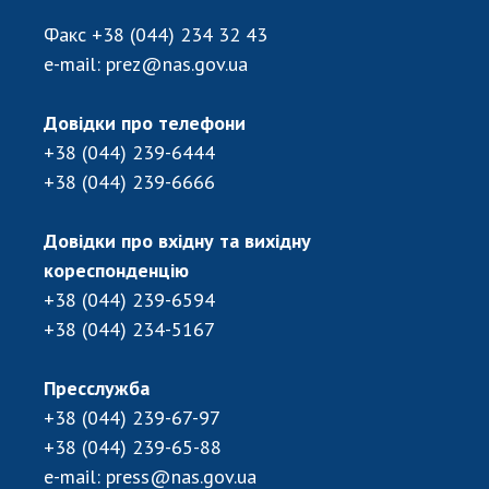
Відкрита наука в НАН України
Факс
+38 (044) 234 32 43
Підготовка наукових кадрів
e-mail:
prez@nas.gov.ua
Робота з молоддю
Довідки про телефони
+38 (044) 239-6444
МІЖНАРОДНЕ СПІВРОБІТНИЦТВО
+38 (044) 239-6666
Членство в міжнародних організаціях
Міжнародні угоди
Довідки про вхідну та вихідну
Міжнародні програми та конкурси
кореспонденцію
+38 (044) 239-6594
ДОКУМЕНТИ
+38 (044) 234-5167
Нормативні акти НАН України
Державний бюджет НАН України
Пресслужба
Вибори до складу НАН України
+38 (044) 239-67-97
Бланки документів
+38 (044) 239-65-88
e-mail:
press@nas.gov.ua